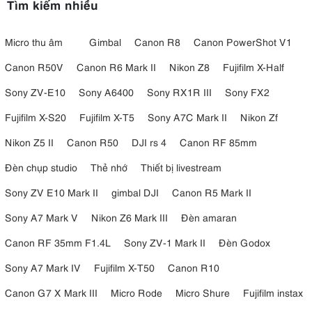
Tìm kiếm nhiều
Micro thu âm
Gimbal
Canon R8
Canon PowerShot V1
Canon R50V
Canon R6 Mark II
Nikon Z8
Fujifilm X-Half
Sony ZV-E10
Sony A6400
Sony RX1R III
Sony FX2
Fujifilm X-S20
Fujifilm X-T5
Sony A7C Mark II
Nikon Zf
Nikon Z5 II
Canon R50
DJI rs 4
Canon RF 85mm
Đèn chụp studio
Thẻ nhớ
Thiết bị livestream
Sony ZV E10 Mark II
gimbal DJI
Canon R5 Mark II
Sony A7 Mark V
Nikon Z6 Mark III
Đèn amaran
Canon RF 35mm F1.4L
Sony ZV-1 Mark II
Đèn Godox
Sony A7 Mark IV
Fujifilm X-T50
Canon R10
Canon G7 X Mark III
Micro Rode
Micro Shure
Fujifilm instax