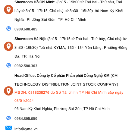
Showroom Hồ Chí Minh:
(8h15 - 19h00 từ
Thứ hai - Thứ sáu, Thứ
96 Nam Kỳ Khởi
bảy từ
8h15 - 17h15,
Chủ nhật từ 8
h30 - 16h30
)
Nghĩa, Phường Sài Gòn, TP. Hồ Chí Minh
0909.688.485
,
Showroom Hà Nội:
(8h15 - 17h15 từ Thứ hai - Thứ bảy
Chủ nhật từ
)
Toà nhà KYMA, 132 - 134 Yên Lãng, Phường Đống
8
h30 - 16h30
Đa, TP. Hà Nội
0982.580.303
(KM
Head Office: Công ty Cổ phần Phân phối Công Nghệ KM
TECHNOLOGY DISTRIBUTION JOINT STOCK COMPANY)
MSDN: 0318238276 do Sở Tài chính TP Hồ Chí Minh cấp ngày
03/01/2024
96 Nam Kỳ Khởi Nghĩa, Phường Sài Gòn, TP. Hồ Chí Minh
09
84.895.050
info@kyma.vn