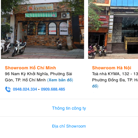
Showroom Hồ Chí Minh
Showroom Hà Nội
96 Nam Kỳ Khởi Nghĩa, Phường Sài
Toà nhà KYMA, 132 - 1
Xem bản đồ
Gòn, TP. Hồ Chí Minh
(
)
Phường Đống Đa, TP. H
đồ
)
0948.024.334
-
0909.688.485
0982.580.303
-
0938
Thông tin công ty
Địa chỉ Showroom