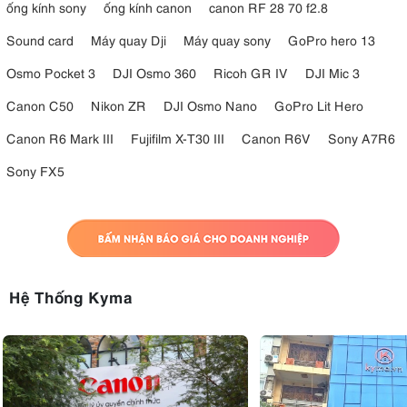
ống kính sony
ống kính canon
canon RF 28 70 f2.8
Sound card
Máy quay Dji
Máy quay sony
GoPro hero 13
Osmo Pocket 3
DJI Osmo 360
Ricoh GR IV
DJI Mic 3
Canon C50
Nikon ZR
DJI Osmo Nano
GoPro Lit Hero
Canon R6 Mark III
Fujifilm X-T30 III
Canon R6V
Sony A7R6
Sony FX5
Hệ Thống Kyma