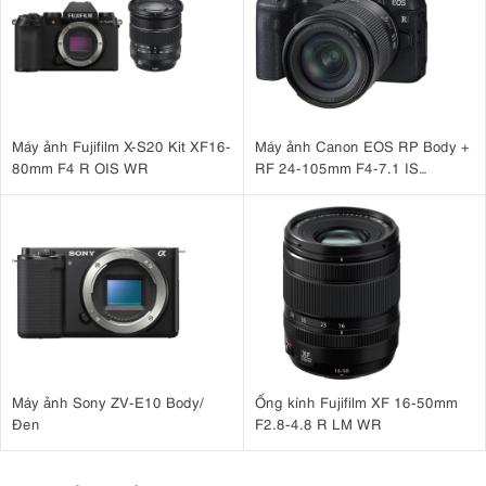
Máy ảnh Fujifilm X-S20 Kit XF16-
Máy ảnh Canon EOS RP Body +
80mm F4 R OIS WR
RF 24-105mm F4-7.1 IS
STM Nhập khẩu
Máy ảnh Sony ZV-E10 Body/
Ống kính Fujifilm XF 16-50mm
Đen
F2.8-4.8 R LM WR