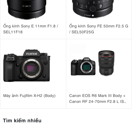
Ống kính Sony E 11mm F1.8 /
Ống kính Sony FE 50mm F2.5 G
SEL11F18
/ SEL50F25G
Máy ảnh Fujifilm X-H2 (Body)
Canon EOS R6 Mark III Body +
Canon RF 24-70mm F2.8 L IS
USM
Tìm kiếm nhiều