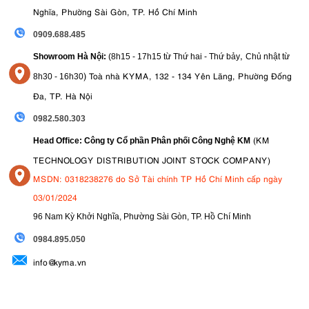
Nghĩa, Phường Sài Gòn, TP. Hồ Chí Minh
0909.688.485
,
Showroom Hà Nội:
(8h15 - 17h15 từ Thứ hai - Thứ bảy
Chủ nhật từ
)
Toà nhà KYMA, 132 - 134 Yên Lãng, Phường Đống
8
h30 - 16h30
Đa, TP. Hà Nội
0982.580.303
(KM
Head Office: Công ty Cổ phần Phân phối Công Nghệ KM
TECHNOLOGY DISTRIBUTION JOINT STOCK COMPANY)
MSDN: 0318238276 do Sở Tài chính TP Hồ Chí Minh cấp ngày
03/01/2024
96 Nam Kỳ Khởi Nghĩa, Phường Sài Gòn, TP. Hồ Chí Minh
09
84.895.050
info@kyma.vn