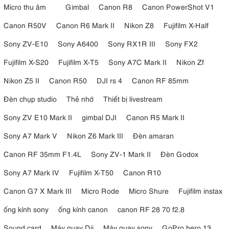
Micro thu âm
Gimbal
Canon R8
Canon PowerShot V1
Canon R50V
Canon R6 Mark II
Nikon Z8
Fujifilm X-Half
Sony ZV-E10
Sony A6400
Sony RX1R III
Sony FX2
Fujifilm X-S20
Fujifilm X-T5
Sony A7C Mark II
Nikon Zf
Nikon Z5 II
Canon R50
DJI rs 4
Canon RF 85mm
Đèn chụp studio
Thẻ nhớ
Thiết bị livestream
Sony ZV E10 Mark II
gimbal DJI
Canon R5 Mark II
Sony A7 Mark V
Nikon Z6 Mark III
Đèn amaran
Canon RF 35mm F1.4L
Sony ZV-1 Mark II
Đèn Godox
Sony A7 Mark IV
Fujifilm X-T50
Canon R10
Canon G7 X Mark III
Micro Rode
Micro Shure
Fujifilm instax
ống kính sony
ống kính canon
canon RF 28 70 f2.8
Sound card
Máy quay Dji
Máy quay sony
GoPro hero 13