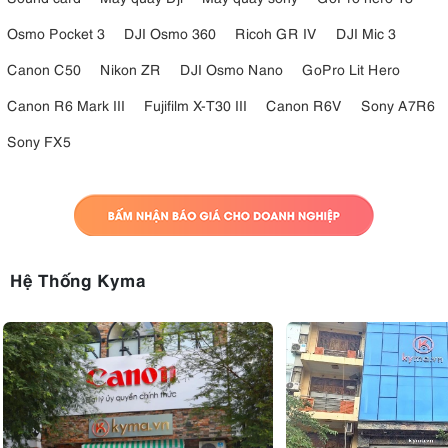
Osmo Pocket 3
DJI Osmo 360
Ricoh GR IV
DJI Mic 3
Canon C50
Nikon ZR
DJI Osmo Nano
GoPro Lit Hero
Canon R6 Mark III
Fujifilm X-T30 III
Canon R6V
Sony A7R6
Sony FX5
Hệ Thống Kyma