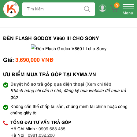
0
Menu
ĐÈN FLASH GODOX V860 III CHO SONY
Giá:
3,690,000 VNĐ
ƯU ĐIỂM MUA TRẢ GÓP TẠI KYMA.VN
Duyệt hồ sơ trả góp qua điện thoại
(Xem chi tiết)
Khách hàng chỉ cần ở nhà, đăng ký qua website để mua trả
góp
Không cần thế chấp tài sản, chứng minh tài chính hoặc công
chứng giấy tờ
TỔNG ĐÀI TƯ VẤN TRẢ GÓP
Hồ Chí Minh :
0909.688.485
Hà Nội :
0981.032.200