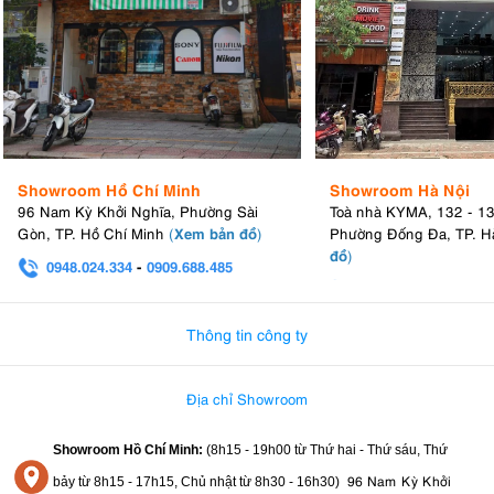
Showroom Hồ Chí Minh
Showroom Hà Nội
96 Nam Kỳ Khởi Nghĩa, Phường Sài
Toà nhà KYMA, 132 - 1
Xem bản đồ
Gòn, TP. Hồ Chí Minh
(
)
Phường Đống Đa, TP. H
đồ
)
0948.024.334
-
0909.688.485
0982.580.303
-
0938
Thông tin công ty
Địa chỉ Showroom
Showroom Hồ Chí Minh:
(8h15 - 19h00 từ
Thứ hai - Thứ sáu, Thứ
96 Nam Kỳ Khởi
bảy từ
8h15 - 17h15,
Chủ nhật từ 8
h30 - 16h30
)