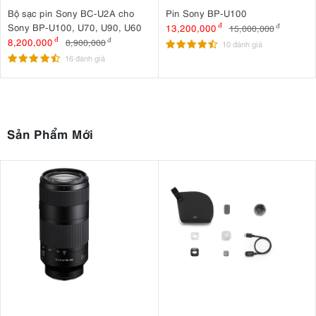
Bộ sạc pin Sony BC-U2A cho
Pin Sony BP-U100
Sony BP-U100, U70, U90, U60
13,200,000
đ
15,000,000
đ
8,200,000
đ
8,900,000
đ
10 đánh giá
16 đánh giá
Sản Phẩm Mới