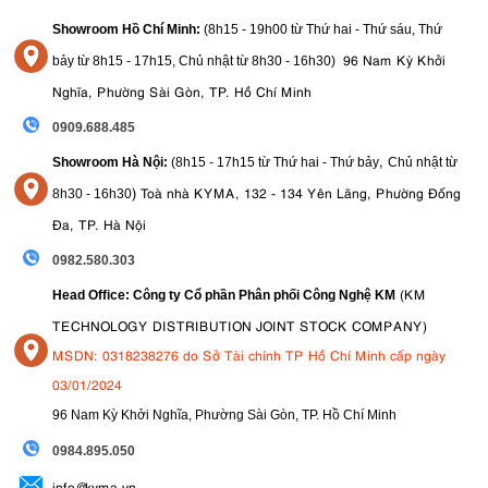
Showroom Hồ Chí Minh:
(8h15 - 19h00 từ
Thứ hai - Thứ sáu, Thứ
96 Nam Kỳ Khởi
bảy từ
8h15 - 17h15,
Chủ nhật từ 8
h30 - 16h30
)
Nghĩa, Phường Sài Gòn, TP. Hồ Chí Minh
0909.688.485
,
Showroom Hà Nội:
(8h15 - 17h15 từ Thứ hai - Thứ bảy
Chủ nhật từ
)
Toà nhà KYMA, 132 - 134 Yên Lãng, Phường Đống
8
h30 - 16h30
Đa, TP. Hà Nội
0982.580.303
(KM
Head Office: Công ty Cổ phần Phân phối Công Nghệ KM
TECHNOLOGY DISTRIBUTION JOINT STOCK COMPANY)
MSDN: 0318238276 do Sở Tài chính TP Hồ Chí Minh cấp ngày
03/01/2024
96 Nam Kỳ Khởi Nghĩa, Phường Sài Gòn, TP. Hồ Chí Minh
09
84.895.050
info@kyma.vn