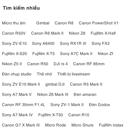
Tìm kiếm nhiều
Micro thu âm
Gimbal
Canon R8
Canon PowerShot V1
Canon R50V
Canon R6 Mark II
Nikon Z8
Fujifilm X-Half
Sony ZV-E10
Sony A6400
Sony RX1R III
Sony FX2
Fujifilm X-S20
Fujifilm X-T5
Sony A7C Mark II
Nikon Zf
Nikon Z5 II
Canon R50
DJI rs 4
Canon RF 85mm
Đèn chụp studio
Thẻ nhớ
Thiết bị livestream
Sony ZV E10 Mark II
gimbal DJI
Canon R5 Mark II
Sony A7 Mark V
Nikon Z6 Mark III
Đèn amaran
Canon RF 35mm F1.4L
Sony ZV-1 Mark II
Đèn Godox
Sony A7 Mark IV
Fujifilm X-T50
Canon R10
Canon G7 X Mark III
Micro Rode
Micro Shure
Fujifilm instax