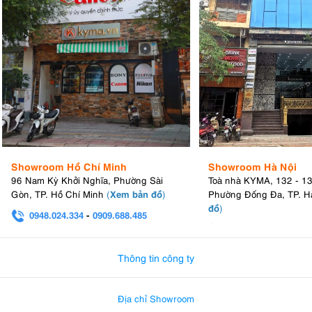
Showroom Hồ Chí Minh
Showroom Hà Nội
96 Nam Kỳ Khởi Nghĩa, Phường Sài
Toà nhà KYMA, 132 - 1
Xem bản đồ
Gòn, TP. Hồ Chí Minh
(
)
Phường Đống Đa, TP. H
đồ
)
0948.024.334
-
0909.688.485
0982.580.303
-
0938
Thông tin công ty
Địa chỉ Showroom