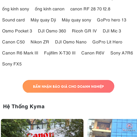
ống kính sony
ống kính canon
canon RF 28 70 f2.8
Sound card
Máy quay Dji
Máy quay sony
GoPro hero 13
Osmo Pocket 3
DJI Osmo 360
Ricoh GR IV
DJI Mic 3
Canon C50
Nikon ZR
DJI Osmo Nano
GoPro Lit Hero
Canon R6 Mark III
Fujifilm X-T30 III
Canon R6V
Sony A7R6
Sony FX5
Hệ Thống Kyma