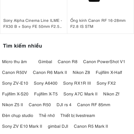
Sony Alpha Cinema Line ILME -
Ống kính Canon RF 16-28mm
FX30 B + Sony FE 50mm F2.5
F2.8 IS STM
G
Tìm kiếm nhiều
Micro thu âm
Gimbal
Canon R8
Canon PowerShot V1
Canon R50V
Canon R6 Mark II
Nikon Z8
Fujifilm X-Half
Sony ZV-E10
Sony A6400
Sony RX1R III
Sony FX2
Fujifilm X-S20
Fujifilm X-T5
Sony A7C Mark II
Nikon Zf
Nikon Z5 II
Canon R50
DJI rs 4
Canon RF 85mm
Đèn chụp studio
Thẻ nhớ
Thiết bị livestream
Sony ZV E10 Mark II
gimbal DJI
Canon R5 Mark II