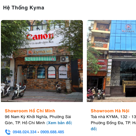
Hệ Thống Kyma
Showroom Hồ Chí Minh
Showroom Hà Nội
96 Nam Kỳ Khởi Nghĩa, Phường Sài
Toà nhà KYMA, 132 - 1
Xem bản đồ
Gòn, TP. Hồ Chí Minh
(
)
Phường Đống Đa, TP. H
đồ
)
0948.024.334
-
0909.688.485