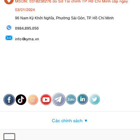
MSDN: 0318238276 do Sở Tài chính TP Hồ Chí Minh cấp ngày
03/01/2024
96 Nam Kỳ Khởi Nghĩa, Phường Sài Gòn, TP. Hồ Chí Minh
09
84.895.050
info@kyma.vn
Các chính sách ▼