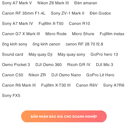
Sony A7 Mark V
Nikon Z6 Mark III
Đèn amaran
Canon RF 35mm F1.4L
Sony ZV-1 Mark II
Đèn Godox
Sony A7 Mark IV
Fujifilm X-T50
Canon R10
Canon G7 X Mark III
Micro Rode
Micro Shure
Fujifilm instax
ống kính sony
ống kính canon
canon RF 28 70 f2.8
Sound card
Máy quay Dji
Máy quay sony
GoPro hero 13
Osmo Pocket 3
DJI Osmo 360
Ricoh GR IV
DJI Mic 3
Canon C50
Nikon ZR
DJI Osmo Nano
GoPro Lit Hero
Canon R6 Mark III
Fujifilm X-T30 III
Canon R6V
Sony A7R6
Sony FX5