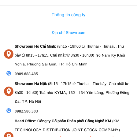
0982.580.303
-
0938
Thông tin công ty
Địa chỉ Showroom
Showroom Hồ Chí Minh:
(8h15 - 19h00 từ
Thứ hai - Thứ sáu, Thứ
96 Nam Kỳ Khởi
bảy từ
8h15 - 17h15,
Chủ nhật từ 8
h30 - 16h30
)
Nghĩa, Phường Sài Gòn, TP. Hồ Chí Minh
0909.688.485
,
Showroom Hà Nội:
(8h15 - 17h15 từ Thứ hai - Thứ bảy
Chủ nhật từ
)
Toà nhà KYMA, 132 - 134 Yên Lãng, Phường Đống
8
h30 - 16h30
Đa, TP. Hà Nội
0982.580.303
(KM
Head Office: Công ty Cổ phần Phân phối Công Nghệ KM
TECHNOLOGY DISTRIBUTION JOINT STOCK COMPANY)