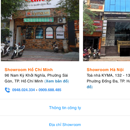
Showroom Hồ Chí Minh
Showroom Hà Nội
96 Nam Kỳ Khởi Nghĩa, Phường Sài
Toà nhà KYMA, 132 - 1
Xem bản đồ
Gòn, TP. Hồ Chí Minh
(
)
Phường Đống Đa, TP. H
đồ
)
0948.024.334
-
0909.688.485
0982.580.303
-
0938
Thông tin công ty
Địa chỉ Showroom