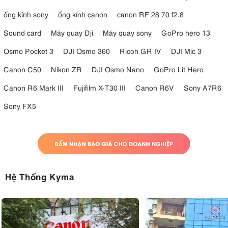
ống kính sony
ống kính canon
canon RF 28 70 f2.8
Sound card
Máy quay Dji
Máy quay sony
GoPro hero 13
Osmo Pocket 3
DJI Osmo 360
Ricoh GR IV
DJI Mic 3
Canon C50
Nikon ZR
DJI Osmo Nano
GoPro Lit Hero
Canon R6 Mark III
Fujifilm X-T30 III
Canon R6V
Sony A7R6
Sony FX5
Hệ Thống Kyma