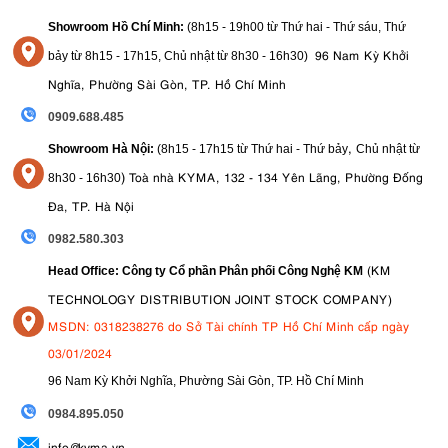
Showroom Hồ Chí Minh:
(8h15 - 19h00 từ
Thứ hai - Thứ sáu, Thứ
96 Nam Kỳ Khởi
bảy từ
8h15 - 17h15,
Chủ nhật từ 8
h30 - 16h30
)
Nghĩa, Phường Sài Gòn, TP. Hồ Chí Minh
0909.688.485
,
Showroom Hà Nội:
(8h15 - 17h15 từ Thứ hai - Thứ bảy
Chủ nhật từ
)
Toà nhà KYMA, 132 - 134 Yên Lãng, Phường Đống
8
h30 - 16h30
Đa, TP. Hà Nội
0982.580.303
(KM
Head Office: Công ty Cổ phần Phân phối Công Nghệ KM
TECHNOLOGY DISTRIBUTION JOINT STOCK COMPANY)
MSDN: 0318238276 do Sở Tài chính TP Hồ Chí Minh cấp ngày
03/01/2024
96 Nam Kỳ Khởi Nghĩa, Phường Sài Gòn, TP. Hồ Chí Minh
09
84.895.050
info@kyma.vn