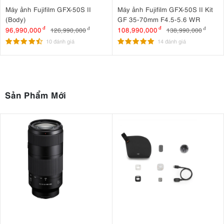
Máy ảnh Fujifilm GFX-50S II
Máy ảnh Fujifilm GFX-50S II Kit
(Body)
GF 35-70mm F4.5-5.6 WR
96,990,000
đ
108,990,000
đ
126,990,000
đ
138,990,000
đ
10 đánh giá
14 đánh giá
Sản Phẩm Mới