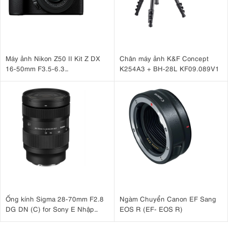
Máy ảnh Nikon Z50 II Kit Z DX
Chân máy ảnh K&F Concept
16-50mm F3.5-6.3
K254A3 + BH-28L KF09.089V1
VR Nhập khẩu
Ống kính Sigma 28-70mm F2.8
Ngàm Chuyển Canon EF Sang
DG DN (C) for Sony E Nhập
EOS R (EF- EOS R)
khẩu