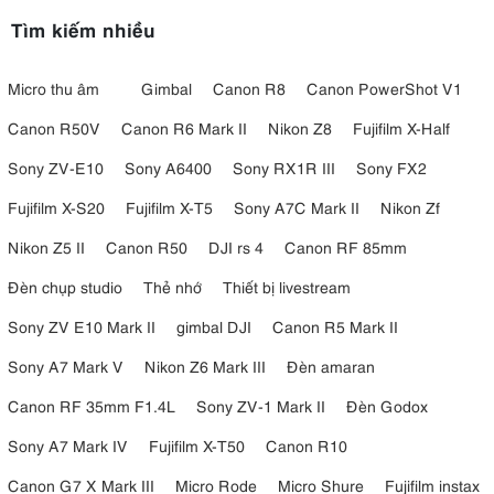
Tìm kiếm nhiều
Micro thu âm
Gimbal
Canon R8
Canon PowerShot V1
Canon R50V
Canon R6 Mark II
Nikon Z8
Fujifilm X-Half
Sony ZV-E10
Sony A6400
Sony RX1R III
Sony FX2
Fujifilm X-S20
Fujifilm X-T5
Sony A7C Mark II
Nikon Zf
Nikon Z5 II
Canon R50
DJI rs 4
Canon RF 85mm
Đèn chụp studio
Thẻ nhớ
Thiết bị livestream
Sony ZV E10 Mark II
gimbal DJI
Canon R5 Mark II
Sony A7 Mark V
Nikon Z6 Mark III
Đèn amaran
Canon RF 35mm F1.4L
Sony ZV-1 Mark II
Đèn Godox
Sony A7 Mark IV
Fujifilm X-T50
Canon R10
Canon G7 X Mark III
Micro Rode
Micro Shure
Fujifilm instax