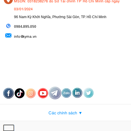
MSDN: 0318238276 do Sở Tài chính TP Hồ Chí Minh cấp ngày
03/01/2024
96 Nam Kỳ Khởi Nghĩa, Phường Sài Gòn, TP. Hồ Chí Minh
09
84.895.050
info@kyma.vn
Các chính sách ▼