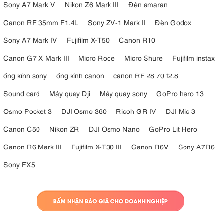
Sony A7 Mark V
Nikon Z6 Mark III
Đèn amaran
Canon RF 35mm F1.4L
Sony ZV-1 Mark II
Đèn Godox
Sony A7 Mark IV
Fujifilm X-T50
Canon R10
Canon G7 X Mark III
Micro Rode
Micro Shure
Fujifilm instax
ống kính sony
ống kính canon
canon RF 28 70 f2.8
Sound card
Máy quay Dji
Máy quay sony
GoPro hero 13
Osmo Pocket 3
DJI Osmo 360
Ricoh GR IV
DJI Mic 3
Canon C50
Nikon ZR
DJI Osmo Nano
GoPro Lit Hero
Canon R6 Mark III
Fujifilm X-T30 III
Canon R6V
Sony A7R6
Sony FX5