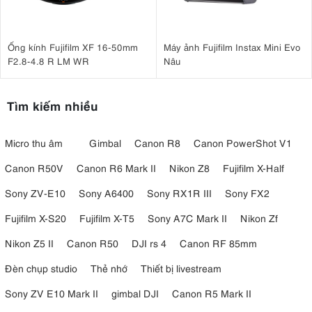
Ống kính Fujifilm XF 16-50mm
Máy ảnh Fujifilm Instax Mini Evo
F2.8-4.8 R LM WR
Nâu
Tìm kiếm nhiều
Micro thu âm
Gimbal
Canon R8
Canon PowerShot V1
Canon R50V
Canon R6 Mark II
Nikon Z8
Fujifilm X-Half
Sony ZV-E10
Sony A6400
Sony RX1R III
Sony FX2
Fujifilm X-S20
Fujifilm X-T5
Sony A7C Mark II
Nikon Zf
Nikon Z5 II
Canon R50
DJI rs 4
Canon RF 85mm
Đèn chụp studio
Thẻ nhớ
Thiết bị livestream
Sony ZV E10 Mark II
gimbal DJI
Canon R5 Mark II