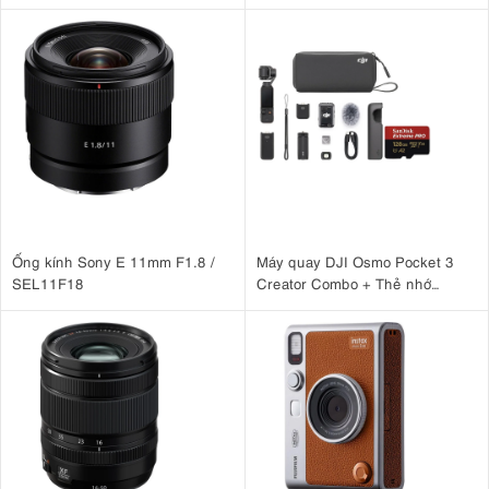
Case )
Ống kính Sony E 11mm F1.8 /
Máy quay DJI Osmo Pocket 3
SEL11F18
Creator Combo + Thẻ nhớ
MicroSDXC Sandisk Extreme
Pro 128GB 200MB/90MB/s