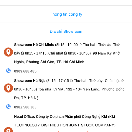
0982.580.303
-
0938
Thông tin công ty
Địa chỉ Showroom
Showroom Hồ Chí Minh:
(8h15 - 19h00 từ
Thứ hai - Thứ sáu, Thứ
96 Nam Kỳ Khởi
bảy từ
8h15 - 17h15,
Chủ nhật từ 8
h30 - 16h30
)
Nghĩa, Phường Sài Gòn, TP. Hồ Chí Minh
0909.688.485
,
Showroom Hà Nội:
(8h15 - 17h15 từ Thứ hai - Thứ bảy
Chủ nhật từ
)
Toà nhà KYMA, 132 - 134 Yên Lãng, Phường Đống
8
h30 - 16h30
Đa, TP. Hà Nội
0982.580.303
(KM
Head Office: Công ty Cổ phần Phân phối Công Nghệ KM
TECHNOLOGY DISTRIBUTION JOINT STOCK COMPANY)