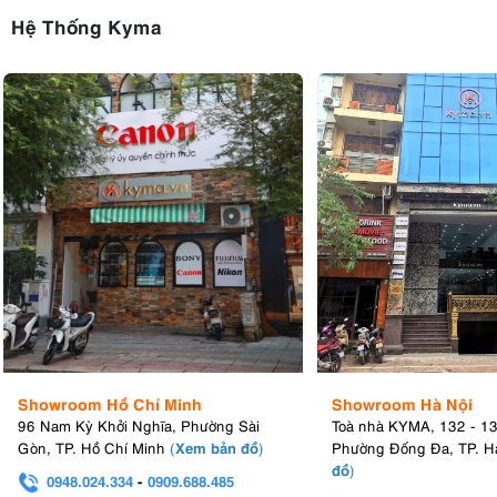
Hệ Thống Kyma
Showroom Hồ Chí Minh
Showroom Hà Nội
96 Nam Kỳ Khởi Nghĩa, Phường Sài
Toà nhà KYMA, 132 - 1
Xem bản đồ
Gòn, TP. Hồ Chí Minh
(
)
Phường Đống Đa, TP. H
đồ
)
0948.024.334
-
0909.688.485