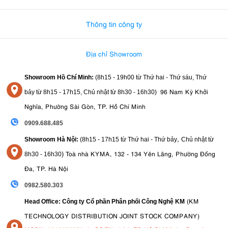
0982.580.303
-
0938
Thông tin công ty
Địa chỉ Showroom
Showroom Hồ Chí Minh:
(8h15 - 19h00 từ
Thứ hai - Thứ sáu, Thứ
96 Nam Kỳ Khởi
bảy từ
8h15 - 17h15,
Chủ nhật từ 8
h30 - 16h30
)
Nghĩa, Phường Sài Gòn, TP. Hồ Chí Minh
0909.688.485
,
Showroom Hà Nội:
(8h15 - 17h15 từ Thứ hai - Thứ bảy
Chủ nhật từ
)
Toà nhà KYMA, 132 - 134 Yên Lãng, Phường Đống
8
h30 - 16h30
Đa, TP. Hà Nội
0982.580.303
(KM
Head Office: Công ty Cổ phần Phân phối Công Nghệ KM
TECHNOLOGY DISTRIBUTION JOINT STOCK COMPANY)