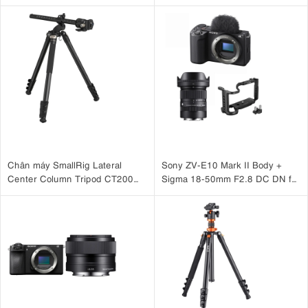
Case )
Chân máy SmallRig Lateral
Sony ZV-E10 Mark II Body +
Center Column Tripod CT200
Sigma 18-50mm F2.8 DC DN for
4288
Sony + SmallRig Cage for Sony
ZV-E10 II 4867