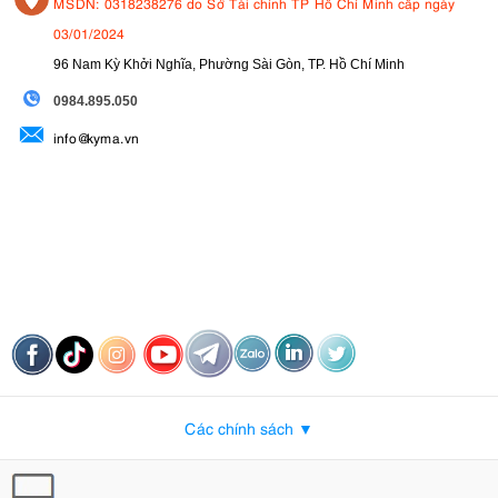
MSDN: 0318238276 do Sở Tài chính TP Hồ Chí Minh cấp ngày
03/01/2024
96 Nam Kỳ Khởi Nghĩa, Phường Sài Gòn, TP. Hồ Chí Minh
09
84.895.050
info@kyma.vn
Các chính sách ▼