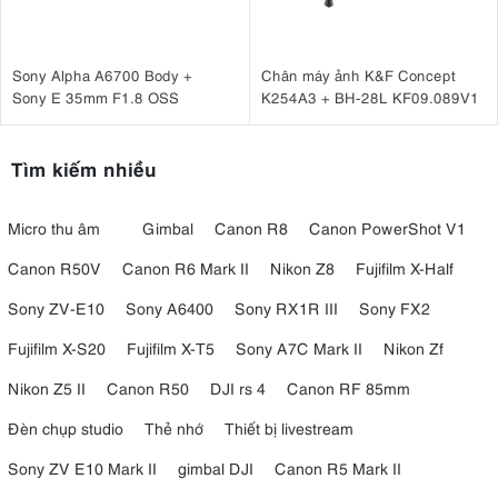
Sony Alpha A6700 Body +
Chân máy ảnh K&F Concept
Sony E 35mm F1.8 OSS
K254A3 + BH-28L KF09.089V1
Tìm kiếm nhiều
Micro thu âm
Gimbal
Canon R8
Canon PowerShot V1
Canon R50V
Canon R6 Mark II
Nikon Z8
Fujifilm X-Half
Sony ZV-E10
Sony A6400
Sony RX1R III
Sony FX2
Fujifilm X-S20
Fujifilm X-T5
Sony A7C Mark II
Nikon Zf
Nikon Z5 II
Canon R50
DJI rs 4
Canon RF 85mm
Đèn chụp studio
Thẻ nhớ
Thiết bị livestream
Sony ZV E10 Mark II
gimbal DJI
Canon R5 Mark II