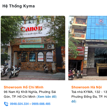
Hệ Thống Kyma
Showroom Hồ Chí Minh
Showroom Hà Nội
96 Nam Kỳ Khởi Nghĩa, Phường Sài
Toà nhà KYMA, 132 - 1
Xem bản đồ
Gòn, TP. Hồ Chí Minh
(
)
Phường Đống Đa, TP. H
đồ
)
0948.024.334
-
0909.688.485