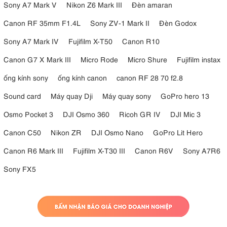
Sony A7 Mark V
Nikon Z6 Mark III
Đèn amaran
Canon RF 35mm F1.4L
Sony ZV-1 Mark II
Đèn Godox
Sony A7 Mark IV
Fujifilm X-T50
Canon R10
Canon G7 X Mark III
Micro Rode
Micro Shure
Fujifilm instax
ống kính sony
ống kính canon
canon RF 28 70 f2.8
Sound card
Máy quay Dji
Máy quay sony
GoPro hero 13
Osmo Pocket 3
DJI Osmo 360
Ricoh GR IV
DJI Mic 3
Canon C50
Nikon ZR
DJI Osmo Nano
GoPro Lit Hero
Canon R6 Mark III
Fujifilm X-T30 III
Canon R6V
Sony A7R6
Sony FX5