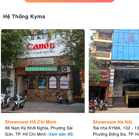
Hệ Thống Kyma
Showroom Hồ Chí Minh
Showroom Hà Nội
96 Nam Kỳ Khởi Nghĩa, Phường Sài
Toà nhà KYMA, 132 - 1
Xem bản đồ
Gòn, TP. Hồ Chí Minh
(
)
Phường Đống Đa, TP. H