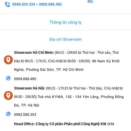
đồ
)
0948.024.334
-
0909.688.485
0982.580.303
-
0938
Thông tin công ty
Địa chỉ Showroom
Showroom Hồ Chí Minh:
(8h15 - 19h00 từ
Thứ hai - Thứ sáu, Thứ
96 Nam Kỳ Khởi
bảy từ
8h15 - 17h15,
Chủ nhật từ 8
h30 - 16h30
)
Nghĩa, Phường Sài Gòn, TP. Hồ Chí Minh
0909.688.485
,
Showroom Hà Nội:
(8h15 - 17h15 từ Thứ hai - Thứ bảy
Chủ nhật từ
)
Toà nhà KYMA, 132 - 134 Yên Lãng, Phường Đống
8
h30 - 16h30
Đa, TP. Hà Nội
0982.580.303
(KM
Head Office: Công ty Cổ phần Phân phối Công Nghệ KM