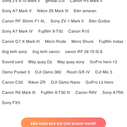
Sony ZV E10 Mark II
gimbal DJI
Canon R5 Mark II
Sony A7 Mark V
Nikon Z6 Mark III
Đèn amaran
Canon RF 35mm F1.4L
Sony ZV-1 Mark II
Đèn Godox
Sony A7 Mark IV
Fujifilm X-T50
Canon R10
Canon G7 X Mark III
Micro Rode
Micro Shure
Fujifilm instax
ống kính sony
ống kính canon
canon RF 28 70 f2.8
Sound card
Máy quay Dji
Máy quay sony
GoPro hero 13
Osmo Pocket 3
DJI Osmo 360
Ricoh GR IV
DJI Mic 3
Canon C50
Nikon ZR
DJI Osmo Nano
GoPro Lit Hero
Canon R6 Mark III
Fujifilm X-T30 III
Canon R6V
Sony A7R6
Sony FX5