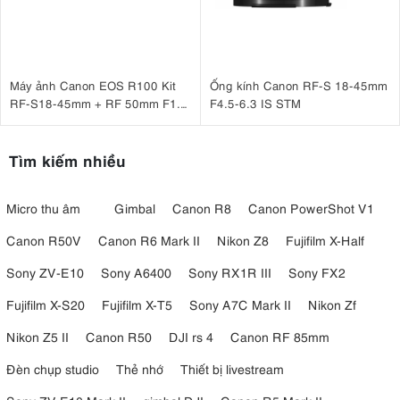
Máy ảnh Canon EOS R100 Kit
Ống kính Canon RF-S 18-45mm
RF-S18-45mm + RF 50mm F1.8
F4.5-6.3 IS STM
STM
Tìm kiếm nhiều
Micro thu âm
Gimbal
Canon R8
Canon PowerShot V1
Canon R50V
Canon R6 Mark II
Nikon Z8
Fujifilm X-Half
Sony ZV-E10
Sony A6400
Sony RX1R III
Sony FX2
Fujifilm X-S20
Fujifilm X-T5
Sony A7C Mark II
Nikon Zf
Nikon Z5 II
Canon R50
DJI rs 4
Canon RF 85mm
Đèn chụp studio
Thẻ nhớ
Thiết bị livestream