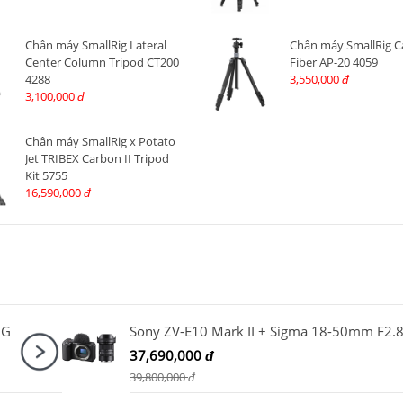
Chân máy SmallRig Lateral
Chân máy SmallRig 
Center Column Tripod CT200
Fiber AP-20 4059
4288
3,550,000
đ
3,100,000
đ
Chân máy SmallRig x Potato
Jet TRIBEX Carbon II Tripod
Kit 5755
16,590,000
đ
5G
37,690,000
đ
39,800,000
đ