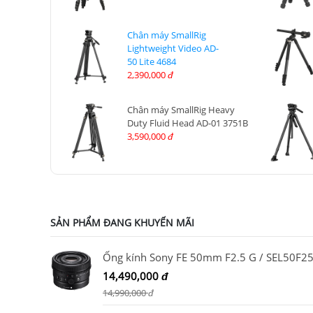
Chân máy SmallRig
Lightweight Video AD-
50 Lite 4684
2,390,000
đ
Chân máy SmallRig Heavy
Duty Fluid Head AD-01 3751B
3,590,000
đ
SẢN PHẨM ĐANG KHUYẾN MÃI
Ống kính Sony FE 50mm F2.5 G / SEL50F2
14,490,000
đ
14,990,000
đ