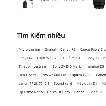
DJI RS 4 Mini
Tìm Kiếm nhiều
Micro thu âm
Gimbal
Canon R8
Canon PowerSho
Sony FX2
Fujifilm X-S20
Fujifilm X-T5
Sony A7C Ma
Thiết bị livestream
Sony ZV E10 Mark II
gimbal DJI
Đèn Godox
Sony A7 Mark IV
Fujifilm X-T50
Canon
canon RF 28 70 f2.8
Sound card
Máy quay Dji
Má
DJI Osmo Nano
GoPro Lit Hero
Canon R6 Mark III