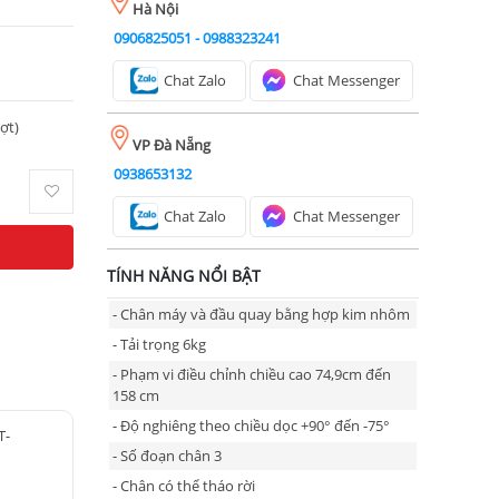
Hà Nội
0906825051
-
0988323241
Chat Zalo
Chat Messenger
ượt)
VP Đà Nẵng
0938653132
Chat Zalo
Chat Messenger
TÍNH NĂNG NỔI BẬT
- Chân máy và đầu quay bằng hợp kim nhôm
- Tải trọng 6kg
- Phạm vi điều chỉnh chiều cao 74,9cm đến
158 cm
- Độ nghiêng theo chiều dọc +90° đến -75°
T-
- Số đoạn chân 3
- Chân có thể tháo rời