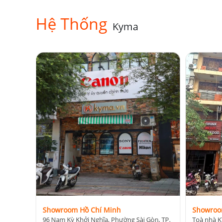
3.2. Chiều cao linh hoạt cho nhiều góc quay
Hệ Thống
Kyma
SmallRig Lightweight Video AD-50 Lite 4684 mang đế
Chiều cao thấp nhất: ~75 cm
Chiều cao tối đa: ~158 cm
Gấp gọn: ~79 cm
Với dải chiều cao này, người dùng có thể dễ dàng th
Góc quay thấp (low angle) cho cảnh sáng tạo
Góc ngang tầm mắt cho vlog hoặc phỏng vấ
Góc cao để bao quát khung hình rộng
Tính linh hoạt này giúp tripod phù hợp với nhiều 
Showroom Hồ Chí Minh
Showroo
96 Nam Kỳ Khởi Nghĩa, Phường Sài Gòn, TP.
Toà nhà K