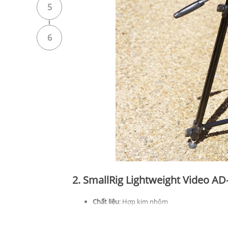
5
6
2. SmallRig Lightweight Video AD-
Chất liệu
: Hợp kim nhôm
Trọng lượng
: 2.8 kg
Chiều cao tối đa
: 158,0 cm