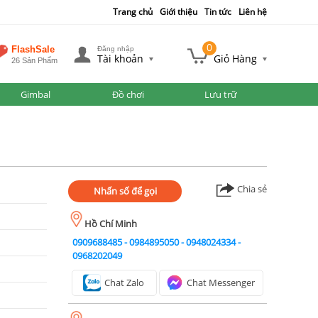
Trang chủ
Giới thiệu
Tin tức
Liên hệ
0
FlashSale
Đăng nhập
Tài khoản
Giỏ Hàng
26 Sản Phẩm
Gimbal
Đồ chơi
Lưu trữ
Chia sẻ
Nhấn số để gọi
Hồ Chí Minh
0909688485
-
0984895050
-
0948024334
-
0968202049
Chat Zalo
Chat Messenger