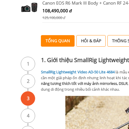
108,490,000
đ
125,100,000
đ
TỔNG QUAN
HỎI & ĐÁP
THÔNG S
1. Giới thiệu SmallRig Lightweigh
1
SmallRig Lightweight Video AD-50 Lite 4684
là mẫu
cần một giải pháp ổn định nhưng linh hoạt khi tác 
2
năng tương thích tốt với máy ảnh mirrorless, DSLR
dung di động trong nhiều bối cảnh khác nhau.
3
4