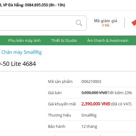
, VP Đà Nẵng: 0984.895.050 (8h - 19h)
Mã giảm giá
tlk
0 Mã
Phụ kiện máy ảnh
Thiết bị Studio
Âm thanh & livestream
Chân máy SmallRig
-50 Lite 4684
Mã sản phẩm
D06210003
Giá bán
3,090,000 VNĐ
Tiết kiệm 23%
2,390,000 VNĐ
Giá khuyến mãi
(Đã có VAT)
Thương hiệu
SmallRig
Bảo hành
12 tháng