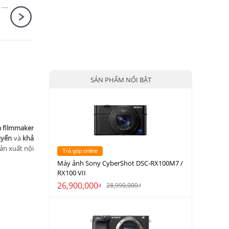
Ống kính Canon RF-S 18-150mm F3.5-6.3 IS STM
SẢN PHẨM NỔI BẬT
à filmmaker
huyển
và
khả
ản xuất nội
Trả góp online
Máy ảnh Sony CyberShot DSC-RX100M7 /
RX100 VII
26,900,000
28,990,000
đ
đ