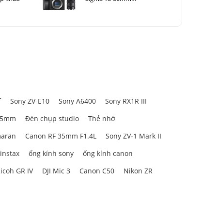
F2.8 DC DN for Sony
f
Sony ZV-E10
Sony A6400
Sony RX1R III
85mm
Đèn chụp studio
Thẻ nhớ
aran
Canon RF 35mm F1.4L
Sony ZV-1 Mark II
 instax
ống kính sony
ống kính canon
icoh GR IV
DJI Mic 3
Canon C50
Nikon ZR