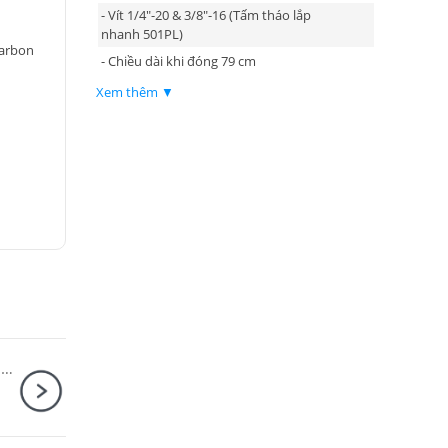
- Vít 1/4"-20 & 3/8"-16 (Tấm tháo lắp
nhanh 501PL)
Carbon
- Chiều dài khi đóng 79 cm
Xem thêm ▼
Sony ZV-E10 Mark II + Sigma 18-50mm F2.8 DC DN for Sony