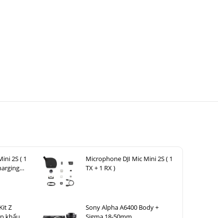
n giữ trọng
ini 2S ( 1
Microphone DJI Mic Mini 2S ( 1
ài trời.
harging
TX + 1 RX )
it Z
Sony Alpha A6400 Body +
ập khẩu
Sigma 18-50mm