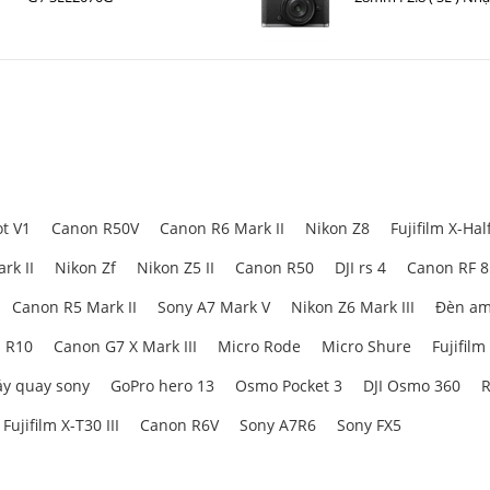
t V1
Canon R50V
Canon R6 Mark II
Nikon Z8
Fujifilm X-Hal
rk II
Nikon Zf
Nikon Z5 II
Canon R50
DJI rs 4
Canon RF 
Canon R5 Mark II
Sony A7 Mark V
Nikon Z6 Mark III
Đèn am
 R10
Canon G7 X Mark III
Micro Rode
Micro Shure
Fujifilm
y quay sony
GoPro hero 13
Osmo Pocket 3
DJI Osmo 360
R
Fujifilm X-T30 III
Canon R6V
Sony A7R6
Sony FX5