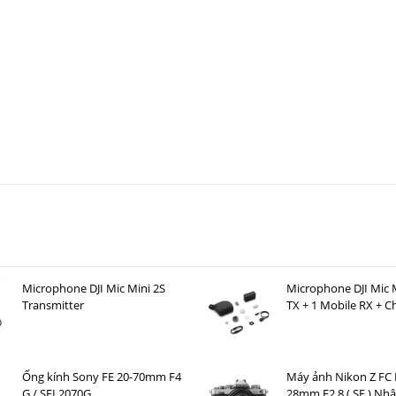
à khi quay video
 Video AD-50 Lite 4684
684 được chế tác từ
hợp kim nhôm cao cấp
, mang lại độ bền tốt nhưng vẫ
Microphone DJI Mic Mini 2S
Microphone DJI Mic M
c setup quay di động, giúp người dùng dễ dàng mang theo khi tác nghiệp ngo
Transmitter
TX + 1 Mobile RX + C
iúp chân máy luôn ổn định trên nhiều địa hình khác nhau.
Case )
Ống kính Sony FE 20-70mm F4
Máy ảnh Nikon Z FC K
G / SEL2070G
28mm F2.8 ( SE ) Nh