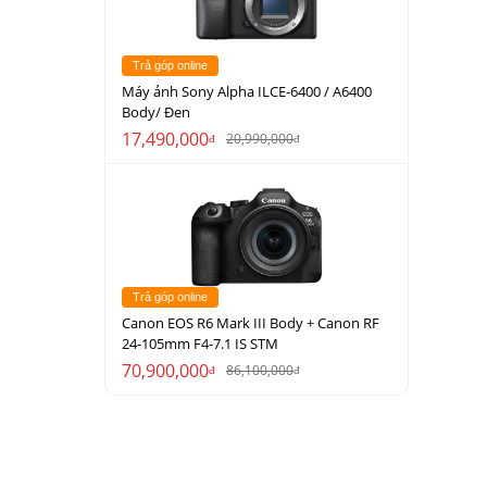
Trả góp online
Máy ảnh Sony Alpha ILCE-6400 / A6400
Body/ Đen
17,490,000
20,990,000
đ
đ
Trả góp online
Canon EOS R6 Mark III Body + Canon RF
24-105mm F4-7.1 IS STM
70,900,000
86,100,000
đ
đ