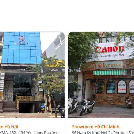
n khả năng điều chỉnh chiều cao rất linh hoạt, phù hợp với nhiều góc quay
ực hiện:
n
phong cách quay khác nhau, từ content TikTok, YouTube đến quay phim bán
m Hà Nội
Showroom Hồ Chí Minh
YMA, 132 - 134 Yên Lãng, Phường
96 Nam Kỳ Khởi Nghĩa, Phường Sài