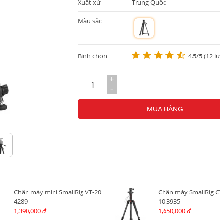
Xuất xứ
Trung Quốc
Màu sắc
m
Bình chọn
4.5/5 (12 l
+
-
MUA HÀNG
Chân máy mini SmallRig VT-20
Chân máy SmallRig C
4289
10 3935
1,390,000
1,650,000
đ
đ