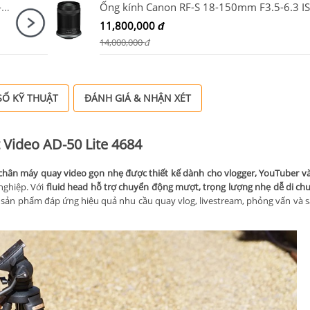
Canon EOS R6 Mark III Body + Canon RF 24-70mm F2.8 L IS USM
11,800,000
đ
14,000,000
đ
Ố KỸ THUẬT
ĐÁNH GIÁ & NHẬN XÉT
t Video AD-50 Lite 4684
chân máy quay video gọn nhẹ được thiết kế dành cho vlogger, YouTuber v
nghiệp. Với
fluid head hỗ trợ chuyển động mượt, trọng lượng nhẹ dễ di c
, sản phẩm đáp ứng hiệu quả nhu cầu quay vlog, livestream, phỏng vấn và s