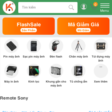
0
Menu
FlashSale
Mã Giảm Giá
Sản Phẩm
Mã Giảm
Pin máy ảnh
Sạc pin máy ảnh
Đèn flash
Chân máy ảnh
Túi đựng máy
ảnh
Máy in ảnh
Kính lọc
Khung gắn cho
Tủ chống ẩm
Xem thêm
máy ảnh
Remote Sony