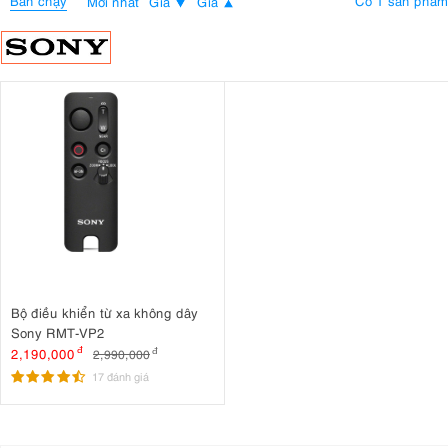
Bán chạy
Có 1 sản phẩm
Mới nhất
Giá
Giá
Bộ điều khiển từ xa không dây
Sony RMT-VP2
2,190,000
đ
2,990,000
đ
17 đánh giá