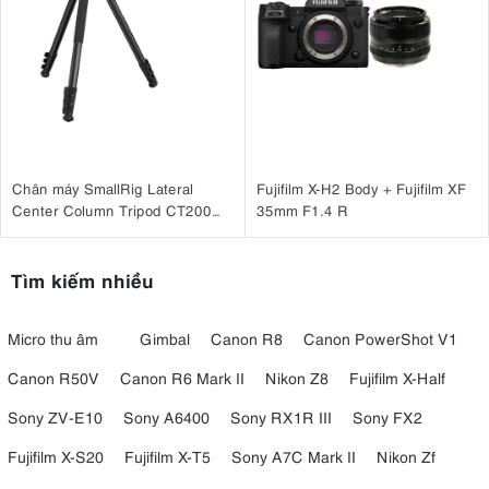
Chân máy SmallRig Lateral
Fujifilm X-H2 Body + Fujifilm XF
Center Column Tripod CT200
35mm F1.4 R
4288
Tìm kiếm nhiều
Micro thu âm
Gimbal
Canon R8
Canon PowerShot V1
Canon R50V
Canon R6 Mark II
Nikon Z8
Fujifilm X-Half
Sony ZV-E10
Sony A6400
Sony RX1R III
Sony FX2
Fujifilm X-S20
Fujifilm X-T5
Sony A7C Mark II
Nikon Zf