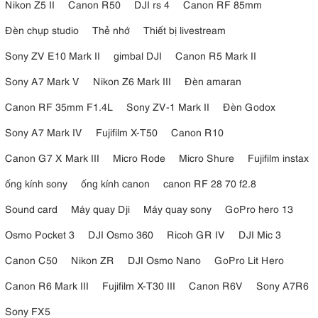
Nikon Z5 II
Canon R50
DJI rs 4
Canon RF 85mm
Đèn chụp studio
Thẻ nhớ
Thiết bị livestream
Sony ZV E10 Mark II
gimbal DJI
Canon R5 Mark II
Sony A7 Mark V
Nikon Z6 Mark III
Đèn amaran
Canon RF 35mm F1.4L
Sony ZV-1 Mark II
Đèn Godox
Sony A7 Mark IV
Fujifilm X-T50
Canon R10
Canon G7 X Mark III
Micro Rode
Micro Shure
Fujifilm instax
ống kính sony
ống kính canon
canon RF 28 70 f2.8
Sound card
Máy quay Dji
Máy quay sony
GoPro hero 13
Osmo Pocket 3
DJI Osmo 360
Ricoh GR IV
DJI Mic 3
Canon C50
Nikon ZR
DJI Osmo Nano
GoPro Lit Hero
Canon R6 Mark III
Fujifilm X-T30 III
Canon R6V
Sony A7R6
Sony FX5