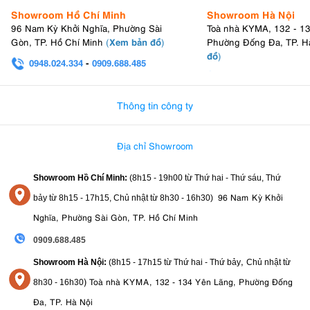
Showroom Hồ Chí Minh
Showroom Hà Nội
96 Nam Kỳ Khởi Nghĩa, Phường Sài
Toà nhà KYMA, 132 - 1
Xem bản đồ
Gòn, TP. Hồ Chí Minh
(
)
Phường Đống Đa, TP. H
đồ
)
0948.024.334
-
0909.688.485
0982.580.303
-
0938
Thông tin công ty
Địa chỉ Showroom
Showroom Hồ Chí Minh:
(8h15 - 19h00 từ
Thứ hai - Thứ sáu, Thứ
96 Nam Kỳ Khởi
bảy từ
8h15 - 17h15,
Chủ nhật từ 8
h30 - 16h30
)
Nghĩa, Phường Sài Gòn, TP. Hồ Chí Minh
0909.688.485
,
Showroom Hà Nội:
(8h15 - 17h15 từ Thứ hai - Thứ bảy
Chủ nhật từ
)
Toà nhà KYMA, 132 - 134 Yên Lãng, Phường Đống
8
h30 - 16h30
Đa, TP. Hà Nội