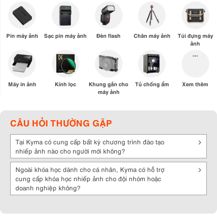
Pin máy ảnh
Sạc pin máy ảnh
Đèn flash
Chân máy ảnh
Túi đựng máy
ảnh
Máy in ảnh
Kính lọc
Khung gắn cho
Tủ chống ẩm
Xem thêm
máy ảnh
CÂU HỎI THƯỜNG GẶP
Tại Kyma có cung cấp bất kỳ chương trình đào tạo
nhiếp ảnh nào cho người mới không?
Ngoài khóa học dành cho cá nhân, Kyma có hỗ trợ
cung cấp khóa học nhiếp ảnh cho đội nhóm hoặc
doanh nghiệp không?