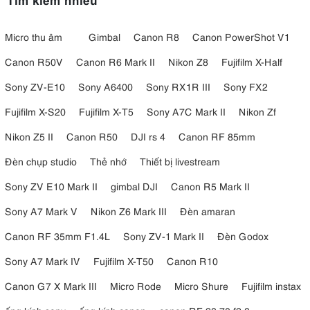
Micro thu âm
Gimbal
Canon R8
Canon PowerShot V1
Canon R50V
Canon R6 Mark II
Nikon Z8
Fujifilm X-Half
Sony ZV-E10
Sony A6400
Sony RX1R III
Sony FX2
Fujifilm X-S20
Fujifilm X-T5
Sony A7C Mark II
Nikon Zf
Nikon Z5 II
Canon R50
DJI rs 4
Canon RF 85mm
Đèn chụp studio
Thẻ nhớ
Thiết bị livestream
Sony ZV E10 Mark II
gimbal DJI
Canon R5 Mark II
Sony A7 Mark V
Nikon Z6 Mark III
Đèn amaran
Canon RF 35mm F1.4L
Sony ZV-1 Mark II
Đèn Godox
Sony A7 Mark IV
Fujifilm X-T50
Canon R10
Canon G7 X Mark III
Micro Rode
Micro Shure
Fujifilm instax