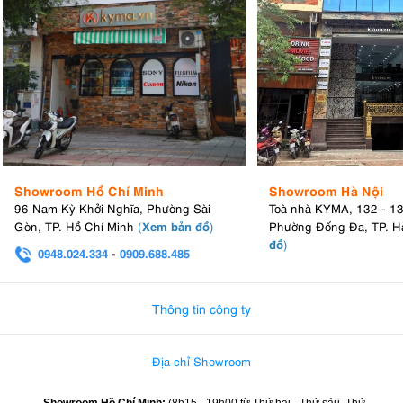
Showroom Hồ Chí Minh
Showroom Hà Nội
96 Nam Kỳ Khởi Nghĩa, Phường Sài
Toà nhà KYMA, 132 - 1
Xem bản đồ
Gòn, TP. Hồ Chí Minh
(
)
Phường Đống Đa, TP. H
đồ
)
0948.024.334
-
0909.688.485
0982.580.303
-
0938
Thông tin công ty
Địa chỉ Showroom