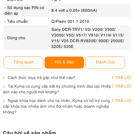
- Sử dụng sạc PIN có
8.4 volt ± 0.05v (600mA)
điện áp
- Tiêu chuẩn
Q/Pisen 001.1-2010
Sony DCR-TRV1/ V3/ V200/ V300/
V3000/ V50/ V517/ V910/ V119/ V115/
- Dùng cho
V15/ V25 DCR-RV820E/ 900E/ 2000E/
320E/ 520E
Tổng quan
Hỏi & đáp
Đánh Giá
Cách thức mua trả góp như thế nào?
1 TRẢ LỜI
Tại Kyma có cung cấp bất kỳ chương trình đào tạo nhiếp
1 TRẢ LỜI
ảnh nào cho người mới không?
Ngoài khóa học dành cho cá nhân, Kyma có hỗ trợ cung
1 TRẢ LỜI
cấp khóa học nhiếp ảnh cho đội nhóm hoặc doanh nghiệp
không?
Câu hỏi về sản phẩm