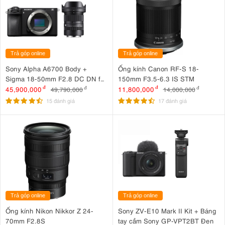
Trả góp online
Trả góp online
Sony Alpha A6700 Body +
Ống kính Canon RF-S 18-
Sigma 18-50mm F2.8 DC DN for
150mm F3.5-6.3 IS STM
Sony
45,900,000
đ
11,800,000
đ
49,790,000
đ
14,000,000
đ
15 đánh giá
17 đánh giá
Trả góp online
Trả góp online
Ống kính Nikon Nikkor Z 24-
Sony ZV-E10 Mark II Kit + Báng
70mm F2.8S
tay cầm Sony GP-VPT2BT Đen