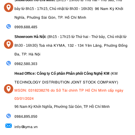
Showroom Hồ Chí Minh:
(8h15 - 19h00 từ
Thứ hai - Thứ sáu, Thứ
96 Nam Kỳ Khởi
bảy từ
8h15 - 17h15,
Chủ nhật từ 8
h30 - 16h30
)
Nghĩa, Phường Sài Gòn, TP. Hồ Chí Minh
0909.688.485
,
Showroom Hà Nội:
(8h15 - 17h15 từ Thứ hai - Thứ bảy
Chủ nhật từ
)
Toà nhà KYMA, 132 - 134 Yên Lãng, Phường Đống
8
h30 - 16h30
Đa, TP. Hà Nội
0982.580.303
(KM
Head Office: Công ty Cổ phần Phân phối Công Nghệ KM
TECHNOLOGY DISTRIBUTION JOINT STOCK COMPANY)
MSDN: 0318238276 do Sở Tài chính TP Hồ Chí Minh cấp ngày
03/01/2024
96 Nam Kỳ Khởi Nghĩa, Phường Sài Gòn, TP. Hồ Chí Minh
09
84.895.050
info@kyma.vn