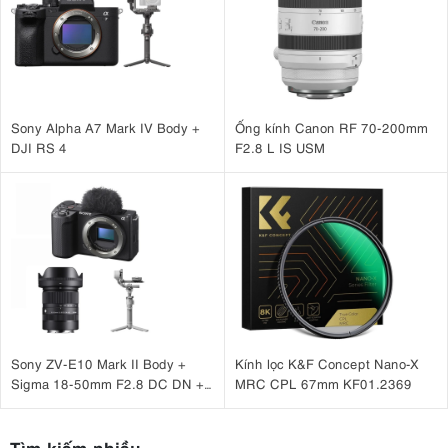
Sony Alpha A7 Mark IV Body +
Ống kính Canon RF 70-200mm
DJI RS 4
F2.8 L IS USM
Sony ZV-E10 Mark II Body +
Kính lọc K&F Concept Nano-X
Sigma 18-50mm F2.8 DC DN +
MRC CPL 67mm KF01.2369
DJI RS 4 Mini
Tìm kiếm nhiều