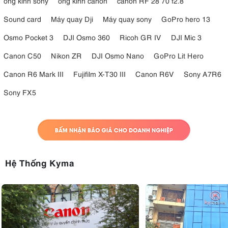
ống kính sony
ống kính canon
canon RF 28 70 f2.8
Sound card
Máy quay Dji
Máy quay sony
GoPro hero 13
Osmo Pocket 3
DJI Osmo 360
Ricoh GR IV
DJI Mic 3
Canon C50
Nikon ZR
DJI Osmo Nano
GoPro Lit Hero
Canon R6 Mark III
Fujifilm X-T30 III
Canon R6V
Sony A7R6
Sony FX5
Hệ Thống Kyma