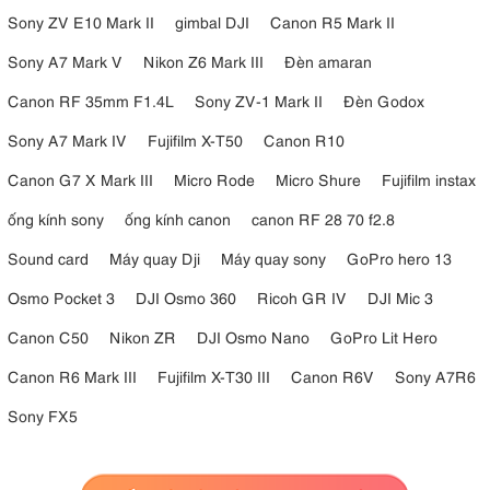
Sony ZV E10 Mark II
gimbal DJI
Canon R5 Mark II
Sony A7 Mark V
Nikon Z6 Mark III
Đèn amaran
Canon RF 35mm F1.4L
Sony ZV-1 Mark II
Đèn Godox
Sony A7 Mark IV
Fujifilm X-T50
Canon R10
Canon G7 X Mark III
Micro Rode
Micro Shure
Fujifilm instax
ống kính sony
ống kính canon
canon RF 28 70 f2.8
Sound card
Máy quay Dji
Máy quay sony
GoPro hero 13
Osmo Pocket 3
DJI Osmo 360
Ricoh GR IV
DJI Mic 3
Canon C50
Nikon ZR
DJI Osmo Nano
GoPro Lit Hero
4.3. Các chế độ ghi âm linh hoạt
Canon R6 Mark III
Fujifilm X-T30 III
Canon R6V
Sony A7R6
Chế độ đầu ra độc lập
Sony FX5
Chế độ đầu ra độc lập ghi lại cả bốn kênh dưới dạng các bản nhạc
âm thanh riêng biệt, cung cấp khả năng kiểm soát hậu kỳ tối đa để
cân bằng mức âm lượng, áp dụng xử lý riêng lẻ hoặc cô lập các loa cụ
thể trong quá trình chỉnh sửa. Cấu hình này hỗ trợ quy trình làm việc