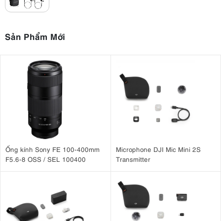
Tính năng khử ồn thông minh
Thời lượng pin tốt, đủ dùng cả ngày chụp ảnh
Khả năng tương thích cao
Sản Phẩm Mới
3.2. Nhược điểm:
Không có màn hình hiển thị trên bộ thu/phát
Khoảng cách truyền tải bị hạn chế bởi môi trường
Không có hộp sạc đi kèm
4. Đánh giá toàn diện về Saramonic Blink
500 T4
4.1. Hỗ trợ 4 kênh ghi âm cùng lúc
Ống kính Sony FE 100-400mm
Microphone DJI Mic Mini 2S
microphone Saramonic
khả năng
Ưu điểm chính của
Blink 500 T4 là
F5.6-8 OSS / SEL 100400
Transmitter
ghi âm đồng thời tối đa bốn nguồn âm thanh
. Tính năng này đặc
biệt hữu ích khi phỏng vấn nhiều người, tạo podcast với nhiều người
nói hoặc ghi âm các cảnh có nhiều nhân vật thoại.
Hệ thống hỗ trợ đầu ra mono, stereo và bốn kênh, mang lại sự linh
hoạt hơn trong việc chỉnh sửa âm thanh hậu kỳ. Tính năng này cho
phép bạn điều chỉnh mức âm lượng của từng người nói một cách chi