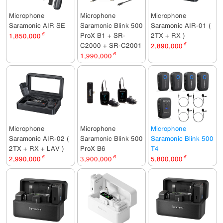
Microphone
Microphone
Microphone
Saramonic AIR SE
Saramonic Blink 500
Saramonic AIR-01 (
ProX B1 + SR-
2TX + RX )
1,850,000
đ
C2000 + SR-C2001
2,890,000
đ
1,990,000
đ
Microphone
Microphone
Microphone
Saramonic AIR-02 (
Saramonic Blink 500
Saramonic Blink 500
2TX + RX + LAV )
ProX B6
T4
2,990,000
đ
3,900,000
đ
5,800,000
đ