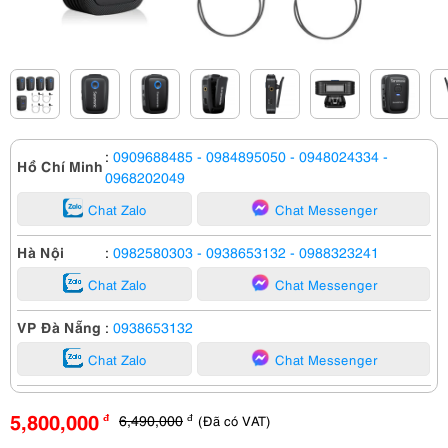
:
0909688485
- 0984895050
- 0948024334
-
Hồ Chí Minh
0968202049
Chat Zalo
Chat Messenger
Hà Nội
:
0982580303
- 0938653132
- 0988323241
Chat Zalo
Chat Messenger
VP Đà Nẵng
:
0938653132
Chat Zalo
Chat Messenger
5,800,000
6,490,000
(Đã có VAT)
đ
đ