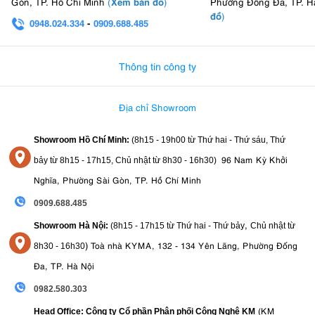
Xem bản đồ
Gòn, TP. Hồ Chí Minh
(
)
Phường Đống Đa, TP. H
tình trạng hết pin gây gián đoạn sản xuất trong những khoảnh khắc
đồ
)
quan trọng như lễ cưới, bài phát biểu khai mạc hội nghị hoặc các
0948.024.334
-
0909.688.485
cuộc phỏng vấn phim tài liệu không thể lặp lại. Thời lượng pin kéo dài
0982.580.303
-
0938
cũng giảm số lượng pin dự phòng cần thiết cho công việc ngoài trời,
đơn giản hóa việc quản lý thiết bị trong các buổi quay phim phức tạp
Thông tin công ty
với nhiều người tham gia.
Địa chỉ Showroom
Showroom Hồ Chí Minh:
(8h15 - 19h00 từ
Thứ hai - Thứ sáu, Thứ
96 Nam Kỳ Khởi
bảy từ
8h15 - 17h15,
Chủ nhật từ 8
h30 - 16h30
)
Nghĩa, Phường Sài Gòn, TP. Hồ Chí Minh
0909.688.485
,
Showroom Hà Nội:
(8h15 - 17h15 từ Thứ hai - Thứ bảy
Chủ nhật từ
)
Toà nhà KYMA, 132 - 134 Yên Lãng, Phường Đống
8
h30 - 16h30
Đa, TP. Hà Nội
0982.580.303
(KM
Head Office: Công ty Cổ phần Phân phối Công Nghệ KM