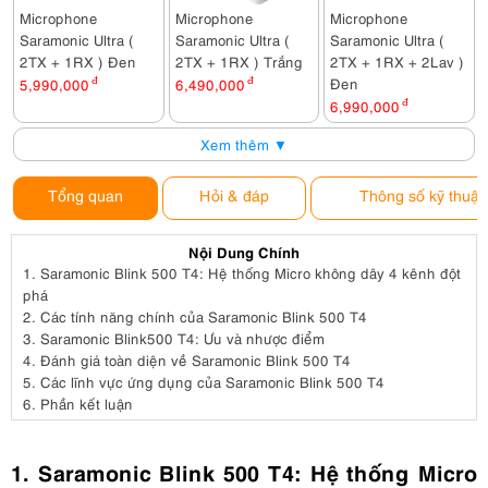
Microphone
Microphone
Microphone
Saramonic Ultra (
Saramonic Ultra (
Saramonic Ultra (
2TX + 1RX ) Đen
2TX + 1RX ) Trắng
2TX + 1RX + 2Lav )
Đen
5,990,000
đ
6,490,000
đ
6,990,000
đ
Xem thêm ▼
Tổng quan
Hỏi & đáp
Thông số kỹ thuật
Nội Dung Chính
1.
Saramonic Blink 500 T4: Hệ thống Micro không dây 4 kênh đột
phá
2.
Các tính năng chính của Saramonic Blink 500 T4
3.
Saramonic Blink500 T4: Ưu và nhược điểm
4.
Đánh giá toàn diện về Saramonic Blink 500 T4
5.
Các lĩnh vực ứng dụng của Saramonic Blink 500 T4
6.
Phần kết luận
1. Saramonic Blink 500 T4: Hệ thống Micro