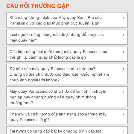
CÂU HỎI THƯỜNG GẶP
nghệ quay phim mới mẻ để tạo ra những thước phim tốt nhất. Chất
lượng hình ảnh của dòng máy này được nhiều người đánh giá cao.
Hình ảnh và màu sắc của đoạn phim thể hiện rất chi tiết, sắc nét và
Khả năng tương thích của Máy quay Semi Pro của
rõ ràng. Mọi màu sắc được cân bằng tự động giúp cho thước phim
Panasonic với các giao thức phát trực tuyến là gì?
được đẹp và rõ ràng hơn.
Loại nguồn năng lượng nào được dùng để chạy các
Chức năng chống rung của Panasonic thì khỏi phải bàn đến. Đa
máy quay này?
phần máy quay Panasonic đều được trang bị hệ thống chống rung
quang học khá tiên tiến. Điều này góp phần mang tới những thước
Các tính năng mới nhất trong máy quay Panasonic có
phim uyển chuyển, mượt mà, và ổn định. Công nghệ lấy nét tự động
thể ghi lại cảnh quay chất lượng cao là gì?
thông minh, cung cấp tốc độ lấy nét, hiệu suất theo dõi và độ ổn định
hình ảnh hàng đầu trong ngành.
Độ bền của máy quay Panasonic như thế nào?
Máy quay Panasonic có khả năng bắt hình ảnh thực tế nhanh, ghi lại
Chúng có thể chịu được các điều kiện khắc nghiệt khi
âm thanh sống động.
Máy quay
có thể ghi lại dữ liệu đồng thời trên
chụp ảnh ngoài trời không?
hai thẻ nhớ, khi thẻ nhớ đầu tiên đạt mức tối đa thì máy sẽ tự động
chuyển tiếp sang thẻ nhớ thứ hai. Ngoài ra, máy quay phim
Máy quay Panasonic có phù hợp để làm phim chuyên
Panasonic có dung lượng pin khá cao và tiêu năng lượng ít, hầu như
nghiệp hay chúng hướng đến quay phim thông
máy có thể làm việc liên tục gần như cả ngày.
thường hơn?
Đến từ một thương hiệu top đầu về chất lượng, máy quay Panasonic
Phạm vi và chất lượng của tính năng zoom trong máy
sẽ mang đến cho người dùng một trải nghiệm tuyệt vời. Hiện tại
quay Panasonic là gì?
những sản phẩm máy quay Panasonic hot nhất đều đang có sẵn tại
cửa hàng Kyma.vn. Quý khách hàng quan tâm có thể liên hệ với
Tại Kyma có cung cấp bất kỳ chương trình đào tạo
chúng mình để được tư vấn và mua hàng với giá ưu đãi nhất nhé!