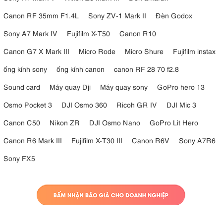
Canon RF 35mm F1.4L
Sony ZV-1 Mark II
Đèn Godox
Sony A7 Mark IV
Fujifilm X-T50
Canon R10
Canon G7 X Mark III
Micro Rode
Micro Shure
Fujifilm instax
ống kính sony
ống kính canon
canon RF 28 70 f2.8
Sound card
Máy quay Dji
Máy quay sony
GoPro hero 13
Osmo Pocket 3
DJI Osmo 360
Ricoh GR IV
DJI Mic 3
Canon C50
Nikon ZR
DJI Osmo Nano
GoPro Lit Hero
Canon R6 Mark III
Fujifilm X-T30 III
Canon R6V
Sony A7R6
Sony FX5