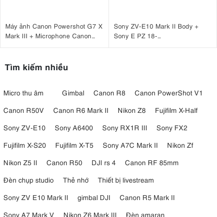
Máy ảnh Canon Powershot G7 X
Sony ZV-E10 Mark II Body +
Mark III + Microphone Canon
Sony E PZ 18-
DM-E100 + Báng tay cầm Canon
105mm F4 G OSS
HG-100TBR
Tìm kiếm nhiều
Micro thu âm
Gimbal
Canon R8
Canon PowerShot V1
Canon R50V
Canon R6 Mark II
Nikon Z8
Fujifilm X-Half
Sony ZV-E10
Sony A6400
Sony RX1R III
Sony FX2
Fujifilm X-S20
Fujifilm X-T5
Sony A7C Mark II
Nikon Zf
Nikon Z5 II
Canon R50
DJI rs 4
Canon RF 85mm
Đèn chụp studio
Thẻ nhớ
Thiết bị livestream
Sony ZV E10 Mark II
gimbal DJI
Canon R5 Mark II
Sony A7 Mark V
Nikon Z6 Mark III
Đèn amaran