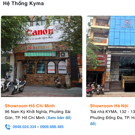
Hệ Thống Kyma
Showroom Hồ Chí Minh
Showroom Hà Nội
96 Nam Kỳ Khởi Nghĩa, Phường Sài
Toà nhà KYMA, 132 - 1
Xem bản đồ
Gòn, TP. Hồ Chí Minh
(
)
Phường Đống Đa, TP. H
đồ
)
0948.024.334
-
0909.688.485
0982.580.303
-
0938