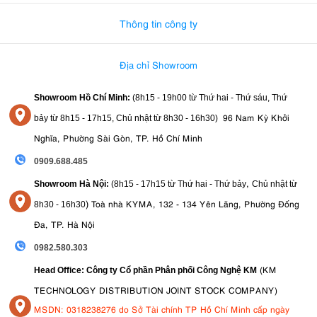
Thông tin công ty
Địa chỉ Showroom
Showroom Hồ Chí Minh:
(8h15 - 19h00 từ
Thứ hai - Thứ sáu, Thứ
96 Nam Kỳ Khởi
bảy từ
8h15 - 17h15,
Chủ nhật từ 8
h30 - 16h30
)
Nghĩa, Phường Sài Gòn, TP. Hồ Chí Minh
0909.688.485
,
Showroom Hà Nội:
(8h15 - 17h15 từ Thứ hai - Thứ bảy
Chủ nhật từ
)
Toà nhà KYMA, 132 - 134 Yên Lãng, Phường Đống
8
h30 - 16h30
Đa, TP. Hà Nội
0982.580.303
(KM
Head Office: Công ty Cổ phần Phân phối Công Nghệ KM
TECHNOLOGY DISTRIBUTION JOINT STOCK COMPANY)
MSDN: 0318238276 do Sở Tài chính TP Hồ Chí Minh cấp ngày