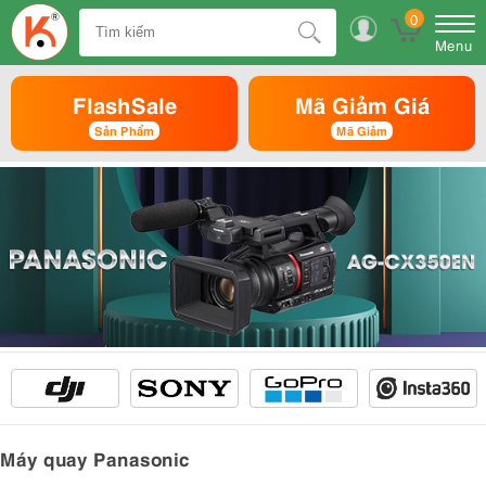
0
Menu
FlashSale
Mã Giảm Giá
Sản Phẩm
Mã Giảm
Máy quay Panasonic