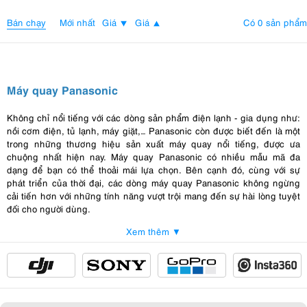
Bán chạy
Có 0 sản phẩm
Mới nhất
Giá
Giá
Máy quay Panasonic
Không chỉ nổi tiếng với các dòng sản phẩm điện lạnh - gia dụng như:
nồi cơm điện, tủ lạnh, máy giặt,… Panasonic còn được biết đến là một
trong những thương hiệu sản xuất máy quay nổi tiếng, được ưa
chuộng nhất hiện nay. Máy quay Panasonic có nhiều mẫu mã đa
dạng để bạn có thể thoải mái lựa chọn. Bên cạnh đó, cùng với sự
phát triển của thời đại, các dòng máy quay Panasonic không ngừng
cải tiến hơn với những tính năng vượt trội mang đến sự hài lòng tuyệt
đối cho người dùng.
Xem thêm ▼
Ưu điểm của máy quay Panasonic
Tương tự như
máy quay Blackmagic
, máy quay của Panasonic chủ
yếu là dòng sản phẩm chuyên nghiệp được sử dụng trong lĩnh vực
sản xuất phim chuyên nghiệp, quảng cáo truyền thông…. Mỗi một sản
phẩm máy quay Panasonic ra mắt đều được ứng dụng những công