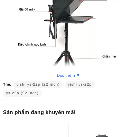
Đọc thêm ▼
Thẻ:
yishi ys-22p (22 inch)
yishi ys-22p
ys-22p (22 inch)
Sản phẩm đang khuyến mãi
1. 1 Màn hình 22 inch – Hiển thị rõ ràng, dễ nhìn