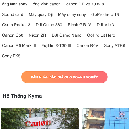
ống kính sony
ống kính canon
canon RF 28 70 f2.8
Sound card
Máy quay Dji
Máy quay sony
GoPro hero 13
Osmo Pocket 3
DJI Osmo 360
Ricoh GR IV
DJI Mic 3
Canon C50
Nikon ZR
DJI Osmo Nano
GoPro Lit Hero
Canon R6 Mark III
Fujifilm X-T30 III
Canon R6V
Sony A7R6
Sony FX5
Hệ Thống Kyma