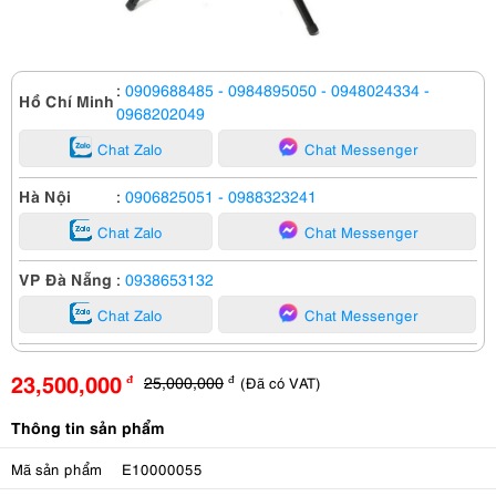
:
0909688485
- 0984895050
- 0948024334
-
Hồ Chí Minh
0968202049
Chat Zalo
Chat Messenger
Hà Nội
:
0906825051
- 0988323241
Chat Zalo
Chat Messenger
VP Đà Nẵng
:
0938653132
Chat Zalo
Chat Messenger
23,500,000
25,000,000
(Đã có VAT)
đ
đ
Thông tin sản phẩm
Mã sản phẩm
E10000055