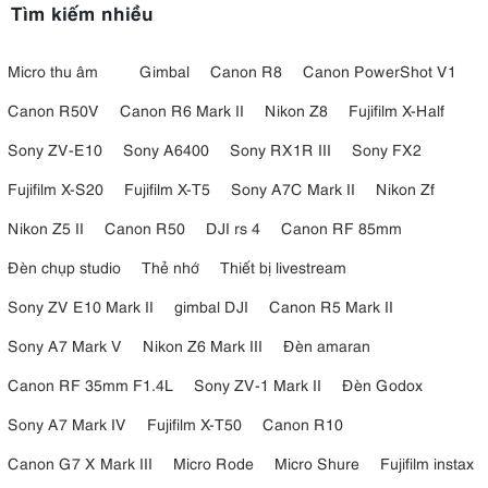
Tìm kiếm nhiều
Micro thu âm
Gimbal
Canon R8
Canon PowerShot V1
Canon R50V
Canon R6 Mark II
Nikon Z8
Fujifilm X-Half
Sony ZV-E10
Sony A6400
Sony RX1R III
Sony FX2
Fujifilm X-S20
Fujifilm X-T5
Sony A7C Mark II
Nikon Zf
Nikon Z5 II
Canon R50
DJI rs 4
Canon RF 85mm
Đèn chụp studio
Thẻ nhớ
Thiết bị livestream
Sony ZV E10 Mark II
gimbal DJI
Canon R5 Mark II
Sony A7 Mark V
Nikon Z6 Mark III
Đèn amaran
Canon RF 35mm F1.4L
Sony ZV-1 Mark II
Đèn Godox
Sony A7 Mark IV
Fujifilm X-T50
Canon R10
Canon G7 X Mark III
Micro Rode
Micro Shure
Fujifilm instax