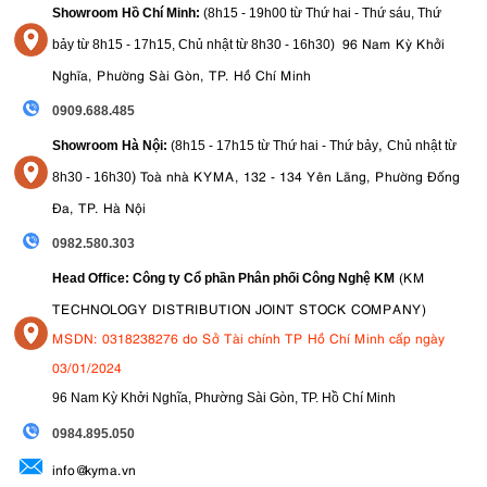
Showroom Hồ Chí Minh:
(8h15 - 19h00 từ
Thứ hai - Thứ sáu, Thứ
96 Nam Kỳ Khởi
bảy từ
8h15 - 17h15,
Chủ nhật từ 8
h30 - 16h30
)
Nghĩa, Phường Sài Gòn, TP. Hồ Chí Minh
0909.688.485
,
Showroom Hà Nội:
(8h15 - 17h15 từ Thứ hai - Thứ bảy
Chủ nhật từ
)
Toà nhà KYMA, 132 - 134 Yên Lãng, Phường Đống
8
h30 - 16h30
Đa, TP. Hà Nội
0982.580.303
(KM
Head Office: Công ty Cổ phần Phân phối Công Nghệ KM
TECHNOLOGY DISTRIBUTION JOINT STOCK COMPANY)
MSDN: 0318238276 do Sở Tài chính TP Hồ Chí Minh cấp ngày
03/01/2024
96 Nam Kỳ Khởi Nghĩa, Phường Sài Gòn, TP. Hồ Chí Minh
09
84.895.050
info@kyma.vn