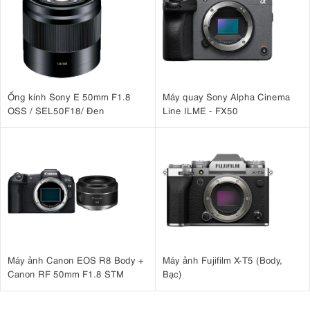
1 chân máy
1 USB phần mềm máy nhắc chữ.
1 Dây kết nối HDMI 5m
Sản phẩm tặng kèm:
1 thùng đựng di động chống sốc
Ống kính Sony E 50mm F1.8
Máy quay Sony Alpha Cinema
OSS / SEL50F18/ Đen
Line ILME - FX50
Máy ảnh Canon EOS R8 Body +
Máy ảnh Fujifilm X-T5 (Body,
Canon RF 50mm F1.8 STM
Bạc)