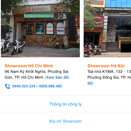
Showroom Hồ Chí Minh
Showroom Hà Nội
96 Nam Kỳ Khởi Nghĩa, Phường Sài
Toà nhà KYMA, 132 - 1
Xem bản đồ
Gòn, TP. Hồ Chí Minh
(
)
Phường Đống Đa, TP. H
đồ
)
0948.024.334
-
0909.688.485
0982.580.303
-
0938
Thông tin công ty
Địa chỉ Showroom