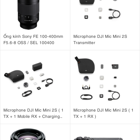
Ống kính Sony FE 100-400mm
Microphone DJI Mic Mini 2S
F5.6-8 OSS / SEL 100400
Transmitter
3. Bộ sản phẩm bao gồm
Microphone DJI Mic Mini 2S ( 1
Microphone DJI Mic Mini 2S ( 1
1 máy nhắc chữ YiShi YS-22P
TX + 1 Mobile RX + Charging
TX + 1 RX )
1 màn hình nhắc lời 22 inch
Case )
1 kính phản chiếu
1 khung vải đen
1 bộ giá đỡ