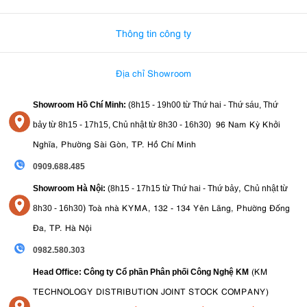
0982.580.303
-
0938
Thông tin công ty
Địa chỉ Showroom
Showroom Hồ Chí Minh:
(8h15 - 19h00 từ
Thứ hai - Thứ sáu, Thứ
96 Nam Kỳ Khởi
bảy từ
8h15 - 17h15,
Chủ nhật từ 8
h30 - 16h30
)
Nghĩa, Phường Sài Gòn, TP. Hồ Chí Minh
0909.688.485
,
Showroom Hà Nội:
(8h15 - 17h15 từ Thứ hai - Thứ bảy
Chủ nhật từ
)
Toà nhà KYMA, 132 - 134 Yên Lãng, Phường Đống
8
h30 - 16h30
Đa, TP. Hà Nội
0982.580.303
(KM
Head Office: Công ty Cổ phần Phân phối Công Nghệ KM
TECHNOLOGY DISTRIBUTION JOINT STOCK COMPANY)