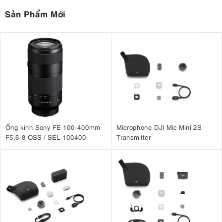
1.4 Điều khiển từ xa tiện lợi
Sản Phẩm Mới
Cho phép bạn điều chỉnh tốc độ chạy chữ, tạm dừng hoặc tua lại
mà không cần chạm vào thiết bị.
1.5 Thiết kế gọn nhẹ, lắp ráp dễ dàng
Với thiết kế module tháo rời, bạn có thể dễ dàng mang theo và lắp
đặt trong vòng vài phút mà không cần dụng cụ chuyên dụng.
2. Thông số kỹ thuật
Ống kính Sony FE 100-400mm
Microphone DJI Mic Mini 2S
Kích thước màn hình: 12 inch
F5.6-8 OSS / SEL 100400
Transmitter
Kính phản chiếu: Beam Splitter 70/30
Điện thoại, máy tính bảng tương thích: Dưới 12 inch
Kích thước : 36,1 x 27 x 26 cm
Trọng lượng: 1.6kg