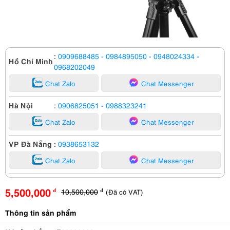
:
0909688485
- 0984895050
- 0948024334
-
Hồ Chí Minh
0968202049
Chat Zalo
Chat Messenger
Hà Nội
:
0906825051
- 0988323241
Chat Zalo
Chat Messenger
VP Đà Nẵng
:
0938653132
Chat Zalo
Chat Messenger
5,500,000
10,500,000
(Đã có VAT)
đ
đ
Thông tin sản phẩm