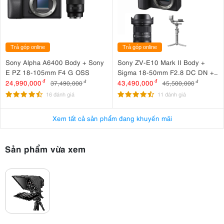
Trả góp online
Trả góp online
Sony Alpha A6400 Body + Sony
Sony ZV-E10 Mark II Body +
E PZ 18-105mm F4 G OSS
Sigma 18-50mm F2.8 DC DN +
DJI RS 4 Mini
24,990,000
đ
43,490,000
đ
37,490,000
đ
45,500,000
đ
16 đánh giá
11 đánh giá
Xem tất cả sản phẩm đang khuyến mãi
Sản phẩm vừa xem