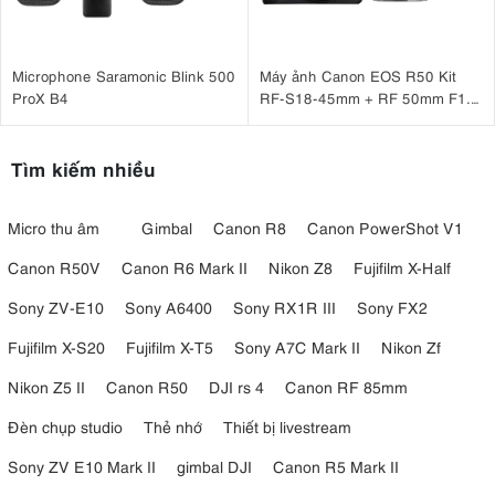
Microphone Saramonic Blink 500
Máy ảnh Canon EOS R50 Kit
ProX B4
RF-S18-45mm + RF 50mm F1.8
STM
Tìm kiếm nhiều
Micro thu âm
Gimbal
Canon R8
Canon PowerShot V1
Canon R50V
Canon R6 Mark II
Nikon Z8
Fujifilm X-Half
Sony ZV-E10
Sony A6400
Sony RX1R III
Sony FX2
Fujifilm X-S20
Fujifilm X-T5
Sony A7C Mark II
Nikon Zf
Nikon Z5 II
Canon R50
DJI rs 4
Canon RF 85mm
Đèn chụp studio
Thẻ nhớ
Thiết bị livestream
Sony ZV E10 Mark II
gimbal DJI
Canon R5 Mark II