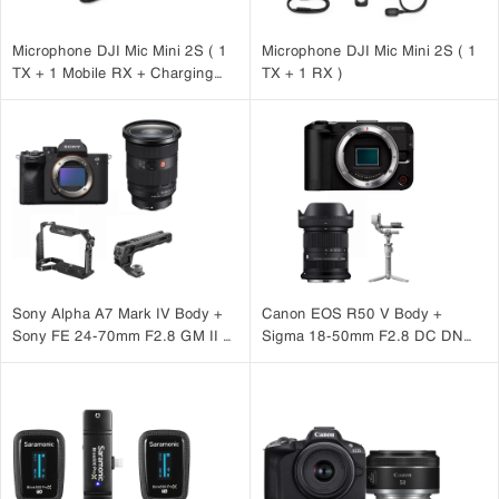
Microphone DJI Mic Mini 2S ( 1
Microphone DJI Mic Mini 2S ( 1
TX + 1 Mobile RX + Charging
TX + 1 RX )
Case )
Sony Alpha A7 Mark IV Body +
Canon EOS R50 V Body +
Sony FE 24-70mm F2.8 GM II +
Sigma 18-50mm F2.8 DC DN
SmallRig Cage 3667B +
(C) + DJI RS 4 Mini
SmallRig ARRI Locating Top
Handle 3765