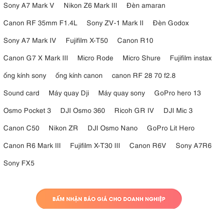
Sony A7 Mark V
Nikon Z6 Mark III
Đèn amaran
Canon RF 35mm F1.4L
Sony ZV-1 Mark II
Đèn Godox
Sony A7 Mark IV
Fujifilm X-T50
Canon R10
Canon G7 X Mark III
Micro Rode
Micro Shure
Fujifilm instax
ống kính sony
ống kính canon
canon RF 28 70 f2.8
Sound card
Máy quay Dji
Máy quay sony
GoPro hero 13
Osmo Pocket 3
DJI Osmo 360
Ricoh GR IV
DJI Mic 3
Canon C50
Nikon ZR
DJI Osmo Nano
GoPro Lit Hero
Canon R6 Mark III
Fujifilm X-T30 III
Canon R6V
Sony A7R6
Sony FX5