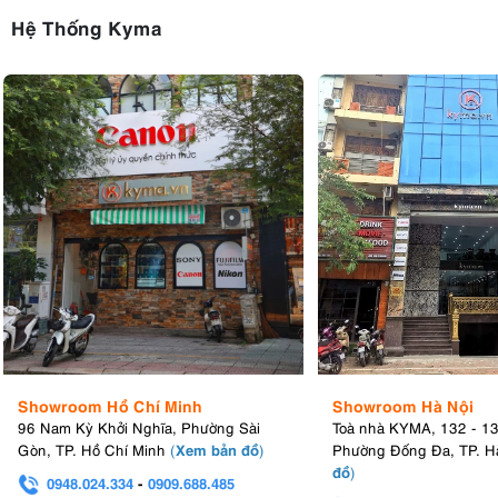
Hệ Thống Kyma
Showroom Hồ Chí Minh
Showroom Hà Nội
96 Nam Kỳ Khởi Nghĩa, Phường Sài
Toà nhà KYMA, 132 - 1
Xem bản đồ
Gòn, TP. Hồ Chí Minh
(
)
Phường Đống Đa, TP. H
đồ
)
0948.024.334
-
0909.688.485