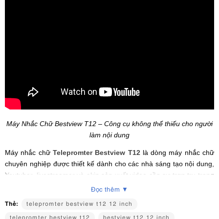
Máy Nhắc Chữ Bestview T12 – Công cụ không thể thiếu cho người
làm nội dung
Máy nhắc chữ
Telepromter Bestview T12
là dòng máy nhắc chữ
chuyên nghiệp được thiết kế dành cho các nhà sáng tạo nội dung,
Youtuber, livestreamer và ekip sản xuất video cần sự trơn tru trong
quá trình ghi hình. Với kích thước màn hình 12 inch lớn, sản phẩm
Đọc thêm ▼
mang lại khả năng hiển thị chữ rõ nét, dễ đọc, giúp MC tự tin nói
Thẻ:
telepromter bestview t12 12 inch
trước ống kính mà không cần phải ghi nhớ toàn bộ nội dung.
telepromter bestview t12
bestview t12 12 inch