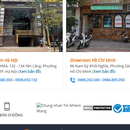
m Hà Nội
Showroom Hồ Chí Minh
YMA, 132 - 134 Yên Lãng, Phường
96 Nam Kỳ Khởi Nghĩa, Phường Sài
TP. Hà Nội
(
Xem bản đồ
)
Hồ Chí Minh
(
Xem bản đồ
)
580.303
-
0938.653.132
0968.202.049
-
0984.895.050
BẢN DI ĐỘNG