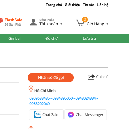
Trang chủ
Giới thiệu
Tin tức
Liên hệ
0
FlashSale
Đăng nhập
Tài khoản
Giỏ Hàng
26 Sản Phẩm
Gimbal
Đồ chơi
Lưu trữ
Chia sẻ
Nhấn số để gọi
Hồ Chí Minh
0909688485
-
0984895050
-
0948024334
-
0968202049
Chat Zalo
Chat Messenger