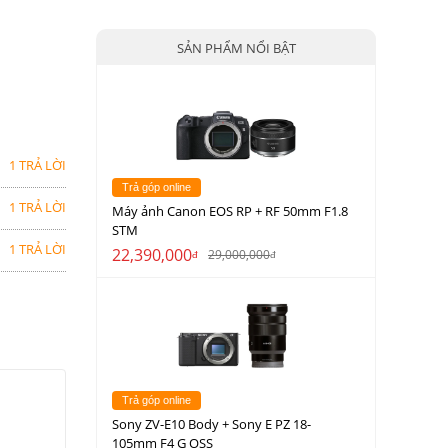
SẢN PHẨM NỔI BẬT
1 TRẢ LỜI
Trả góp online
1 TRẢ LỜI
Máy ảnh Canon EOS RP + RF 50mm F1.8
STM
1 TRẢ LỜI
22,390,000
29,000,000
đ
đ
Trả góp online
Sony ZV-E10 Body + Sony E PZ 18-
105mm F4 G OSS