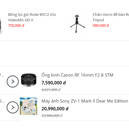
Bông lọc gió Rode WS12 cho
Chân micro để bàn R
VideoMic GO II
Tripod
750,000
990,000
đ
đ
Sony ZV-E10 Kit + Báng tay cầm Sony GP-VPT2BT Đen
Ống kính Canon RF 16mm F2.8 STM
7,590,000
đ
8,621,000
đ
Máy ảnh Fujifilm X-T50 Kit XC15-45mm F3.5-5.6 OIS PZ Bạc
20,990,000
đ
23,980,000
đ