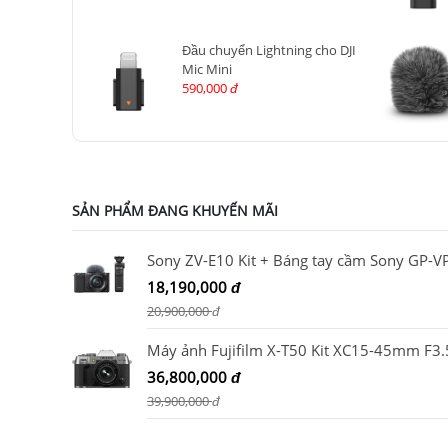
Đầu chuyển Lightning cho DJI
Mic Mini
590,000
đ
SẢN PHẨM ĐANG KHUYẾN MÃI
18,190,000
đ
20,900,000
đ
36,800,000
đ
39,900,000
đ