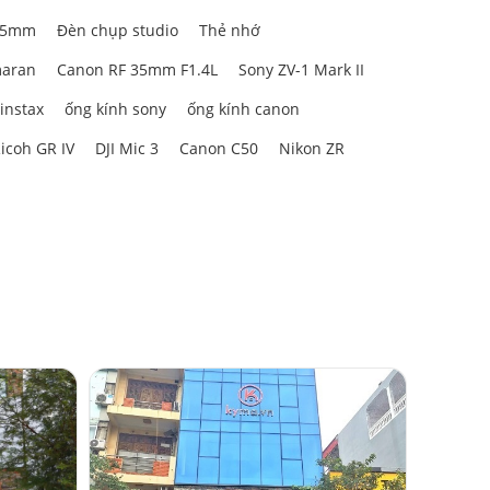
85mm
Đèn chụp studio
Thẻ nhớ
aran
Canon RF 35mm F1.4L
Sony ZV-1 Mark II
 instax
ống kính sony
ống kính canon
icoh GR IV
DJI Mic 3
Canon C50
Nikon ZR