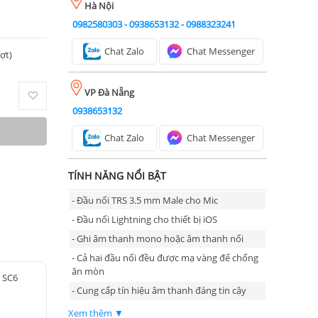
Hà Nội
0982580303
-
0938653132
-
0988323241
Chat Zalo
Chat Messenger
ượt)
VP Đà Nẵng
0938653132
Chat Zalo
Chat Messenger
TÍNH NĂNG NỔI BẬT
- Đầu nối TRS 3.5 mm Male cho Mic
- Đầu nối Lightning cho thiết bị iOS
- Ghi âm thanh mono hoặc âm thanh nổi
- Cả hai đầu nối đều được mạ vàng để chống
ăn mòn
 SC6
- Cung cấp tín hiệu âm thanh đáng tin cậy
Xem thêm ▼