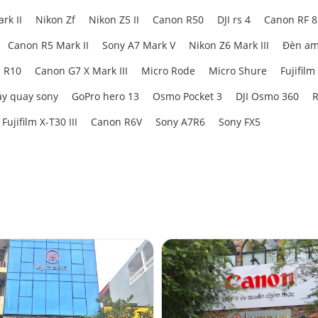
rk II
Nikon Zf
Nikon Z5 II
Canon R50
DJI rs 4
Canon RF 
Canon R5 Mark II
Sony A7 Mark V
Nikon Z6 Mark III
Đèn am
 R10
Canon G7 X Mark III
Micro Rode
Micro Shure
Fujifilm
y quay sony
GoPro hero 13
Osmo Pocket 3
DJI Osmo 360
R
Fujifilm X-T30 III
Canon R6V
Sony A7R6
Sony FX5