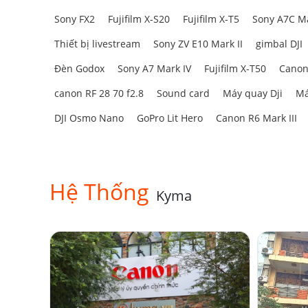
Sony FX2
Fujifilm X-S20
Fujifilm X-T5
Sony A7C Ma
Thiết bị livestream
Sony ZV E10 Mark II
gimbal DJI
Đèn Godox
Sony A7 Mark IV
Fujifilm X-T50
Canon
canon RF 28 70 f2.8
Sound card
Máy quay Dji
Má
DJI Osmo Nano
GoPro Lit Hero
Canon R6 Mark III
Hệ Thống
Kyma