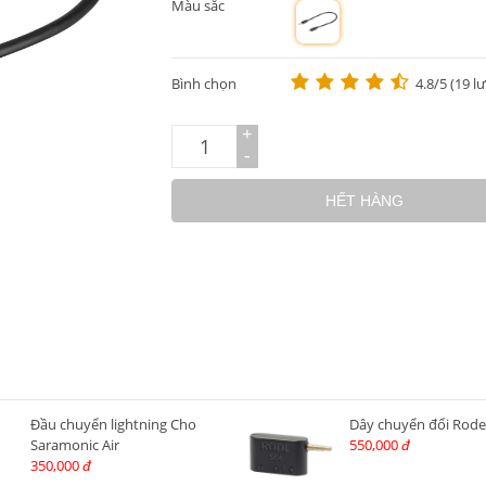
Màu sắc
m
Bình chọn
4.8/5 (19 l
+
-
HẾT HÀNG
Đầu chuyển lightning Cho
Dây chuyển đổi Rode
Saramonic Air
550,000
đ
350,000
đ