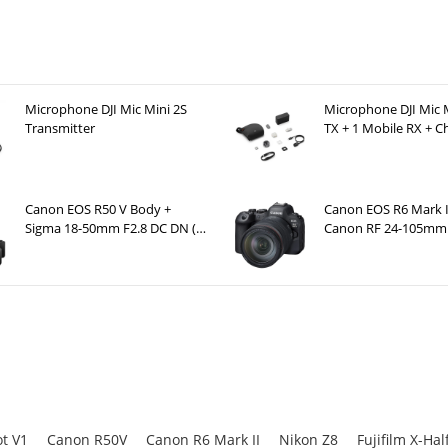
Microphone DJI Mic Mini 2S
Microphone DJI Mic M
Transmitter
TX + 1 Mobile RX + C
Case )
Canon EOS R50 V Body +
Canon EOS R6 Mark I
Sigma 18-50mm F2.8 DC DN (C)
Canon RF 24-105mm 
+ Rode Wireless Go III
USM
t V1
Canon R50V
Canon R6 Mark II
Nikon Z8
Fujifilm X-Hal