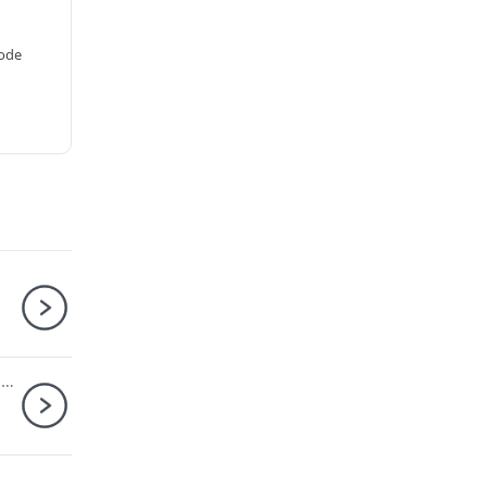
ode
Máy ảnh Sony ZV-1 Mark II Dear Me Edition Trắng