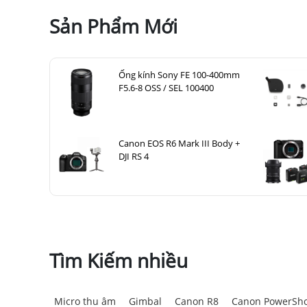
Sản Phẩm Mới
Ống kính Sony FE 100-400mm
F5.6-8 OSS / SEL 100400
Canon EOS R6 Mark III Body +
DJI RS 4
Tìm Kiếm nhiều
Micro thu âm
Gimbal
Canon R8
Canon PowerSho