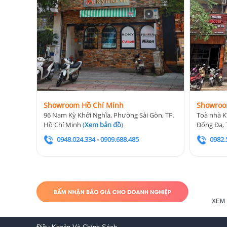
Showroom Hồ Chí Minh
Showroo
96 Nam Kỳ Khởi Nghĩa, Phường Sài Gòn, TP.
Toà nhà K
Hồ Chí Minh
(
Xem bản đồ
)
Đống Đa, 
0948.024.334
-
0909.688.485
0982.
XEM 