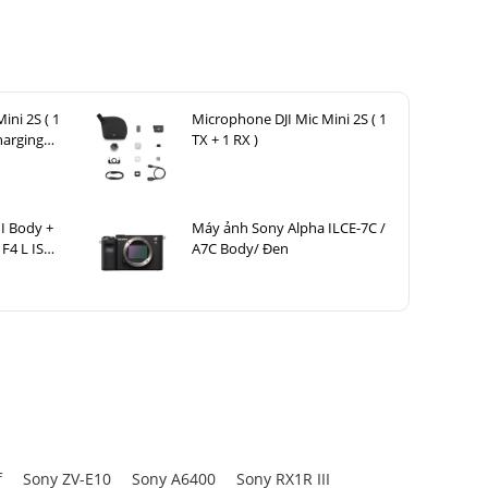
ini 2S ( 1
Microphone DJI Mic Mini 2S ( 1
harging
TX + 1 RX )
I Body +
Máy ảnh Sony Alpha ILCE-7C /
F4 L IS
A7C Body/ Đen
f
Sony ZV-E10
Sony A6400
Sony RX1R III