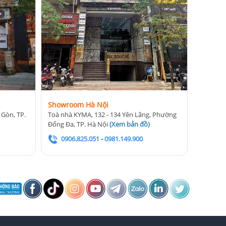
Showroom Hà Nội
 Gòn, TP.
Toà nhà KYMA, 132 - 134 Yên Lãng, Phường
Đống Đa, TP. Hà Nội
(
Xem bản đồ
)
0906.825.051
-
0981.149.900