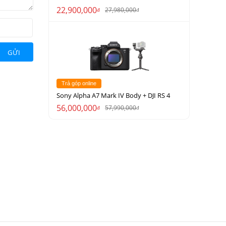
22,900,000
27,980,000
đ
đ
GỬI
Trả góp online
Sony Alpha A7 Mark IV Body + DJI RS 4
56,000,000
57,990,000
đ
đ