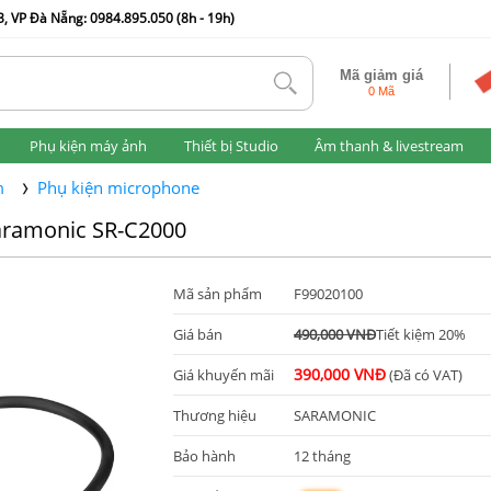
, VP Đà Nẵng: 0984.895.050 (8h - 19h)
Mã giảm giá
tlk
0 Mã
Phụ kiện máy ảnh
Thiết bị Studio
Âm thanh & livestream
m
Phụ kiện microphone
aramonic SR-C2000
Mã sản phẩm
F99020100
Giá bán
490,000 VNĐ
Tiết kiệm 20%
390,000 VNĐ
Giá khuyến mãi
(Đã có VAT)
Thương hiệu
SARAMONIC
Bảo hành
12 tháng