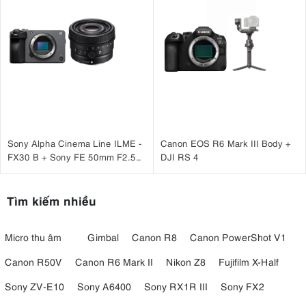
Sony Alpha Cinema Line ILME -
Canon EOS R6 Mark III Body +
FX30 B + Sony FE 50mm F2.5
DJI RS 4
G
Tìm kiếm nhiều
Micro thu âm
Gimbal
Canon R8
Canon PowerShot V1
Canon R50V
Canon R6 Mark II
Nikon Z8
Fujifilm X-Half
Sony ZV-E10
Sony A6400
Sony RX1R III
Sony FX2