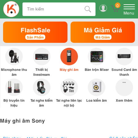
0
Menu
FlashSale
Mã Giảm Giá
Sản Phẩm
Mã Giảm
Microphone thu
Thiết bị
Máy ghi âm
Bàn trộn Mixer
Sound Card âm
âm
livestream
thanh
Bộ truyền tín
Tai nghe kiểm
Tai nghe liên lạc
Loa kiểm âm
Xem thêm
hiệu
âm
nội bộ
Máy ghi âm Sony