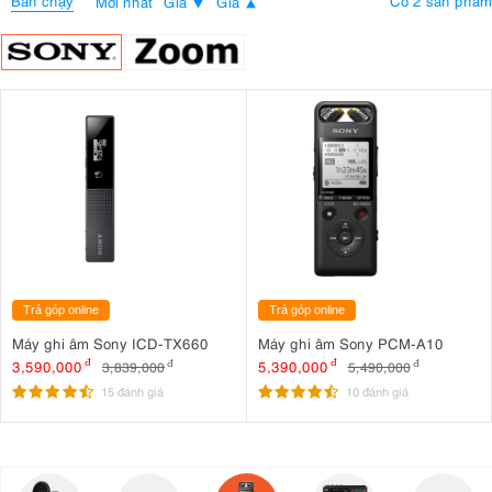
Bán chạy
Có 2 sản phẩm
Mới nhất
Giá
Giá
Trả góp online
Trả góp online
Máy ghi âm Sony ICD-TX660
Máy ghi âm Sony PCM-A10
3,590,000
đ
5,390,000
đ
3,839,000
đ
5,490,000
đ
15 đánh giá
10 đánh giá