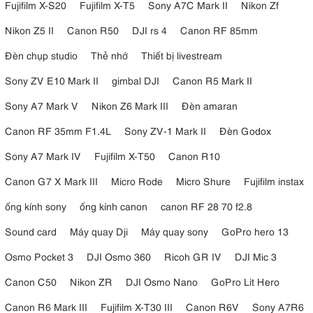
Fujifilm X-S20
Fujifilm X-T5
Sony A7C Mark II
Nikon Zf
Nikon Z5 II
Canon R50
DJI rs 4
Canon RF 85mm
Đèn chụp studio
Thẻ nhớ
Thiết bị livestream
Sony ZV E10 Mark II
gimbal DJI
Canon R5 Mark II
Sony A7 Mark V
Nikon Z6 Mark III
Đèn amaran
Canon RF 35mm F1.4L
Sony ZV-1 Mark II
Đèn Godox
Sony A7 Mark IV
Fujifilm X-T50
Canon R10
Canon G7 X Mark III
Micro Rode
Micro Shure
Fujifilm instax
ống kính sony
ống kính canon
canon RF 28 70 f2.8
Sound card
Máy quay Dji
Máy quay sony
GoPro hero 13
Osmo Pocket 3
DJI Osmo 360
Ricoh GR IV
DJI Mic 3
Canon C50
Nikon ZR
DJI Osmo Nano
GoPro Lit Hero
Canon R6 Mark III
Fujifilm X-T30 III
Canon R6V
Sony A7R6