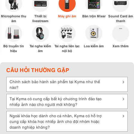
Microphone thu
Thiết bị
Máy ghi âm
Bàn trộn Mixer
Sound Card âm
âm
livestream
thanh
Bộ truyền tín
Tai nghe kiểm
Tai nghe liên lạc
Loa kiểm âm
Xem thêm
hiệu
âm
nội bộ
CÂU HỎI THƯỜNG GẶP
Chính sách bảo hành sản phẩm tại Kyma như thế
nào?
Tại Kyma có cung cấp bất kỳ chương trình đào tạo
nhiếp ảnh nào cho người mới không?
Ngoài khóa học dành cho cá nhân, Kyma có hỗ trợ
cung cấp khóa học nhiếp ảnh cho đội nhóm hoặc
doanh nghiệp không?