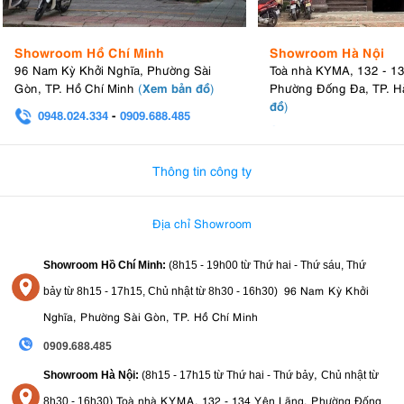
Showroom Hồ Chí Minh
Showroom Hà Nội
96 Nam Kỳ Khởi Nghĩa, Phường Sài
Toà nhà KYMA, 132 - 1
Xem bản đồ
Gòn, TP. Hồ Chí Minh
(
)
Phường Đống Đa, TP. H
đồ
)
0948.024.334
-
0909.688.485
0982.580.303
-
0938
Thông tin công ty
Địa chỉ Showroom
Showroom Hồ Chí Minh:
(8h15 - 19h00 từ
Thứ hai - Thứ sáu, Thứ
96 Nam Kỳ Khởi
bảy từ
8h15 - 17h15,
Chủ nhật từ 8
h30 - 16h30
)
Nghĩa, Phường Sài Gòn, TP. Hồ Chí Minh
0909.688.485
,
Showroom Hà Nội:
(8h15 - 17h15 từ Thứ hai - Thứ bảy
Chủ nhật từ
)
Toà nhà KYMA, 132 - 134 Yên Lãng, Phường Đống
8
h30 - 16h30