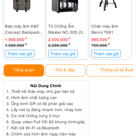
Balo máy ảnh K&F
Tủ Chống Ẩm
Chân máy ảnh
Concept Backpack
Nikatei NC-30S (30
Benro T691
KF13.087AV2
lít)
1,900,000
đ
2,500,000
đ
990,000
đ
1,500,000
đ
2,290,000
đ
750,000
đ
Thêm vào giỏ
Thêm vào giỏ
Thêm vào giỏ
Tổng quan
Hỏi & đáp
Thông số kỹ thuật
Nội Dung Chính
1.
Thiết kế thân máy nhỏ gọn tiện lợi
2.
Hình ảnh chất lượng cao
3.
Ống kính GR có độ phân giải cao
4.
Lấy nét tự động nhanh hơn, nhạy hơn
5.
Cơ chế chống rung 3 trục
6.
Quay video Full HD 60 khung hình/giây
7.
Kết nối Wi-Fi và Bluetooth
8.
Chỉnh sửa hình ảnh ngay trên máy