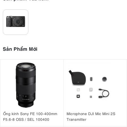
Trung tâm của máy ảnh Ricoh GR III là cảm biến APS-C CMOS
24.2MP. Ricoh đã bỏ qua bộ lọc khử răng cưa để tối đa hóa mức
độ chi tiết được chụp. Máy ảnh này cũng có bộ phận gia tốc, được
thiết kế để tối ưu hóa dữ liệu hình ảnh được cung cấp bởi cảm biến
hình ảnh. Và cung cấp độ nhạy sáng hàng đầu là ISO 102400 để
chụp ảnh có độ nhạy siêu cao.
Bộ xử lý hình ảnh trên mô hình này là GR ENGINE 6. Nó nâng cao
Sản Phẩm Mới
hiệu suất chất lượng hình ảnh cao thiết yếu của GR III để có mức
độ chi tiết thậm chí còn lớn hơn. Xử lý nhanh hơn giúp cảm biến
hình ảnh có số điểm ảnh cao và khả năng phân cấp đa cấp ở RAW
14-bit. Điều này cũng góp phần cải thiện khả năng phản hồi và
chức năng lấy nét tự động và quay phim.
3. Ống kính GR có độ phân giải cao
Máy ảnh Ricoh GR III
đã thiết kế lại ống kính của nó thành tiêu cự
28mm. Ống kính cũng đã trải qua một số thay đổi về thiết kế so với
Ống kính Sony FE 100-400mm
Microphone DJI Mic Mini 2S
Ricoh GR II. Ống kính mới sẽ có sáu thành phần trong bốn nhóm
F5.6-8 OSS / SEL 100400
Transmitter
thay vì bảy thành phần trong năm nhóm như Ricoh GR II. Khoảng