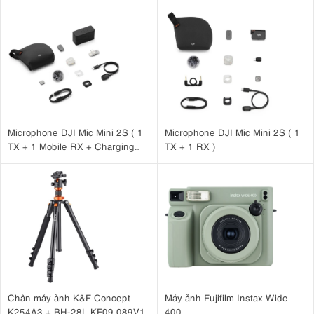
cách lấy nét tối thiểu của ống kính GR III đã giảm từ 10 cm xuống 6
cm ở chế độ macro. Dải khẩu độ từ F2.8 đến F16 trong ống kính
mới sẽ vẫn giống như phiên bản trước.
Microphone DJI Mic Mini 2S ( 1
Microphone DJI Mic Mini 2S ( 1
TX + 1 Mobile RX + Charging
TX + 1 RX )
Case )
Máy ảnh sử dụng ống kính tiêu cự 18.3mm tương đương 28mm
(FF)
Chân máy ảnh K&F Concept
Máy ảnh Fujifilm Instax Wide
K254A3 + BH-28L KF09.089V1
400