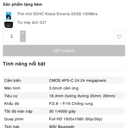
Sản phẩm tặng kèm
Thẻ nhớ SDHC Kioxia Exceria 32GB 100Mb/s
Túi máy ảnh 537
+
-
HẾT HÀNG
Tính năng nổi bật
Cảm biến
CMOS APS-C 24.24 megapixels
Màn hình
3.0inch cảm ứng
Tiêu cự
18.3mm (tương đương 35mm: 28mm)
Khẩu độ
F/2.8 – F/16 Chống rung
Tốc độ màn trập
30 1/4000 giây
Quay phim
Full HD 1920x1080 (60p/30p)
Tích hợp
Wifi/ Bluetooth