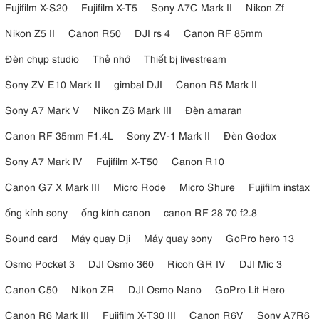
hiện tượng rung máy để thúc đẩy chụp ảnh cầm tay sắc nét hơn.
Fujifilm X-S20
Fujifilm X-T5
Sony A7C Mark II
Nikon Zf
Hệ thống giảm rung đã được tối ưu hóa để sử dụng với ống kính
Nikon Z5 II
Canon R50
DJI rs 4
Canon RF 85mm
tương đương 28mm tích hợp làm cho nó nhỏ hơn và hiệu quả
hơn.
Đèn chụp studio
Thẻ nhớ
Thiết bị livestream
Sony ZV E10 Mark II
gimbal DJI
Canon R5 Mark II
Sony A7 Mark V
Nikon Z6 Mark III
Đèn amaran
Canon RF 35mm F1.4L
Sony ZV-1 Mark II
Đèn Godox
Sony A7 Mark IV
Fujifilm X-T50
Canon R10
Canon G7 X Mark III
Micro Rode
Micro Shure
Fujifilm instax
ống kính sony
ống kính canon
canon RF 28 70 f2.8
Sound card
Máy quay Dji
Máy quay sony
GoPro hero 13
Osmo Pocket 3
DJI Osmo 360
Ricoh GR IV
DJI Mic 3
Canon C50
Nikon ZR
DJI Osmo Nano
GoPro Lit Hero
Ricoh GR III có hệ thống giảm rung ba trục, bốn điểm dừng hoạt
động thực sự hiệu quả khi chụp thiếu sáng
Canon R6 Mark III
Fujifilm X-T30 III
Canon R6V
Sony A7R6