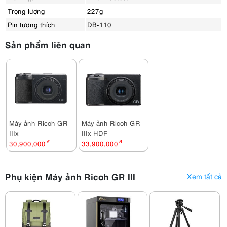
Trọng lượng
227g
Pin tương thích
DB-110
Sản phẩm liên quan
Máy ảnh Ricoh GR
Máy ảnh Ricoh GR
IIIx
IIIx HDF
30,900,000
đ
33,900,000
đ
Phụ kiện Máy ảnh Ricoh GR III
Xem tất cả