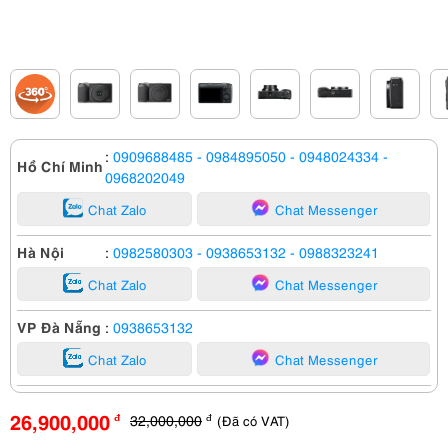
:
0909688485
- 0984895050
- 0948024334
-
Hồ Chí Minh
0968202049
Chat Zalo
Chat Messenger
Hà Nội
:
0982580303
- 0938653132
- 0988323241
Chat Zalo
Chat Messenger
VP Đà Nẵng
:
0938653132
Chat Zalo
Chat Messenger
26,900,000
32,000,000
(Đã có VAT)
đ
đ