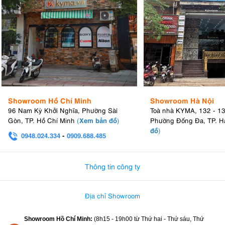
4.4. Giao diện điều khiển đơn giản, dễ sử dụng
giao diện điều khiển đơn giản, dễ sử
Showroom Hồ Chí Minh
Showroom Hà Nội
Fujifilm Instax Mini Evo sở hữu
dụng
, phù hợp cho cả người mới bắt đầu và nhiếp ảnh gia chuyên
96 Nam Kỳ Khởi Nghĩa, Phường Sài
Toà nhà KYMA, 132 - 1
nút chụp, công tắc nguồn
Xem bản đồ
nghiệp. Các nút điều khiển chính bao gồm
Gòn, TP. Hồ Chí Minh
(
)
Phường Đống Đa, TP. H
và các vòng xoay
đồ
để chọn chế độ chụp và hiệu ứng. Máy cũng có
)
0948.024.334
-
0909.688.485
vòng xoay hiệu ứng độc đáo cho phép người dùng lựa chọn từ mười
0982.580.303
-
0938
hiệu ứng ống kính và mười hiệu ứng phim cho hàng trăm sự kết hợp
sáng tạo.
Thông tin công ty
Cảm giác chạm tay khi điều khiển giúp nâng cao trải nghiệm chụp
ảnh, và khả năng xem trước ảnh trước khi in càng thêm tiện lợi. Cần
Địa chỉ Showroom
gạt in, gợi nhớ đến máy ảnh phim cổ điển, mang đến trải nghiệm thỏa
mãn khi tạo bản sao vật lý cho ảnh của bạn.
Showroom Hồ Chí Minh:
(8h15 - 19h00 từ
Thứ hai - Thứ sáu, Thứ
Mặc dù bố cục điều khiển của máy ảnh có vẻ phức tạp lúc đầu,