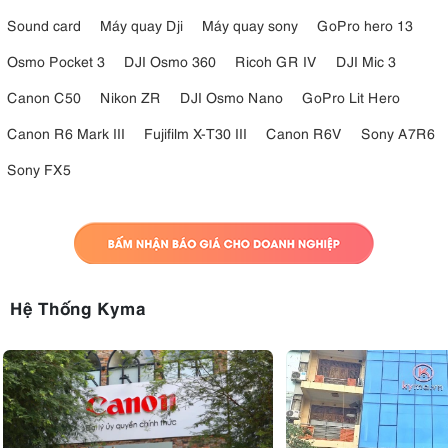
tiêu cự cố định 28mm
, mang lại chất lượng hình ảnh tốt cho nhiếp
Sound card
Máy quay Dji
Máy quay sony
GoPro hero 13
ảnh lấy liền. Ống kính có thể lấy nét ở khoảng cách gần tới 10cm, cho
phép chụp cận cảnh, bắt trọn chi tiết hiệu quả. Tính linh hoạt này
Osmo Pocket 3
DJI Osmo 360
Ricoh GR IV
DJI Mic 3
giúp máy phù hợp với nhiều tình huống chụp khác nhau, bao gồm
ảnh nhóm, phong cảnh và chân dung.
Canon C50
Nikon ZR
DJI Osmo Nano
GoPro Lit Hero
4.3. Màn hình LCD 3.0" sắc nét
Canon R6 Mark III
Fujifilm X-T30 III
Canon R6V
Sony A7R6
Sony FX5
màn hình
Thay vì sử dụng kính ngắm truyền thống, Mini Evo sử dụng
LCD 3 inch
để bố cục ảnh. Mặc dù một số người dùng có thể thích
kính ngắm quang học, màn hình LCD vẫn mang lại hình ảnh rõ nét và
sáng, cho phép dễ dàng căn khung và điều chỉnh trước khi chụp.
Tính năng này đặc biệt hữu ích cho những người dùng thích thử
nghiệm các góc độ và bố cục khác nhau.
Hệ Thống Kyma