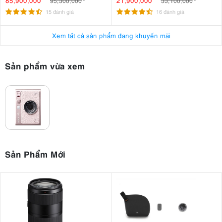
85,900,000
21,900,000
95,300,000
33,100,000
SmallRig ARRI Locating Top
100TBR
15 đánh giá
16 đánh giá
Handle 3765
Xem tất cả sản phẩm đang khuyến mãi
Sản phẩm vừa xem
Sản Phẩm Mới
2. Fujifilm Instax Mini Evo là gì?
Fujifilm Instax Mini Evo là máy ảnh chụp lấy liền lai, kết hợp giữa niềm
vui của nhiếp ảnh lấy liền với sự tiện lợi và khả năng điều khiển sáng
chụp ảnh kỹ
tạo của máy ảnh kỹ thuật số. Máy cho phép người dùng