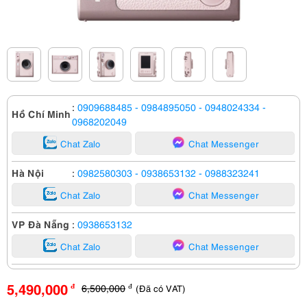
:
0909688485
- 0984895050
- 0948024334
-
Hồ Chí Minh
0968202049
Chat Zalo
Chat Messenger
Hà Nội
:
0982580303
- 0938653132
- 0988323241
Chat Zalo
Chat Messenger
VP Đà Nẵng
:
0938653132
Chat Zalo
Chat Messenger
5,490,000
6,500,000
(Đã có VAT)
đ
đ