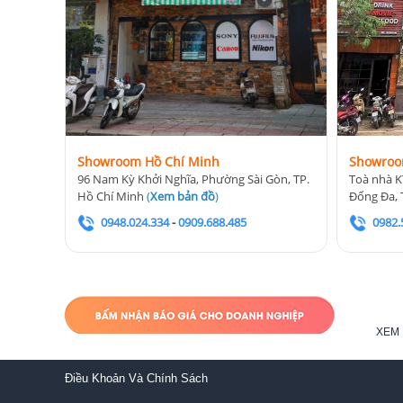
Showroom Hồ Chí Minh
Showroo
96 Nam Kỳ Khởi Nghĩa, Phường Sài Gòn, TP.
Toà nhà K
Hồ Chí Minh
(
Xem bản đồ
)
Đống Đa, 
0948.024.334
-
0909.688.485
0982.
XEM 
Điều Khoản Và Chính Sách