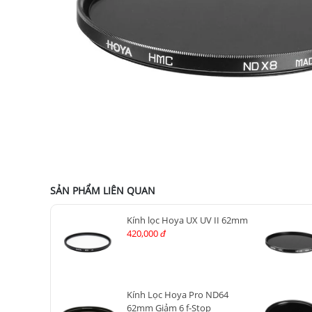
SẢN PHẨM LIÊN QUAN
Kính lọc Hoya UX UV II 62mm
420,000
đ
Kính Lọc Hoya Pro ND64
62mm Giảm 6 f-Stop