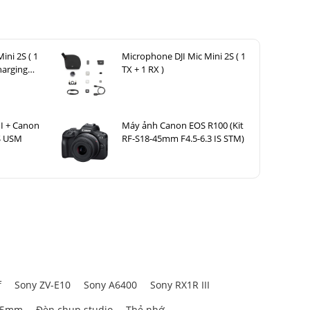
ini 2S ( 1
Microphone DJI Mic Mini 2S ( 1
harging
TX + 1 RX )
I + Canon
Máy ảnh Canon EOS R100 (Kit
S USM
RF-S18-45mm F4.5-6.3 IS STM)
f
Sony ZV-E10
Sony A6400
Sony RX1R III
85mm
Đèn chụp studio
Thẻ nhớ