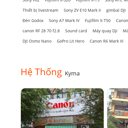
Thiết bị livestream
Sony ZV E10 Mark II
gimbal DJI
Đèn Godox
Sony A7 Mark IV
Fujifilm X-T50
Canon
canon RF 28 70 f2.8
Sound card
Máy quay Dji
Má
DJI Osmo Nano
GoPro Lit Hero
Canon R6 Mark III
Hệ Thống
Kyma