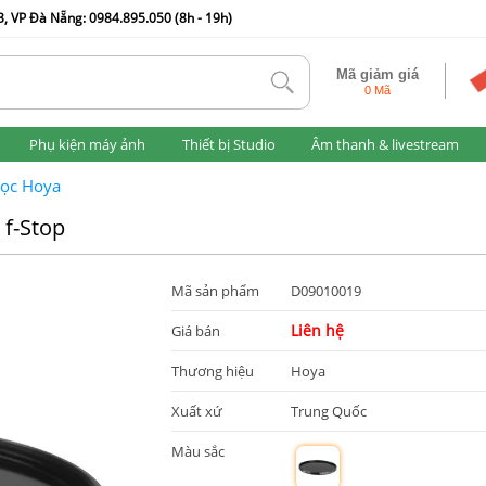
, VP Đà Nẵng: 0984.895.050 (8h - 19h)
Mã giảm giá
tlk
0 Mã
Phụ kiện máy ảnh
Thiết bị Studio
Âm thanh & livestream
lọc Hoya
f-Stop
Mã sản phẩm
D09010019
Liên hệ
Giá bán
Thương hiệu
Hoya
Xuất xứ
Trung Quốc
Màu sắc