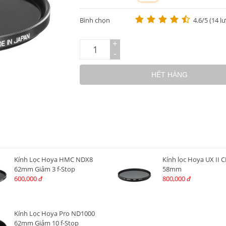
m
Bình chọn
4.6/5 (14 l
+
-
HẾT HÀNG
Kính Lọc Hoya HMC NDX8
Kính lọc Hoya UX II C
62mm Giảm 3 f-Stop
58mm
600,000
800,000
đ
đ
Kính Lọc Hoya Pro ND1000
62mm Giảm 10 f-Stop