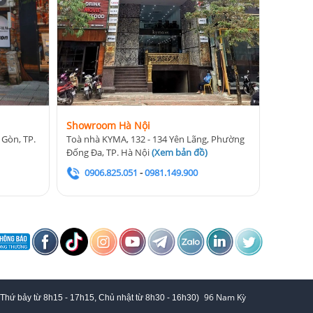
Showroom Hà Nội
 Gòn, TP.
Toà nhà KYMA, 132 - 134 Yên Lãng, Phường
Đống Đa, TP. Hà Nội
(
Xem bản đồ
)
0906.825.051
-
0981.149.900
96 Nam Kỳ
 Thứ bảy từ
8h15 - 17h15,
Chủ nhật từ 8
h30 - 16h30
)