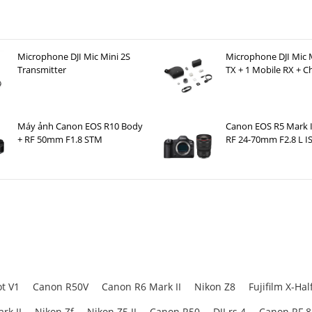
Microphone DJI Mic Mini 2S
Microphone DJI Mic M
Transmitter
TX + 1 Mobile RX + C
Case )
Máy ảnh Canon EOS R10 Body
Canon EOS R5 Mark I
+ RF 50mm F1.8 STM
RF 24-70mm F2.8 L I
t V1
Canon R50V
Canon R6 Mark II
Nikon Z8
Fujifilm X-Hal
rk II
Nikon Zf
Nikon Z5 II
Canon R50
DJI rs 4
Canon RF 