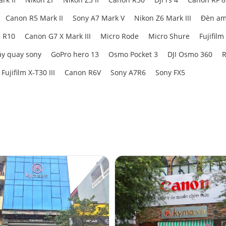
Canon R5 Mark II
Sony A7 Mark V
Nikon Z6 Mark III
Đèn am
 R10
Canon G7 X Mark III
Micro Rode
Micro Shure
Fujifilm
y quay sony
GoPro hero 13
Osmo Pocket 3
DJI Osmo 360
R
Fujifilm X-T30 III
Canon R6V
Sony A7R6
Sony FX5