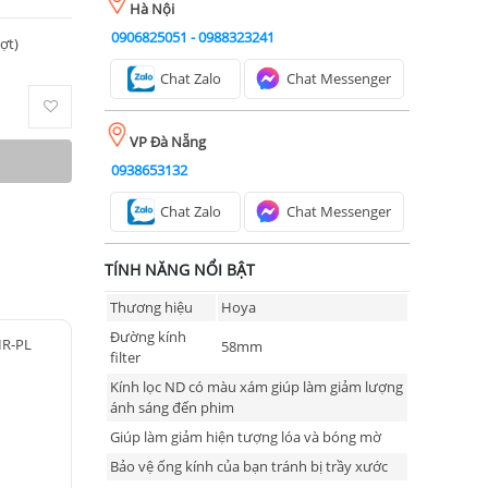
Hà Nội
0906825051
-
0988323241
ượt)
Chat Zalo
Chat Messenger
VP Đà Nẵng
0938653132
Chat Zalo
Chat Messenger
TÍNH NĂNG NỔI BẬT
Thương hiệu
Hoya
Đường kính
IR-PL
58mm
filter
Kính lọc ND có màu xám giúp làm giảm lượng
ánh sáng đến phim
Giúp làm giảm hiện tượng lóa và bóng mờ
Bảo vệ ống kính của bạn tránh bị trầy xước