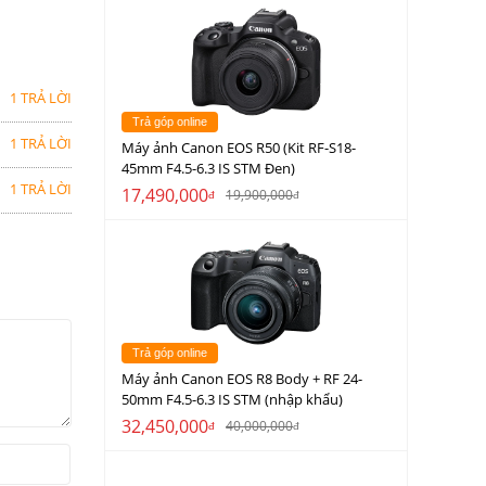
1 TRẢ LỜI
Trả góp online
1 TRẢ LỜI
Máy ảnh Canon EOS R50 (Kit RF-S18-
45mm F4.5-6.3 IS STM Đen)
1 TRẢ LỜI
17,490,000
19,900,000
đ
đ
Trả góp online
Máy ảnh Canon EOS R8 Body + RF 24-
50mm F4.5-6.3 IS STM (nhập khẩu)
32,450,000
40,000,000
đ
đ