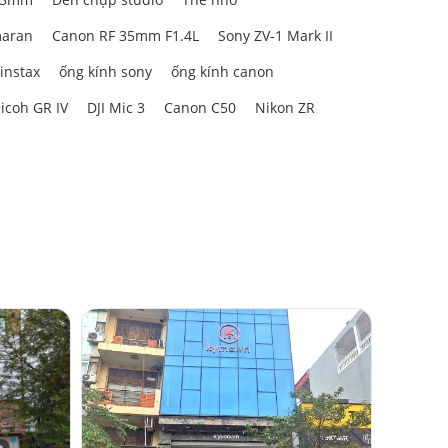
aran
Canon RF 35mm F1.4L
Sony ZV-1 Mark II
 instax
ống kính sony
ống kính canon
icoh GR IV
DJI Mic 3
Canon C50
Nikon ZR