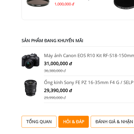
1,000,000
đ
SẢN PHẨM ĐANG KHUYẾN MÃI
31,000,000
đ
36,380,000
đ
29,390,000
đ
29,990,000
đ
TỔNG QUAN
HỎI & ĐÁP
ĐÁNH GIÁ & NHẬN