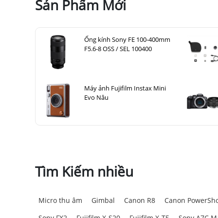
Sản Phẩm Mới
Ống kính Sony FE 100-400mm
F5.6-8 OSS / SEL 100400
Máy ảnh Fujifilm Instax Mini
Evo Nâu
Tìm Kiếm nhiều
Micro thu âm
Gimbal
Canon R8
Canon PowerSho
Sony FX2
Fujifilm X-S20
Fujifilm X-T5
Sony A7C Ma