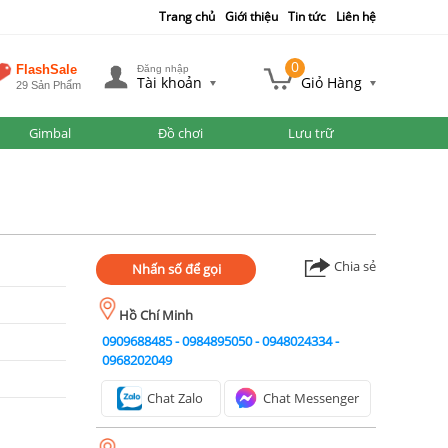
Trang chủ
Giới thiệu
Tin tức
Liên hệ
0
FlashSale
Đăng nhập
Tài khoản
Giỏ Hàng
29 Sản Phẩm
Gimbal
Đồ chơi
Lưu trữ
Chia sẻ
Nhấn số để gọi
Hồ Chí Minh
0909688485
-
0984895050
-
0948024334
-
0968202049
Chat Zalo
Chat Messenger