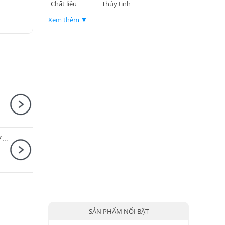
Chất liệu
Thủy tinh
Xem thêm ▼
Canon EOS R5 Mark II Body + Canon RF 28-70mm F2.8 IS STM
SẢN PHẨM NỔI BẬT