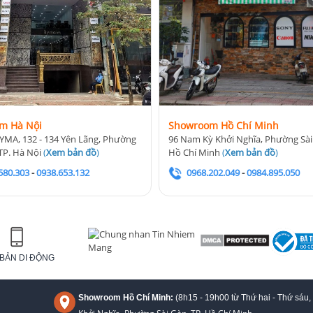
m Hà Nội
Showroom Hồ Chí Minh
YMA, 132 - 134 Yên Lãng, Phường
96 Nam Kỳ Khởi Nghĩa, Phường Sài
TP. Hà Nội
(
Xem bản đồ
)
Hồ Chí Minh
(
Xem bản đồ
)
580.303
-
0938.653.132
0968.202.049
-
0984.895.050
BẢN DI ĐỘNG
Showroom Hồ Chí Minh:
(8h15 - 19h00 từ
Thứ hai - Thứ sáu,