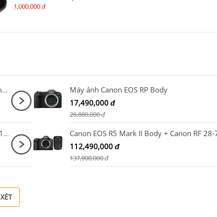
1,000,000
đ
Máy ảnh Canon EOS R10 Kit RF-S18-150mm F3.5-6.3 IS STM
Máy ảnh Canon EOS RP Body
17,490,000
đ
26,880,000
đ
Ống kính Sony FE PZ 16-35mm F4 G / SELP1635G
112,490,000
đ
137,900,000
đ
 XÉT