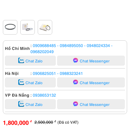
:
0909688485
- 0984895050
- 0948024334
-
Hồ Chí Minh
0968202049
Chat Zalo
Chat Messenger
Hà Nội
:
0906825051
- 0988323241
Chat Zalo
Chat Messenger
VP Đà Nẵng
:
0938653132
Chat Zalo
Chat Messenger
1,800,000
2,500,000
(Đã có VAT)
đ
đ