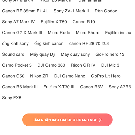
Canon RF 35mm F1.4L
Sony ZV-1 Mark II
Đèn Godox
Sony A7 Mark IV
Fujifilm X-T50
Canon R10
Canon G7 X Mark III
Micro Rode
Micro Shure
Fujifilm instax
ống kính sony
ống kính canon
canon RF 28 70 f2.8
Sound card
Máy quay Dji
Máy quay sony
GoPro hero 13
Osmo Pocket 3
DJI Osmo 360
Ricoh GR IV
DJI Mic 3
Canon C50
Nikon ZR
DJI Osmo Nano
GoPro Lit Hero
Canon R6 Mark III
Fujifilm X-T30 III
Canon R6V
Sony A7R6
Sony FX5