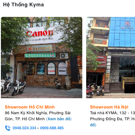
Hệ Thống Kyma
Showroom Hồ Chí Minh
Showroom Hà Nội
96 Nam Kỳ Khởi Nghĩa, Phường Sài
Toà nhà KYMA, 132 - 1
Xem bản đồ
Gòn, TP. Hồ Chí Minh
(
)
Phường Đống Đa, TP. H
đồ
)
0948.024.334
-
0909.688.485
0982.580.303
-
0938