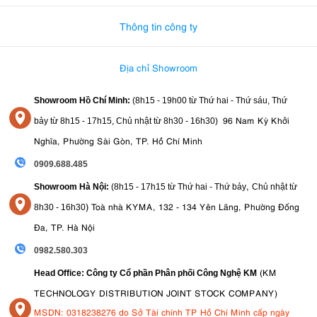
Thông tin công ty
Địa chỉ Showroom
Showroom Hồ Chí Minh:
(8h15 - 19h00 từ
Thứ hai - Thứ sáu, Thứ
96 Nam Kỳ Khởi
bảy từ
8h15 - 17h15,
Chủ nhật từ 8
h30 - 16h30
)
Nghĩa, Phường Sài Gòn, TP. Hồ Chí Minh
0909.688.485
,
Showroom Hà Nội:
(8h15 - 17h15 từ Thứ hai - Thứ bảy
Chủ nhật từ
)
Toà nhà KYMA, 132 - 134 Yên Lãng, Phường Đống
8
h30 - 16h30
Đa, TP. Hà Nội
0982.580.303
(KM
Head Office: Công ty Cổ phần Phân phối Công Nghệ KM
TECHNOLOGY DISTRIBUTION JOINT STOCK COMPANY)
MSDN: 0318238276 do Sở Tài chính TP Hồ Chí Minh cấp ngày