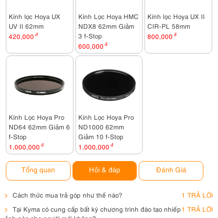
Kính lọc Hoya UX
Kính Lọc Hoya HMC
Kính lọc Hoya UX II
UV II 62mm
NDX8 62mm Giảm
CIR-PL 58mm
3 f-Stop
420,000
đ
800,000
đ
600,000
đ
Kính Lọc Hoya Pro
Kính Lọc Hoya Pro
ND64 62mm Giảm 6
ND1000 62mm
f-Stop
Giảm 10 f-Stop
1,000,000
đ
1,000,000
đ
Tổng quan
Hỏi & đáp
Đánh Giá
Cách thức mua trả góp như thế nào?
1 TRẢ LỜI
Tại Kyma có cung cấp bất kỳ chương trình đào tạo nhiếp
1 TRẢ LỜI
ảnh nào cho người mới không?