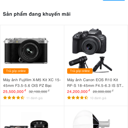
Sản phẩm đang khuyến mãi
Trả góp online
Trả góp online
Máy ảnh Fujifilm X-M5 Kit XC 15-
Máy ảnh Canon EOS R10 Kit
45mm F3.5-5.6 OIS PZ Bạc
RF-S 18-45mm F4.5-6.3 IS STM
+ Microphone Canon DM-E100
25,500,000
đ
24,200,000
đ
32,100,000
đ
28,000,000
đ
+ Báng tay cầm Canon HG-
11 đánh giá
10 đánh giá
100TBR