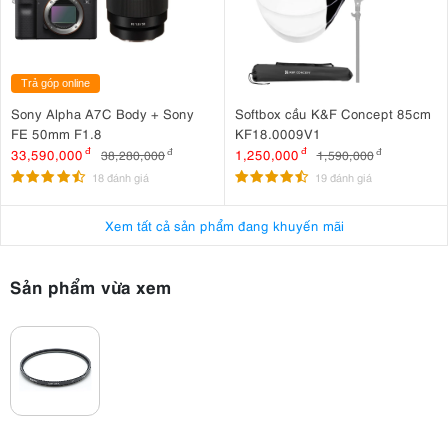
Trả góp online
Sony Alpha A7C Body + Sony
Softbox cầu K&F Concept 85cm
FE 50mm F1.8
KF18.0009V1
33,590,000
đ
1,250,000
đ
38,280,000
đ
1,590,000
đ
18 đánh giá
19 đánh giá
Xem tất cả sản phẩm đang khuyến mãi
Sản phẩm vừa xem