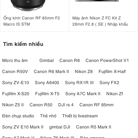
Ống kính Canon RF 85mm F2
Máy ảnh Nikon Z FC Kit Z
Macro IS STM
28mm F2.8 ( SE ) Nhập khẩu
Tìm kiếm nhiều
Micro thu âm
Gimbal
Canon R8
Canon PowerShot V1
Canon R50V
Canon R6 Mark II
Nikon Z8
Fujifilm X-Half
Sony ZV-E10
Sony A6400
Sony RX1R III
Sony FX2
Fujifilm X-S20
Fujifilm X-T5
Sony A7C Mark II
Nikon Zf
Nikon Z5 II
Canon R50
DJI rs 4
Canon RF 85mm
Đèn chụp studio
Thẻ nhớ
Thiết bị livestream
Sony ZV E10 Mark II
gimbal DJI
Canon R5 Mark II
Sony A7 Mark V
Nikon Z6 Mark III
Đèn amaran