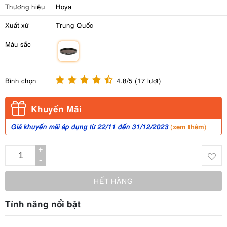
Thương hiệu
Hoya
Xuất xứ
Trung Quốc
Màu sắc
m
Bình chọn
4.8/5 (17 lượt)
Khuyến Mãi
xem thêm
Giá khuyến mãi áp dụng từ 22/11 đến 31/12/2023
(
)
+
-
HẾT HÀNG
Tính năng nổi bật