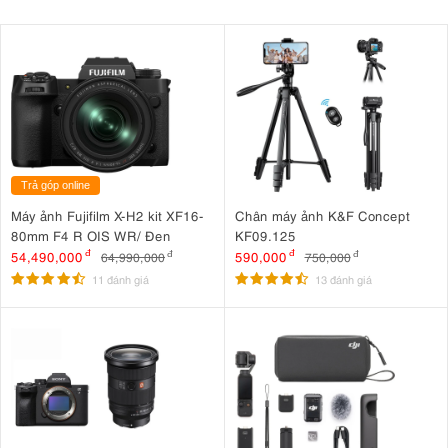
Trả góp online
Máy ảnh Fujifilm X-H2 kit XF16-
Chân máy ảnh K&F Concept
80mm F4 R OIS WR/ Đen
KF09.125
54,490,000
đ
590,000
đ
64,990,000
đ
750,000
đ
11 đánh giá
13 đánh giá