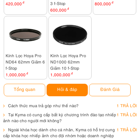
3 f-Stop
420,000
đ
800,000
đ
600,000
đ
Kính Lọc Hoya Pro
Kính Lọc Hoya Pro
ND64 62mm Giảm 6
ND1000 62mm
f-Stop
Giảm 10 f-Stop
1,000,000
đ
1,000,000
đ
Tổng quan
Hỏi & đáp
Đánh Giá
Cách thức mua trả góp như thế nào?
1 TRẢ LỜI
Tại Kyma có cung cấp bất kỳ chương trình đào tạo nhiếp
1 TRẢ LỜI
ảnh nào cho người mới không?
Ngoài khóa học dành cho cá nhân, Kyma có hỗ trợ cung
1 TRẢ LỜI
cấp khóa học nhiếp ảnh cho đội nhóm hoặc doanh nghiệp