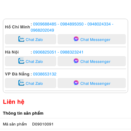
:
0909688485
- 0984895050
- 0948024334
-
Hồ Chí Minh
0968202049
Chat Zalo
Chat Messenger
Hà Nội
:
0906825051
- 0988323241
Chat Zalo
Chat Messenger
VP Đà Nẵng
:
0938653132
Chat Zalo
Chat Messenger
Liên hệ
Thông tin sản phẩm
Mã sản phẩm
D09010091