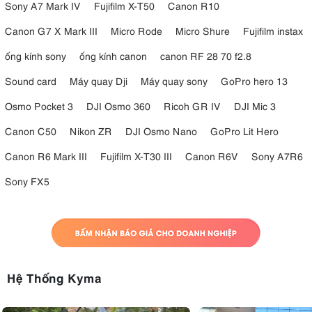
Sony A7 Mark IV
Fujifilm X-T50
Canon R10
Canon G7 X Mark III
Micro Rode
Micro Shure
Fujifilm instax
ống kính sony
ống kính canon
canon RF 28 70 f2.8
Sound card
Máy quay Dji
Máy quay sony
GoPro hero 13
Osmo Pocket 3
DJI Osmo 360
Ricoh GR IV
DJI Mic 3
Canon C50
Nikon ZR
DJI Osmo Nano
GoPro Lit Hero
Canon R6 Mark III
Fujifilm X-T30 III
Canon R6V
Sony A7R6
Sony FX5
Hệ Thống Kyma