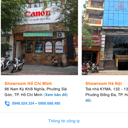
Showroom Hồ Chí Minh
Showroom Hà Nội
96 Nam Kỳ Khởi Nghĩa, Phường Sài
Toà nhà KYMA, 132 - 1
Xem bản đồ
Gòn, TP. Hồ Chí Minh
(
)
Phường Đống Đa, TP. H
đồ
)
0948.024.334
-
0909.688.485
0982.580.303
-
0938
Thông tin công ty