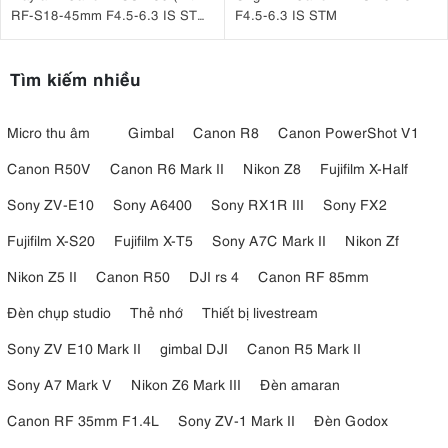
RF-S18-45mm F4.5-6.3 IS STM
F4.5-6.3 IS STM
Đen)
Tìm kiếm nhiều
Micro thu âm
Gimbal
Canon R8
Canon PowerShot V1
Canon R50V
Canon R6 Mark II
Nikon Z8
Fujifilm X-Half
Sony ZV-E10
Sony A6400
Sony RX1R III
Sony FX2
Fujifilm X-S20
Fujifilm X-T5
Sony A7C Mark II
Nikon Zf
Nikon Z5 II
Canon R50
DJI rs 4
Canon RF 85mm
Đèn chụp studio
Thẻ nhớ
Thiết bị livestream
Sony ZV E10 Mark II
gimbal DJI
Canon R5 Mark II
Sony A7 Mark V
Nikon Z6 Mark III
Đèn amaran
Canon RF 35mm F1.4L
Sony ZV-1 Mark II
Đèn Godox