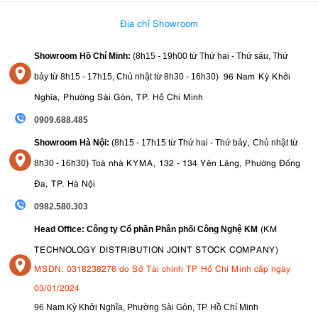
Địa chỉ Showroom
Showroom Hồ Chí Minh:
(8h15 - 19h00 từ
Thứ hai - Thứ sáu, Thứ
96 Nam Kỳ Khởi
bảy từ
8h15 - 17h15,
Chủ nhật từ 8
h30 - 16h30
)
Nghĩa, Phường Sài Gòn, TP. Hồ Chí Minh
0909.688.485
,
Showroom Hà Nội:
(8h15 - 17h15 từ Thứ hai - Thứ bảy
Chủ nhật từ
)
Toà nhà KYMA, 132 - 134 Yên Lãng, Phường Đống
8
h30 - 16h30
Đa, TP. Hà Nội
0982.580.303
(KM
Head Office: Công ty Cổ phần Phân phối Công Nghệ KM
TECHNOLOGY DISTRIBUTION JOINT STOCK COMPANY)
MSDN: 0318238276 do Sở Tài chính TP Hồ Chí Minh cấp ngày
03/01/2024
96 Nam Kỳ Khởi Nghĩa, Phường Sài Gòn, TP. Hồ Chí Minh