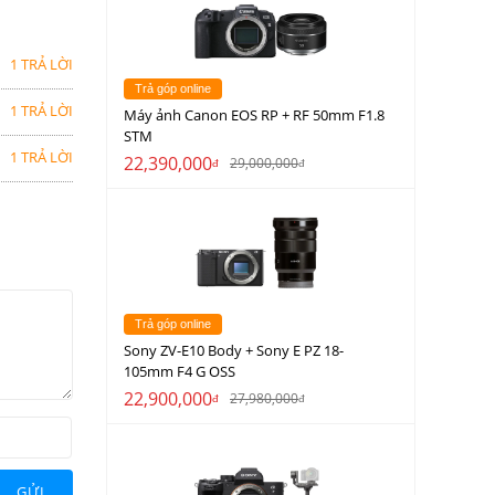
1 TRẢ LỜI
Trả góp online
1 TRẢ LỜI
Máy ảnh Canon EOS RP + RF 50mm F1.8
STM
1 TRẢ LỜI
22,390,000
29,000,000
đ
đ
Trả góp online
Sony ZV-E10 Body + Sony E PZ 18-
105mm F4 G OSS
22,900,000
27,980,000
đ
đ
GỬI