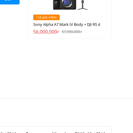
Trả góp online
Sony Alpha A7 Mark IV Body + DJI RS 4
56,000,000
57,990,000
đ
đ