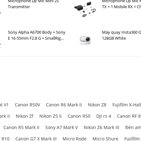
Microphone DJI Mic Mini 2S
Microphone DJI Mic M
Transmitter
TX + 1 Mobile RX + C
Case )
Sony Alpha A6700 Body + Sony
Máy quay Insta360 
E 16-55mm F2.8 G + SmallRig
128GB White
Hawk Lock Cage Kit for Sony
A6700 5060
t V1
Canon R50V
Canon R6 Mark II
Nikon Z8
Fujifilm X-Hal
rk II
Nikon Zf
Nikon Z5 II
Canon R50
DJI rs 4
Canon RF 
Canon R5 Mark II
Sony A7 Mark V
Nikon Z6 Mark III
Đèn am
 R10
Canon G7 X Mark III
Micro Rode
Micro Shure
Fujifilm