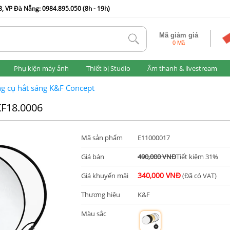
, VP Đà Nẵng: 0984.895.050 (8h - 19h)
Mã giảm giá
tlk
0 Mã
Phụ kiện máy ảnh
Thiết bị Studio
Âm thanh & livestream
g cụ hắt sáng K&F Concept
KF18.0006
Mã sản phẩm
E11000017
Giá bán
490,000 VNĐ
Tiết kiệm 31%
340,000 VNĐ
Giá khuyến mãi
(Đã có VAT)
Thương hiệu
K&F
Màu sắc