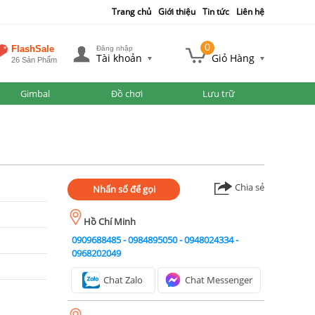
Trang chủ
Giới thiệu
Tin tức
Liên hệ
0
FlashSale
Đăng nhập
Tài khoản
Giỏ Hàng
26 Sản Phẩm
Gimbal
Đồ chơi
Lưu trữ
Chia sẻ
Nhấn số để gọi
Hồ Chí Minh
0909688485
-
0984895050
-
0948024334
-
0968202049
Chat Zalo
Chat Messenger