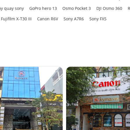
y quay sony
GoPro hero 13
Osmo Pocket 3
DJI Osmo 360
R
Fujifilm X-T30 III
Canon R6V
Sony A7R6
Sony FX5