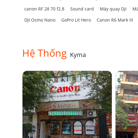
canon RF 28 70 f2.8
Sound card
Máy quay Dji
Má
DJI Osmo Nano
GoPro Lit Hero
Canon R6 Mark III
Hệ Thống
Kyma