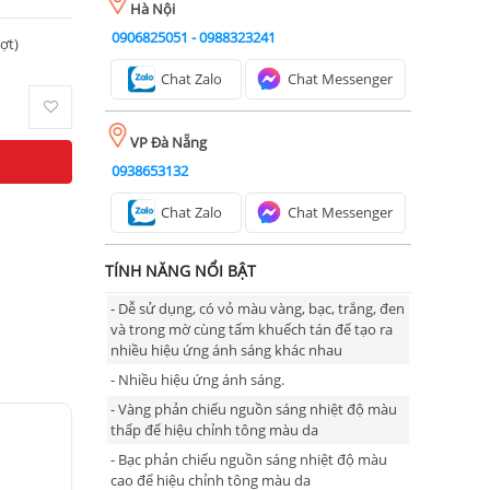
Hà Nội
0906825051
-
0988323241
ượt)
Chat Zalo
Chat Messenger
VP Đà Nẵng
0938653132
Chat Zalo
Chat Messenger
TÍNH NĂNG NỔI BẬT
- Dễ sử dụng, có vỏ màu vàng, bạc, trắng, đen
và trong mờ cùng tấm khuếch tán để tạo ra
nhiều hiệu ứng ánh sáng khác nhau
- Nhiều hiệu ứng ánh sáng.
- Vàng phản chiếu nguồn sáng nhiệt độ màu
thấp để hiệu chỉnh tông màu da
- Bạc phản chiếu nguồn sáng nhiệt độ màu
cao để hiệu chỉnh tông màu da