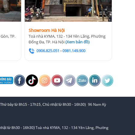
Showroom Hà Nội
 Gòn, TP.
Toà nhà KYMA, 132 - 134 Yên Lãng, Phường
Đống Đa, TP. Hà Nội
(
Xem bản đồ
)
0906.825.051
-
0981.149.900
96 Nam Kỳ
 Thứ bảy từ
8h15 - 17h15,
Chủ nhật từ 8
h30 - 16h30
)
)
Toà nhà KYMA, 132 - 134 Yên Lãng, Phường
hật từ 8
h30 - 16h30