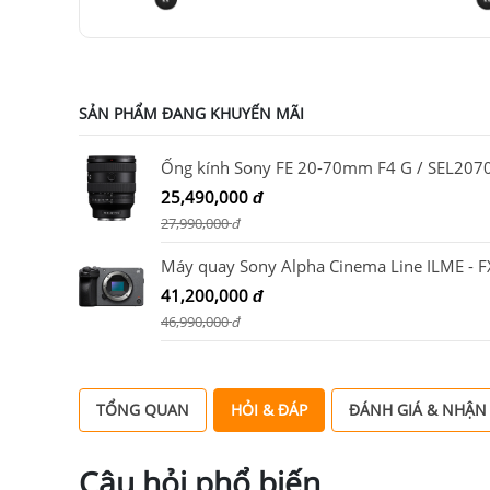
SẢN PHẨM ĐANG KHUYẾN MÃI
Ống kính Sony FE 20-70mm F4 G / SEL207
25,490,000
đ
27,990,000
đ
41,200,000
đ
46,990,000
đ
TỔNG QUAN
HỎI & ĐÁP
ĐÁNH GIÁ & NHẬN
Câu hỏi phổ biến