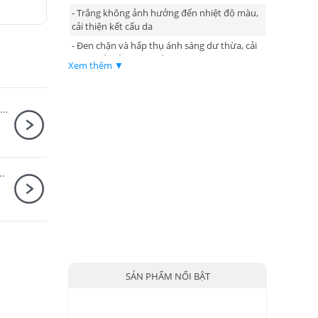
- Trắng không ảnh hưởng đến nhiệt độ màu,
cải thiện kết cấu da
- Đen chặn và hấp thụ ánh sáng dư thừa, cải
thiện kết cấu lớp và nền
Xem thêm ▼
- Bán trong suốt giảm ánh sáng
- Gấp gọn nhanh chóng, tiện lợi khi mang
Máy ảnh Canon EOS R10 Kit RF-S 18-45mm F4.5-6.3 IS STM + Microphone Canon DM-E100 + Báng tay cầm Canon HG-100TBR
theo với tay cầm
- Chất liệu bằng vải chất lượng cao và dễ sử
dụng
XF 16-50mm F2.8-4.8 R LM WR
SẢN PHẨM NỔI BẬT