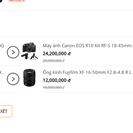
340,000
đ
0G
24,200,000
đ
28,000,000
đ
Máy quay Sony Alpha Cinema Line ILME - FX30 B
Ống kính Fujifilm 
12,000,000
đ
18,000,000
đ
 XÉT