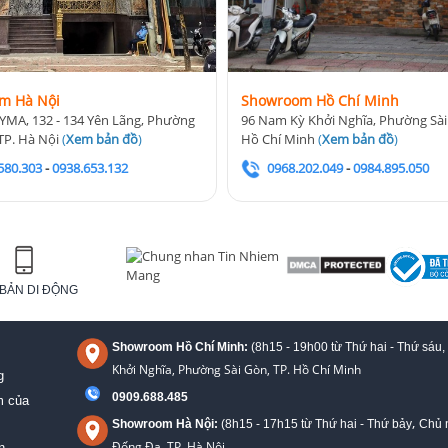
m Hà Nội
Showroom Hồ Chí Minh
YMA, 132 - 134 Yên Lãng, Phường
96 Nam Kỳ Khởi Nghĩa, Phường Sài
TP. Hà Nội
(
Xem bản đồ
)
Hồ Chí Minh
(
Xem bản đồ
)
580.303
-
0938.653.132
0968.202.049
-
0984.895.050
BẢN DI ĐỘNG
Showroom Hồ Chí Minh:
(8h15 - 19h00 từ
Thứ hai - Thứ sáu,
Khởi Nghĩa, Phường Sài Gòn, TP. Hồ Chí Minh
g
0909.688.485
m của
,
Showroom Hà Nội:
(8h15 - 17h15 từ Thứ hai - Thứ bảy
Chủ n
Đống Đa, TP. Hà Nội
n