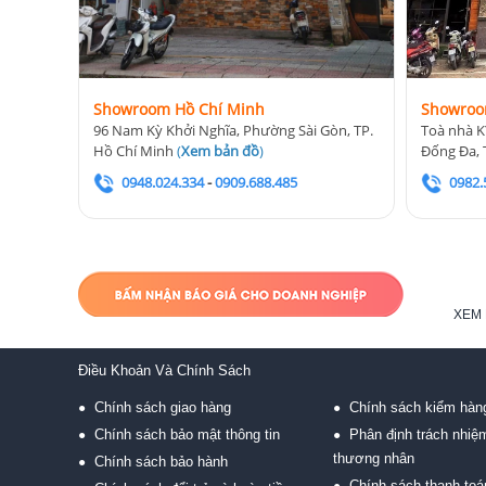
Showroom Hồ Chí Minh
Showroo
96 Nam Kỳ Khởi Nghĩa, Phường Sài Gòn, TP.
Toà nhà K
Hồ Chí Minh
(
Xem bản đồ
)
Đống Đa, 
0948.024.334
-
0909.688.485
0982.
XEM 
Điều Khoản Và Chính Sách
Chính sách giao hàng
Chính sách kiểm hàn
●
●
Chính sách bảo mật thông tin
Phân định trách nhiệ
●
●
thương nhân
Chính sách bảo hành
●
Chính sách thanh toá
●