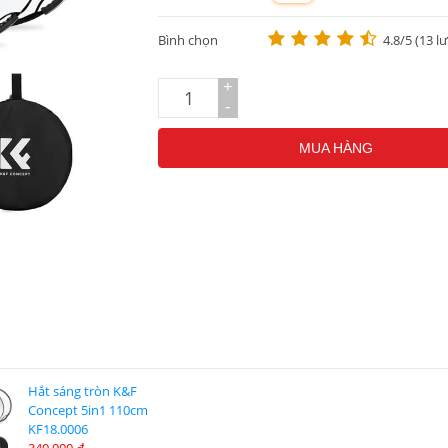
m
Bình chọn
4.8/5 (13 l
+
-
MUA HÀNG
Hắt sáng tròn K&F
Concept 5in1 110cm
KF18.0006