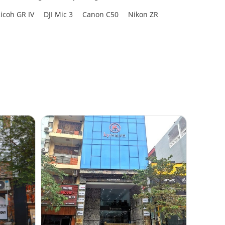
icoh GR IV
DJI Mic 3
Canon C50
Nikon ZR