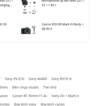
ini 2S ( 1
Microphone DJI Mic Mini 2S ( 1
harging
TX + 1 RX )
GO 3S
Canon EOS R6 Mark III Body +
DJI RS 4
f
Sony ZV-E10
Sony A6400
Sony RX1R III
85mm
Đèn chụp studio
Thẻ nhớ
aran
Canon RF 35mm F1.4L
Sony ZV-1 Mark II
 instax
ống kính sony
ống kính canon