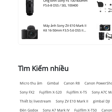
Ống kính Sony FE 100-400mm
F5.6-8 OSS / SEL 100400
Máy ảnh Sony ZV-E10 Mark II
Kit 16-50mm F3.5-5.6 OSS II
Đen
Tìm Kiếm nhiều
Micro thu âm
Gimbal
Canon R8
Canon PowerSho
Sony FX2
Fujifilm X-S20
Fujifilm X-T5
Sony A7C Ma
Thiết bị livestream
Sony ZV E10 Mark II
gimbal DJI
Đèn Godox
Sony A7 Mark IV
Fujifilm X-T50
Canon