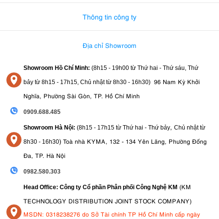
Thông tin công ty
Địa chỉ Showroom
Showroom Hồ Chí Minh:
(8h15 - 19h00 từ
Thứ hai - Thứ sáu, Thứ
96 Nam Kỳ Khởi
bảy từ
8h15 - 17h15,
Chủ nhật từ 8
h30 - 16h30
)
Nghĩa, Phường Sài Gòn, TP. Hồ Chí Minh
0909.688.485
,
Showroom Hà Nội:
(8h15 - 17h15 từ Thứ hai - Thứ bảy
Chủ nhật từ
)
Toà nhà KYMA, 132 - 134 Yên Lãng, Phường Đống
8
h30 - 16h30
Đa, TP. Hà Nội
0982.580.303
(KM
Head Office: Công ty Cổ phần Phân phối Công Nghệ KM
TECHNOLOGY DISTRIBUTION JOINT STOCK COMPANY)
MSDN: 0318238276 do Sở Tài chính TP Hồ Chí Minh cấp ngày