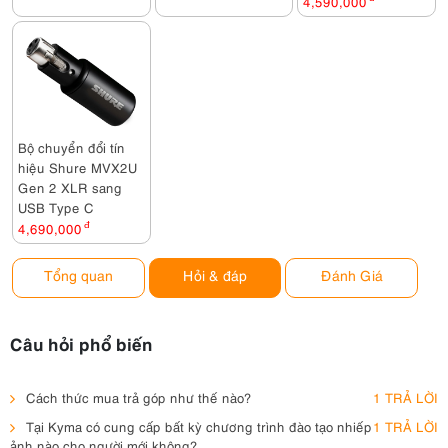
4,590,000
Bộ chuyển đổi tín
hiệu Shure MVX2U
Gen 2 XLR sang
USB Type C
4,690,000
đ
Tổng quan
Hỏi & đáp
Đánh Giá
Câu hỏi phổ biến
Cách thức mua trả góp như thế nào?
1 TRẢ LỜI
Tại Kyma có cung cấp bất kỳ chương trình đào tạo nhiếp
1 TRẢ LỜI
ảnh nào cho người mới không?