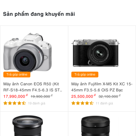
Sản phẩm đang khuyến mãi
Trả góp online
Trả góp online
Máy ảnh Canon EOS R50 (Kit
Máy ảnh Fujifilm X-M5 Kit XC 15-
RF-S18-45mm F4.5-6.3 IS STM
45mm F3.5-5.6 OIS PZ Bạc
Trắng)
17,990,000
đ
25,500,000
đ
19,900,000
đ
32,100,000
đ
19 đánh giá
11 đánh giá