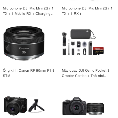
Microphone DJI Mic Mini 2S ( 1
Microphone DJI Mic Mini 2S ( 1
TX + 1 Mobile RX + Charging
TX + 1 RX )
Case )
Ống kính Canon RF 50mm F1.8
Máy quay DJI Osmo Pocket 3
STM
Creator Combo + Thẻ nhớ
MicroSDXC Sandisk Extreme
Pro 256GB 200MB/140MB/s