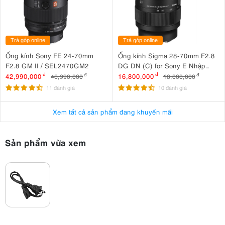
Trả góp online
Trả góp online
Ống kính Sony FE 24-70mm
Ống kính Sigma 28-70mm F2.8
F2.8 GM II / SEL2470GM2
DG DN (C) for Sony E Nhập
khẩu
42,990,000
đ
16,800,000
đ
46,990,000
đ
18,000,000
đ
11 đánh giá
10 đánh giá
Xem tất cả sản phẩm đang khuyến mãi
Sản phẩm vừa xem