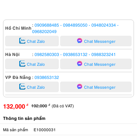
:
0909688485
- 0984895050
- 0948024334
-
Hồ Chí Minh
0968202049
Chat Zalo
Chat Messenger
Hà Nội
:
0982580303
- 0938653132
- 0988323241
Chat Zalo
Chat Messenger
VP Đà Nẵng
:
0938653132
Chat Zalo
Chat Messenger
132,000
192,000
(Đã có VAT)
đ
đ
Thông tin sản phẩm
Mã sản phẩm
E10000031