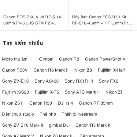
Canon EOS R50 V kit RF-S 14-
Máy ảnh Canon EOS R50 Kit
30mm F4-6.3 IS STM PZ +
RF-S18-45mm + RF 50mm F1.8
Canon HG-100TBR
STM
Tìm kiếm nhiều
Micro thu âm
Gimbal
Canon R8
Canon PowerShot V1
Canon R50V
Canon R6 Mark II
Nikon Z8
Fujifilm X-Half
Sony ZV-E10
Sony A6400
Sony RX1R III
Sony FX2
Fujifilm X-S20
Fujifilm X-T5
Sony A7C Mark II
Nikon Zf
Nikon Z5 II
Canon R50
DJI rs 4
Canon RF 85mm
Đèn chụp studio
Thẻ nhớ
Thiết bị livestream
Sony ZV E10 Mark II
gimbal DJI
Canon R5 Mark II
Sony A7 Mark V
Nikon Z6 Mark III
Đèn amaran