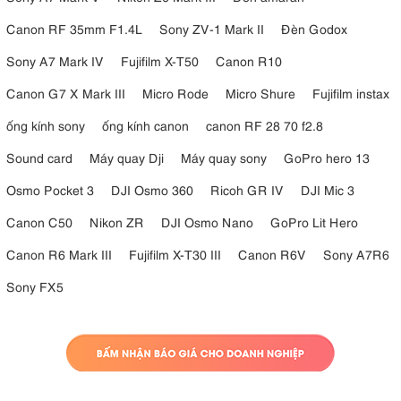
Canon RF 35mm F1.4L
Sony ZV-1 Mark II
Đèn Godox
Sony A7 Mark IV
Fujifilm X-T50
Canon R10
Canon G7 X Mark III
Micro Rode
Micro Shure
Fujifilm instax
ống kính sony
ống kính canon
canon RF 28 70 f2.8
Sound card
Máy quay Dji
Máy quay sony
GoPro hero 13
Osmo Pocket 3
DJI Osmo 360
Ricoh GR IV
DJI Mic 3
Canon C50
Nikon ZR
DJI Osmo Nano
GoPro Lit Hero
Canon R6 Mark III
Fujifilm X-T30 III
Canon R6V
Sony A7R6
Sony FX5