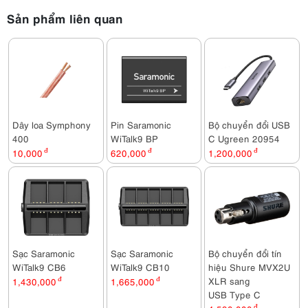
Sản phẩm liên quan
Dây loa Symphony
Pin Saramonic
Bộ chuyển đổi USB
400
WiTalk9 BP
C Ugreen 20954
10,000
đ
620,000
đ
1,200,000
đ
Sạc Saramonic
Sạc Saramonic
Bộ chuyển đổi tín
WiTalk9 CB6
WiTalk9 CB10
hiệu Shure MVX2U
XLR sang
1,430,000
đ
1,665,000
đ
USB Type C
đ