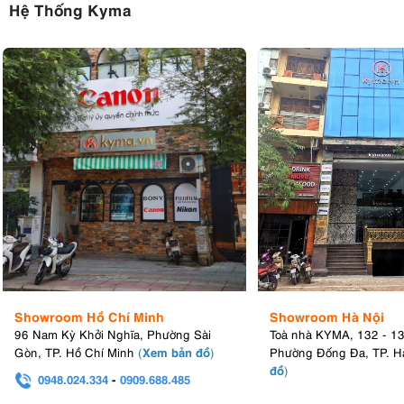
Hệ Thống Kyma
Showroom Hồ Chí Minh
Showroom Hà Nội
96 Nam Kỳ Khởi Nghĩa, Phường Sài
Toà nhà KYMA, 132 - 1
Xem bản đồ
Gòn, TP. Hồ Chí Minh
(
)
Phường Đống Đa, TP. H
đồ
)
0948.024.334
-
0909.688.485
0982.580.303
-
0938