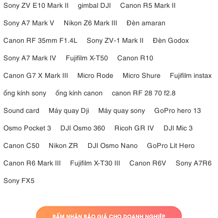
Sony ZV E10 Mark II
gimbal DJI
Canon R5 Mark II
Sony A7 Mark V
Nikon Z6 Mark III
Đèn amaran
Canon RF 35mm F1.4L
Sony ZV-1 Mark II
Đèn Godox
Sony A7 Mark IV
Fujifilm X-T50
Canon R10
Canon G7 X Mark III
Micro Rode
Micro Shure
Fujifilm instax
ống kính sony
ống kính canon
canon RF 28 70 f2.8
Sound card
Máy quay Dji
Máy quay sony
GoPro hero 13
Osmo Pocket 3
DJI Osmo 360
Ricoh GR IV
DJI Mic 3
Canon C50
Nikon ZR
DJI Osmo Nano
GoPro Lit Hero
Canon R6 Mark III
Fujifilm X-T30 III
Canon R6V
Sony A7R6
Sony FX5