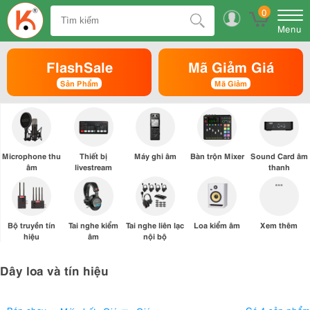
0
Menu
FlashSale
Mã Giảm Giá
Sản Phẩm
Mã Giảm
Microphone thu
Thiết bị
Máy ghi âm
Bàn trộn Mixer
Sound Card âm
âm
livestream
thanh
Bộ truyền tín
Tai nghe kiểm
Tai nghe liên lạc
Loa kiểm âm
Xem thêm
hiệu
âm
nội bộ
Dây loa và tín hiệu