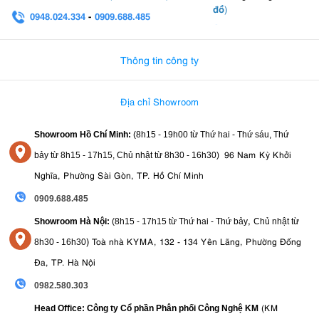
đồ
)
0948.024.334
-
0909.688.485
0982.580.303
-
0938
Thông tin công ty
Địa chỉ Showroom
Showroom Hồ Chí Minh:
(8h15 - 19h00 từ
Thứ hai - Thứ sáu, Thứ
96 Nam Kỳ Khởi
bảy từ
8h15 - 17h15,
Chủ nhật từ 8
h30 - 16h30
)
Nghĩa, Phường Sài Gòn, TP. Hồ Chí Minh
0909.688.485
,
Showroom Hà Nội:
(8h15 - 17h15 từ Thứ hai - Thứ bảy
Chủ nhật từ
)
Toà nhà KYMA, 132 - 134 Yên Lãng, Phường Đống
8
h30 - 16h30
Đa, TP. Hà Nội
0982.580.303
(KM
Head Office: Công ty Cổ phần Phân phối Công Nghệ KM