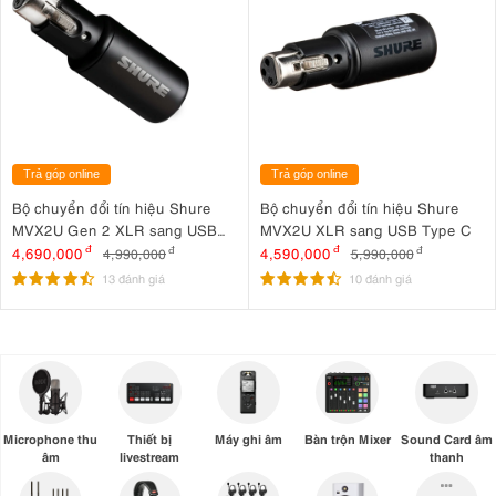
Trả góp online
Trả góp online
Bộ chuyển đổi tín hiệu Shure
Bộ chuyển đổi tín hiệu Shure
MVX2U Gen 2 XLR sang USB
MVX2U XLR sang USB Type C
Type C
4,690,000
đ
4,590,000
đ
4,990,000
đ
5,990,000
đ
13 đánh giá
10 đánh giá
Microphone thu
Thiết bị
Máy ghi âm
Bàn trộn Mixer
Sound Card âm
âm
livestream
thanh