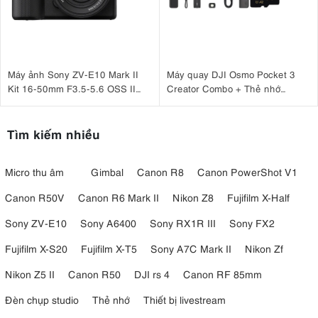
Máy ảnh Sony ZV-E10 Mark II
Máy quay DJI Osmo Pocket 3
Kit 16-50mm F3.5-5.6 OSS II
Creator Combo + Thẻ nhớ
Đen
MicroSDXC Sandisk Extreme
Pro 128GB 200MB/90MB/s
Tìm kiếm nhiều
Micro thu âm
Gimbal
Canon R8
Canon PowerShot V1
Canon R50V
Canon R6 Mark II
Nikon Z8
Fujifilm X-Half
Sony ZV-E10
Sony A6400
Sony RX1R III
Sony FX2
Fujifilm X-S20
Fujifilm X-T5
Sony A7C Mark II
Nikon Zf
Nikon Z5 II
Canon R50
DJI rs 4
Canon RF 85mm
Đèn chụp studio
Thẻ nhớ
Thiết bị livestream