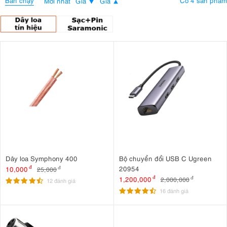
Bán chạy
Có 4 sản phẩm
Mới nhất
Giá
Giá
Dây loa Symphony 400
Bộ chuyển đổi USB C Ugreen
20954
10,000
đ
25,000
đ
1,200,000
đ
2,000,000
đ
12 đánh giá
16 đánh giá