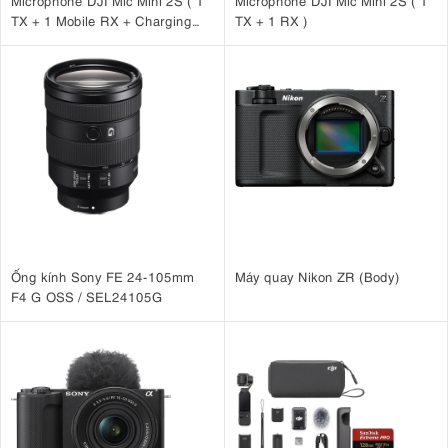
Microphone DJI Mic Mini 2S ( 1
Microphone DJI Mic Mini 2S ( 1
TX + 1 Mobile RX + Charging
TX + 1 RX )
Case )
Ống kính Sony FE 24-105mm
Máy quay Nikon ZR (Body)
F4 G OSS / SEL24105G