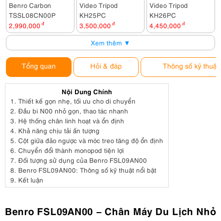
Benro Carbon
Video Tripod
Video Tripod
TSSL08CN00P
KH25PC
KH26PC
2,990,000
đ
3,500,000
đ
4,450,000
đ
Xem thêm ▼
Tổng quan
Hỏi & đáp
Thông số kỹ thuật
Nội Dung Chính
1.
Thiết kế gọn nhẹ, tối ưu cho di chuyển
2.
Đầu bi N00 nhỏ gọn, thao tác nhanh
3.
Hệ thống chân linh hoạt và ổn định
4.
Khả năng chịu tải ấn tượng
5.
Cột giữa đảo ngược và móc treo tăng độ ổn định
6.
Chuyển đổi thành monopod tiện lợi
7.
Đối tượng sử dụng của Benro FSL09AN00
8.
Benro FSL09AN00: Thông số kỹ thuật nổi bật
9.
Kết luận
Benro FSL09AN00 – Chân Máy Du Lịch Nhỏ