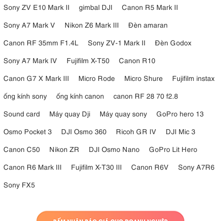
Sony ZV E10 Mark II
gimbal DJI
Canon R5 Mark II
Sony A7 Mark V
Nikon Z6 Mark III
Đèn amaran
Canon RF 35mm F1.4L
Sony ZV-1 Mark II
Đèn Godox
Sony A7 Mark IV
Fujifilm X-T50
Canon R10
Canon G7 X Mark III
Micro Rode
Micro Shure
Fujifilm instax
ống kính sony
ống kính canon
canon RF 28 70 f2.8
Sound card
Máy quay Dji
Máy quay sony
GoPro hero 13
Osmo Pocket 3
DJI Osmo 360
Ricoh GR IV
DJI Mic 3
Canon C50
Nikon ZR
DJI Osmo Nano
GoPro Lit Hero
Canon R6 Mark III
Fujifilm X-T30 III
Canon R6V
Sony A7R6
7. Đối tượng sử dụng của Benro
Sony FX5
FSL09AN00
Benro FSL09AN00 phù hợp với: