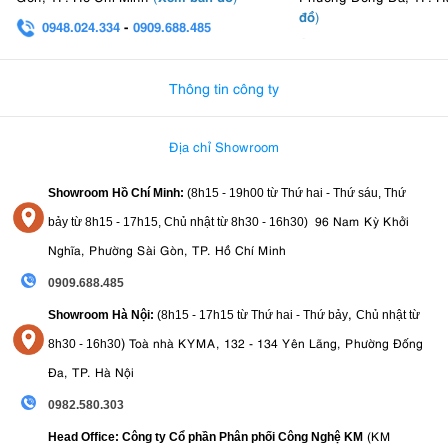
dạng, đây là chiếc tripod lý tưởng cho những ai đang làm quen với
đồ
)
việc sử dụng chân máy và muốn đầu tư một sản phẩm bền bỉ, linh
0948.024.334
-
0909.688.485
hoạt.
0982.580.303
-
0938
8. Benro FSL09AN00: Thông số kỹ thuật nổi
Thông tin công ty
bật
Địa chỉ Showroom
Chất liệu
: Hợp kim nhôm
Loại đầu tripod
: Ball Head N00
Showroom Hồ Chí Minh:
(8h15 - 19h00 từ
Thứ hai - Thứ sáu, Thứ
Ngàm gắn máy ảnh
: 1/4"-20
Plate tháo nhanh
: Arca-Type
96 Nam Kỳ Khởi
bảy từ
8h15 - 17h15,
Chủ nhật từ 8
h30 - 16h30
)
Tải trọng tối đa
: 3,99 kg
Nghĩa, Phường Sài Gòn, TP. Hồ Chí Minh
Chiều cao tối đa
: 130 cm
Chiều cao tối thiểu
: 31,5 cm
0909.688.485
Chiều dài khi gấp gọn
: 32,8 cm
,
Trọng lượng
: 1,18 kg
Showroom Hà Nội:
(8h15 - 17h15 từ Thứ hai - Thứ bảy
Chủ nhật từ
Số đoạn chân
: 5 đoạn
)
Toà nhà KYMA, 132 - 134 Yên Lãng, Phường Đống
8
h30 - 16h30
Kiểu khóa chân
: Khóa xoắn (Twist Lock)
Đa, TP. Hà Nội
Số mức góc mở chân
: 3 vị trí
Cột giữa
: Có, dạng faceted, đảo ngược được
0982.580.303
Móc treo ballast
: Có
Thước cân bằng (Bubble Level)
(KM
: Có
Head Office: Công ty Cổ phần Phân phối Công Nghệ KM