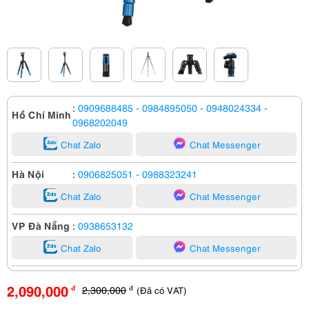
:
0909688485
- 0984895050
- 0948024334
-
Hồ Chí Minh
0968202049
Chat Zalo
Chat Messenger
Hà Nội
:
0906825051
- 0988323241
Chat Zalo
Chat Messenger
VP Đà Nẵng
:
0938653132
Chat Zalo
Chat Messenger
2,090,000
2,300,000
(Đã có VAT)
đ
đ