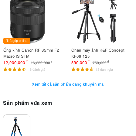
góc linh hoạt hỗ trợ người dùng chuyển đổi nhanh giữa chụp ngang
và dọc, đặc biệt hữu ích khi chụp phong cảnh, chân dung hoặc quay
video ngắn.
Trả góp online
Ống kính Canon RF 85mm F2
Chân máy ảnh K&F Concept
Macro IS STM
KF09.125
12,900,000
đ
590,000
đ
16,250,000
đ
750,000
đ
16 đánh giá
13 đánh giá
Xem tất cả sản phẩm đang khuyến mãi
Sản phẩm vừa xem