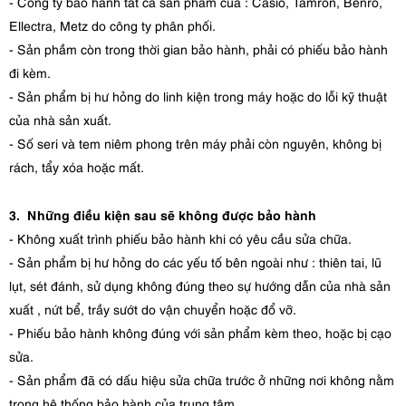
- Công ty bảo hành tất cả sản phẩm của : Casio, Tamron, Benro,
Ellectra, Metz do công ty phân phối.
- Sản phầm còn trong thời gian bảo hành, phải có phiếu bảo hành
đi kèm.
- Sản phẩm bị hư hỏng do linh kiện trong máy hoặc do lỗi kỹ thuật
của nhà sản xuất.
- Số seri và tem niêm phong trên máy phải còn nguyên, không bị
rách, tẩy xóa hoặc mất.
3. Những điều kiện sau sẽ không được bảo hành
- Không xuất trình phiếu bảo hành khi có yêu cầu sửa chữa.
- Sản phẩm bị hư hỏng do các yếu tố bên ngoài như : thiên tai, lũ
lụt, sét đánh, sử dụng không đúng theo sự hướng dẫn của nhà sản
xuất , nứt bể, trầy sướt do vận chuyển hoặc đổ vỡ.
- Phiếu bảo hành không đúng với sản phẩm kèm theo, hoặc bị cạo
sửa.
- Sản phẩm đã có dấu hiệu sửa chữa trước ở những nơi không nằm
trong hệ thống bảo hành của trung tâm.