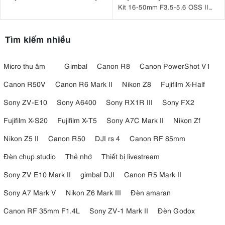
Kit 16-50mm F3.5-5.6 OSS II
Đen
Tìm kiếm nhiều
Micro thu âm
Gimbal
Canon R8
Canon PowerShot V1
Canon R50V
Canon R6 Mark II
Nikon Z8
Fujifilm X-Half
Sony ZV-E10
Sony A6400
Sony RX1R III
Sony FX2
Fujifilm X-S20
Fujifilm X-T5
Sony A7C Mark II
Nikon Zf
Nikon Z5 II
Canon R50
DJI rs 4
Canon RF 85mm
Đèn chụp studio
Thẻ nhớ
Thiết bị livestream
Sony ZV E10 Mark II
gimbal DJI
Canon R5 Mark II
Sony A7 Mark V
Nikon Z6 Mark III
Đèn amaran
Canon RF 35mm F1.4L
Sony ZV-1 Mark II
Đèn Godox