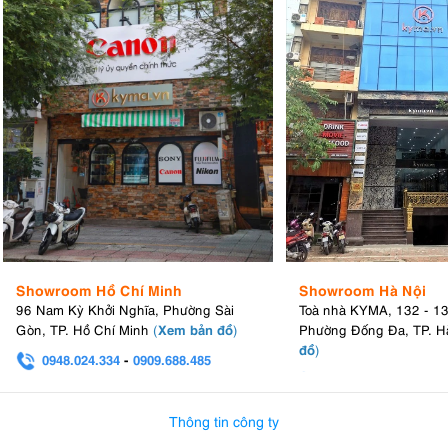
Showroom Hồ Chí Minh
Showroom Hà Nội
96 Nam Kỳ Khởi Nghĩa, Phường Sài
Toà nhà KYMA, 132 - 1
Xem bản đồ
Gòn, TP. Hồ Chí Minh
(
)
Phường Đống Đa, TP. H
đồ
)
0948.024.334
-
0909.688.485
0982.580.303
-
0938
Thông tin công ty