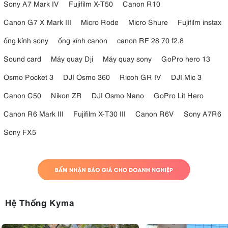
Sony A7 Mark IV
Fujifilm X-T50
Canon R10
Canon G7 X Mark III
Micro Rode
Micro Shure
Fujifilm instax
ống kính sony
ống kính canon
canon RF 28 70 f2.8
Sound card
Máy quay Dji
Máy quay sony
GoPro hero 13
Osmo Pocket 3
DJI Osmo 360
Ricoh GR IV
DJI Mic 3
Canon C50
Nikon ZR
DJI Osmo Nano
GoPro Lit Hero
Canon R6 Mark III
Fujifilm X-T30 III
Canon R6V
Sony A7R6
Sony FX5
Hệ Thống Kyma