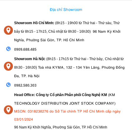
Địa chỉ Showroom
Showroom Hồ Chí Minh:
(8h15 - 19h00 từ
Thứ hai - Thứ sáu, Thứ
96 Nam Kỳ Khởi
bảy từ
8h15 - 17h15,
Chủ nhật từ 8
h30 - 16h30
)
Nghĩa, Phường Sài Gòn, TP. Hồ Chí Minh
0909.688.485
,
Showroom Hà Nội:
(8h15 - 17h15 từ Thứ hai - Thứ bảy
Chủ nhật từ
)
Toà nhà KYMA, 132 - 134 Yên Lãng, Phường Đống
8
h30 - 16h30
Đa, TP. Hà Nội
0982.580.303
(KM
Head Office: Công ty Cổ phần Phân phối Công Nghệ KM
TECHNOLOGY DISTRIBUTION JOINT STOCK COMPANY)
MSDN: 0318238276 do Sở Tài chính TP Hồ Chí Minh cấp ngày
03/01/2024
96 Nam Kỳ Khởi Nghĩa, Phường Sài Gòn, TP. Hồ Chí Minh