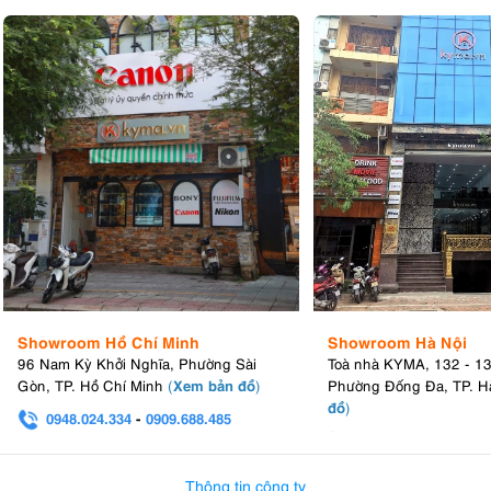
Showroom Hồ Chí Minh
Showroom Hà Nội
96 Nam Kỳ Khởi Nghĩa, Phường Sài
Toà nhà KYMA, 132 - 1
Xem bản đồ
Gòn, TP. Hồ Chí Minh
(
)
Phường Đống Đa, TP. H
đồ
)
0948.024.334
-
0909.688.485
0982.580.303
-
0938
Thông tin công ty