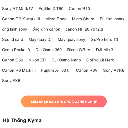
Sony A7 Mark IV
Fujifilm X-T50
Canon R10
Canon G7 X Mark III
Micro Rode
Micro Shure
Fujifilm instax
ống kính sony
ống kính canon
canon RF 28 70 f2.8
Sound card
Máy quay Dji
Máy quay sony
GoPro hero 13
Osmo Pocket 3
DJI Osmo 360
Ricoh GR IV
DJI Mic 3
Canon C50
Nikon ZR
DJI Osmo Nano
GoPro Lit Hero
Canon R6 Mark III
Fujifilm X-T30 III
Canon R6V
Sony A7R6
Sony FX5
Hệ Thống Kyma