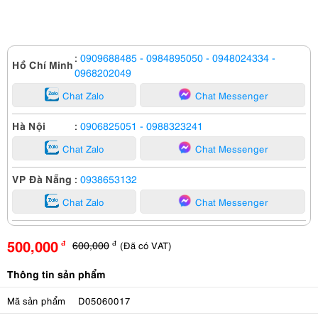
:
0909688485
- 0984895050
- 0948024334
-
Hồ Chí Minh
0968202049
Chat Zalo
Chat Messenger
Hà Nội
:
0906825051
- 0988323241
Chat Zalo
Chat Messenger
VP Đà Nẵng
:
0938653132
Chat Zalo
Chat Messenger
500,000
600,000
(Đã có VAT)
đ
đ
Thông tin sản phẩm
Mã sản phẩm
D05060017