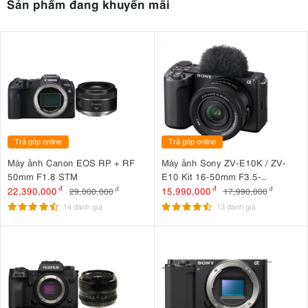
Sản phẩm đang khuyến mãi
Trả góp online
Trả góp online
Máy ảnh Canon EOS RP + RF
Máy ảnh Sony ZV-E10K / ZV-
50mm F1.8 STM
E10 Kit 16-50mm F3.5-
5.6 OSS II
22,390,000
đ
15,990,000
đ
29,000,000
đ
17,990,000
đ
14 đánh giá
13 đánh giá