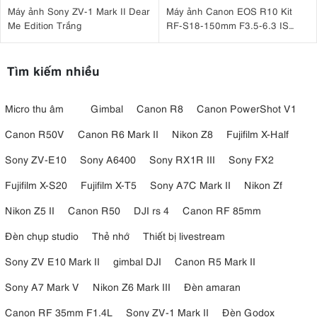
Máy ảnh Sony ZV-1 Mark II Dear
Máy ảnh Canon EOS R10 Kit
Me Edition Trắng
RF-S18-150mm F3.5-6.3 IS
STM
Tìm kiếm nhiều
Micro thu âm
Gimbal
Canon R8
Canon PowerShot V1
Canon R50V
Canon R6 Mark II
Nikon Z8
Fujifilm X-Half
Sony ZV-E10
Sony A6400
Sony RX1R III
Sony FX2
Fujifilm X-S20
Fujifilm X-T5
Sony A7C Mark II
Nikon Zf
Nikon Z5 II
Canon R50
DJI rs 4
Canon RF 85mm
Đèn chụp studio
Thẻ nhớ
Thiết bị livestream
Sony ZV E10 Mark II
gimbal DJI
Canon R5 Mark II
Sony A7 Mark V
Nikon Z6 Mark III
Đèn amaran
Canon RF 35mm F1.4L
Sony ZV-1 Mark II
Đèn Godox