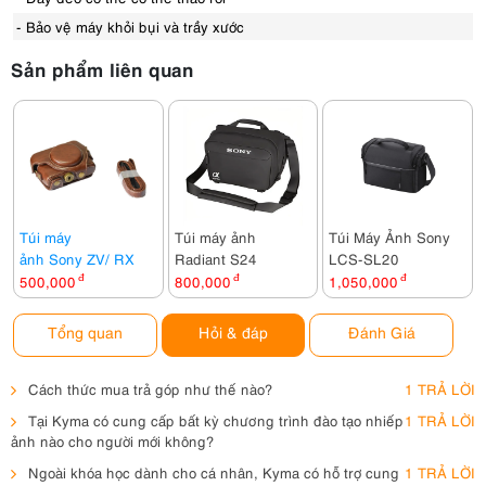
- Bảo vệ máy khỏi bụi và trầy xước
Sản phẩm liên quan
Túi máy
Túi máy ảnh
Túi Máy Ảnh Sony
ảnh Sony ZV/ RX
Radiant S24
LCS-SL20
500,000
đ
800,000
đ
1,050,000
đ
Tổng quan
Hỏi & đáp
Đánh Giá
Cách thức mua trả góp như thế nào?
1 TRẢ LỜI
Tại Kyma có cung cấp bất kỳ chương trình đào tạo nhiếp
1 TRẢ LỜI
ảnh nào cho người mới không?
Ngoài khóa học dành cho cá nhân, Kyma có hỗ trợ cung
1 TRẢ LỜI