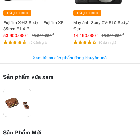
Trả góp online
Trả góp online
Fujifilm X-H2 Body + Fujifilm XF
Máy ảnh Sony ZV-E10 Body/
35mm F1.4 R
Đen
53,900,000
đ
14,190,000
đ
60,000,000
đ
16,990,000
đ
10 đánh giá
10 đánh giá
Xem tất cả sản phẩm đang khuyến mãi
Sản phẩm vừa xem
Sản Phẩm Mới