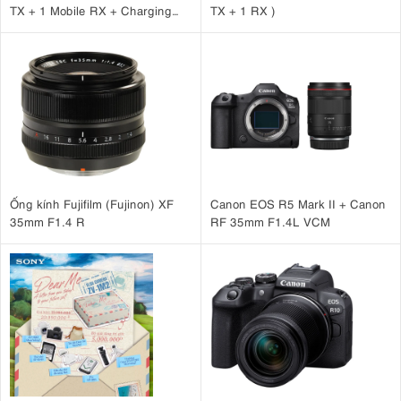
TX + 1 Mobile RX + Charging
TX + 1 RX )
Case )
Ống kính Fujifilm (Fujinon) XF
Canon EOS R5 Mark II + Canon
35mm F1.4 R
RF 35mm F1.4L VCM