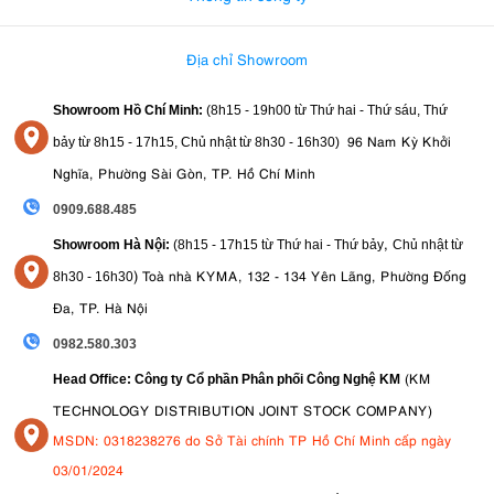
Địa chỉ Showroom
Showroom Hồ Chí Minh:
(8h15 - 19h00 từ
Thứ hai - Thứ sáu, Thứ
96 Nam Kỳ Khởi
bảy từ
8h15 - 17h15,
Chủ nhật từ 8
h30 - 16h30
)
Nghĩa, Phường Sài Gòn, TP. Hồ Chí Minh
0909.688.485
,
Showroom Hà Nội:
(8h15 - 17h15 từ Thứ hai - Thứ bảy
Chủ nhật từ
)
Toà nhà KYMA, 132 - 134 Yên Lãng, Phường Đống
8
h30 - 16h30
Đa, TP. Hà Nội
0982.580.303
(KM
Head Office: Công ty Cổ phần Phân phối Công Nghệ KM
TECHNOLOGY DISTRIBUTION JOINT STOCK COMPANY)
MSDN: 0318238276 do Sở Tài chính TP Hồ Chí Minh cấp ngày
03/01/2024