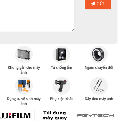
GỬI
Khung gắn cho máy
Tủ chống ẩm
Ngàm chuyển đổi
ảnh
Dụng cụ vệ sinh máy
Phụ kiện khác
Dây đeo máy ảnh
ảnh