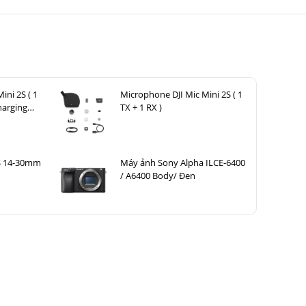
ini 2S ( 1
Microphone DJI Mic Mini 2S ( 1
harging
TX + 1 RX )
S 14-30mm
Máy ảnh Sony Alpha ILCE-6400
/ A6400 Body/ Đen