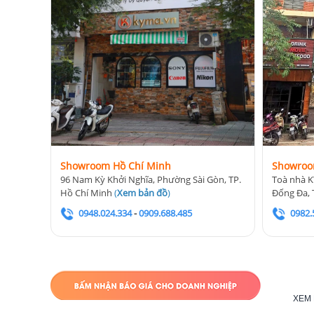
Showroom Hồ Chí Minh
Showroo
96 Nam Kỳ Khởi Nghĩa, Phường Sài Gòn, TP.
Toà nhà K
Hồ Chí Minh
(
Xem bản đồ
)
Đống Đa, 
0948.024.334
-
0909.688.485
0982.
XEM 