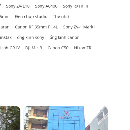
f
Sony ZV-E10
Sony A6400
Sony RX1R III
85mm
Đèn chụp studio
Thẻ nhớ
aran
Canon RF 35mm F1.4L
Sony ZV-1 Mark II
 instax
ống kính sony
ống kính canon
icoh GR IV
DJI Mic 3
Canon C50
Nikon ZR