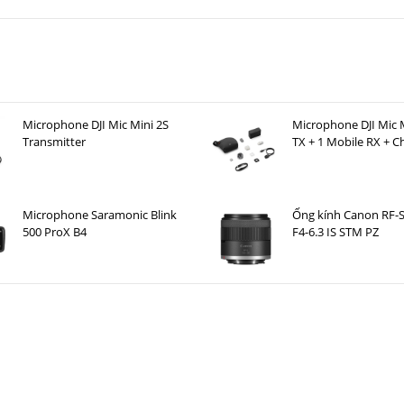
Microphone DJI Mic Mini 2S
Microphone DJI Mic M
Transmitter
TX + 1 Mobile RX + C
Case )
Microphone Saramonic Blink
Ống kính Canon RF-
500 ProX B4
F4-6.3 IS STM PZ