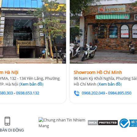
m Hà Nội
Showroom Hồ Chí Minh
YMA, 132 - 134 Yên Lãng, Phường
96 Nam Kỳ Khởi Nghĩa, Phường Sài
TP. Hà Nội
(
Xem bản đồ
)
Hồ Chí Minh
(
Xem bản đồ
)
580.303
-
0938.653.132
0968.202.049
-
0984.895.050
BẢN DI ĐỘNG