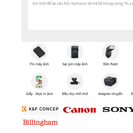
Pin máy ảnh
Sạc pin máy ảnh
Đèn flash
Giấy - Mực in ảnh
Đầu đọc thẻ nhớ
Adapter chuyển
Đ