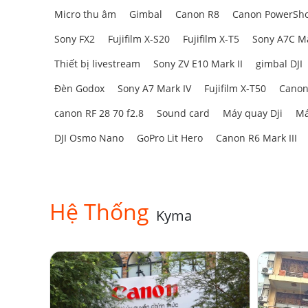
Micro thu âm
Gimbal
Canon R8
Canon PowerSho
Sony FX2
Fujifilm X-S20
Fujifilm X-T5
Sony A7C Ma
Thiết bị livestream
Sony ZV E10 Mark II
gimbal DJI
Đèn Godox
Sony A7 Mark IV
Fujifilm X-T50
Canon
canon RF 28 70 f2.8
Sound card
Máy quay Dji
Má
DJI Osmo Nano
GoPro Lit Hero
Canon R6 Mark III
Hệ Thống
Kyma