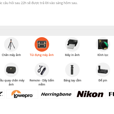
Chân máy ảnh
Túi đựng máy ảnh
Máy in ảnh
Kính lọc
ầu quay chân máy
Remote - Dây bấm
Báng tay cầm
Đế pin
ảnh
mềm