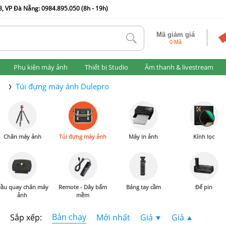
, VP Đà Nẵng: 0984.895.050 (8h - 19h)
Mã giảm giá
tlk
0 Mã
Phụ kiện máy ảnh
Thiết bị Studio
Âm thanh & livestream
h
Túi đựng máy ảnh Dulepro
Chân máy ảnh
Túi đựng máy ảnh
Máy in ảnh
Kính lọc
ầu quay chân máy
Remote - Dây bấm
Báng tay cầm
Đế pin
ảnh
mềm
Bán chạy
Sắp xếp:
Mới nhất
Giá
Giá