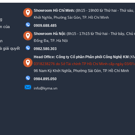
Showroom Hồ Chí Minh:
(8h15 - 19h00 từ
Thứ hai - Thứ sáu,
Khởi Nghĩa, Phường Sài Gòn, TP. Hồ Chí Minh
ng
0909.688.485
ệm của
,
Showroom Hà Nội:
(8h15 - 17h15 từ Thứ hai - Thứ bảy
Chủ n
Đống Đa, TP. Hà Nội
án
à giải quyết
0982.580.303
(KM
Head Office: Công ty Cổ phần Phân phối Công Nghệ KM
0318238276 do Sở Tài chính TP Hồ Chí Minh cấp ngày 03/01
96 Nam Kỳ Khởi Nghĩa, Phường Sài Gòn, TP. Hồ Chí Minh
09
84.895.050
info@kyma.vn