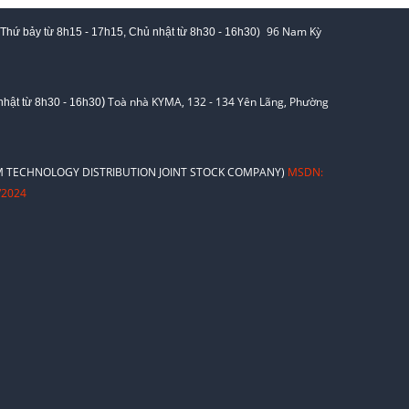
96 Nam Kỳ
 Thứ bảy từ
8h15 - 17h15,
Chủ nhật từ 8
h30 - 16h30
)
)
Toà nhà KYMA, 132 - 134 Yên Lãng, Phường
hật từ 8
h30 - 16h30
 TECHNOLOGY DISTRIBUTION JOINT STOCK COMPANY)
MSDN:
/2024