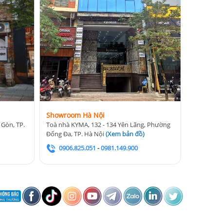
Showroom Hà Nội
 Gòn, TP.
Toà nhà KYMA, 132 - 134 Yên Lãng, Phường
Đống Đa, TP. Hà Nội
(
Xem bản đồ
)
0906.825.051
-
0981.149.900