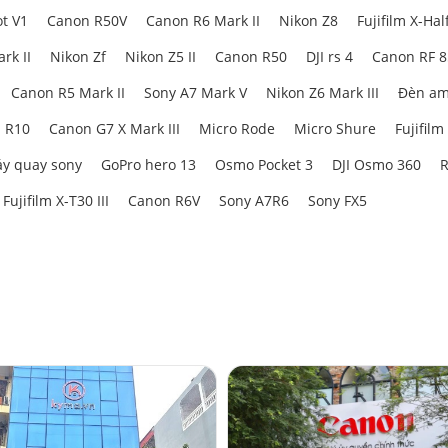
t V1
Canon R50V
Canon R6 Mark II
Nikon Z8
Fujifilm X-Hal
rk II
Nikon Zf
Nikon Z5 II
Canon R50
DJI rs 4
Canon RF 
Canon R5 Mark II
Sony A7 Mark V
Nikon Z6 Mark III
Đèn am
 R10
Canon G7 X Mark III
Micro Rode
Micro Shure
Fujifilm
y quay sony
GoPro hero 13
Osmo Pocket 3
DJI Osmo 360
R
Fujifilm X-T30 III
Canon R6V
Sony A7R6
Sony FX5