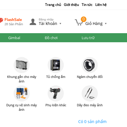
Trang chủ
Giới thiệu
Tin tức
Liên hệ
0
FlashSale
Đăng nhập
Tài khoản
Giỏ Hàng
28 Sản Phẩm
Gimbal
Đồ chơi
Lưu trữ
Khung gắn cho máy
Tủ chống ẩm
Ngàm chuyển đổi
ảnh
Dụng cụ vệ sinh máy
Phụ kiện khác
Dây đeo máy ảnh
ảnh
Có 0 sản phẩm