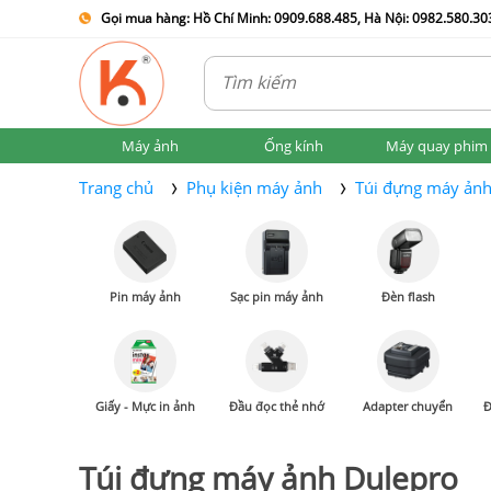
Gọi mua hàng: Hồ Chí Minh: 0909.688.485, Hà Nội: 0982.580.303
Máy ảnh
Ống kính
Máy quay phim
Trang chủ
Phụ kiện máy ảnh
Túi đựng máy ản
Pin máy ảnh
Sạc pin máy ảnh
Đèn flash
Giấy - Mực in ảnh
Đầu đọc thẻ nhớ
Adapter chuyển
Đ
Túi đựng máy ảnh Dulepro