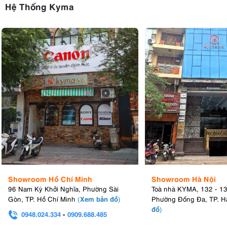
Hệ Thống Kyma
Showroom Hồ Chí Minh
Showroom Hà Nội
96 Nam Kỳ Khởi Nghĩa, Phường Sài
Toà nhà KYMA, 132 - 1
Xem bản đồ
Gòn, TP. Hồ Chí Minh
(
)
Phường Đống Đa, TP. H
đồ
)
0948.024.334
-
0909.688.485
0982.580.303
-
0938