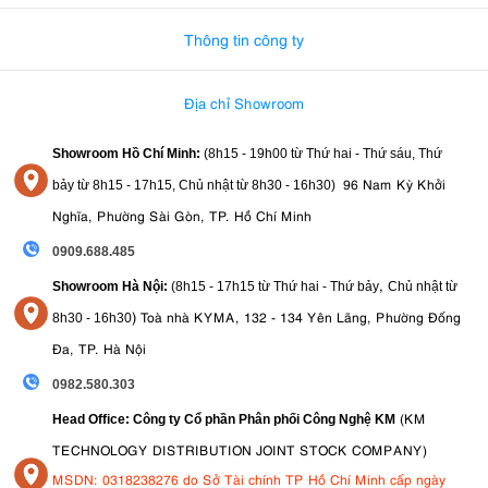
Thông tin công ty
Địa chỉ Showroom
Showroom Hồ Chí Minh:
(8h15 - 19h00 từ
Thứ hai - Thứ sáu, Thứ
96 Nam Kỳ Khởi
bảy từ
8h15 - 17h15,
Chủ nhật từ 8
h30 - 16h30
)
Nghĩa, Phường Sài Gòn, TP. Hồ Chí Minh
0909.688.485
,
Showroom Hà Nội:
(8h15 - 17h15 từ Thứ hai - Thứ bảy
Chủ nhật từ
)
Toà nhà KYMA, 132 - 134 Yên Lãng, Phường Đống
8
h30 - 16h30
Đa, TP. Hà Nội
0982.580.303
(KM
Head Office: Công ty Cổ phần Phân phối Công Nghệ KM
TECHNOLOGY DISTRIBUTION JOINT STOCK COMPANY)
MSDN: 0318238276 do Sở Tài chính TP Hồ Chí Minh cấp ngày