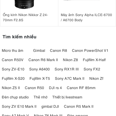
Ống kính Nikon Nikkor Z 24-
Máy ảnh Sony Alpha ILCE-6700
70mm F2.8S
/ A6700 Body
Tìm kiếm nhiều
Micro thu âm
Gimbal
Canon R8
Canon PowerShot V1
Canon R50V
Canon R6 Mark II
Nikon Z8
Fujifilm X-Half
Sony ZV-E10
Sony A6400
Sony RX1R III
Sony FX2
Fujifilm X-S20
Fujifilm X-T5
Sony A7C Mark II
Nikon Zf
Nikon Z5 II
Canon R50
DJI rs 4
Canon RF 85mm
Đèn chụp studio
Thẻ nhớ
Thiết bị livestream
Sony ZV E10 Mark II
gimbal DJI
Canon R5 Mark II
Sony A7 Mark V
Nikon Z6 Mark III
Đèn amaran