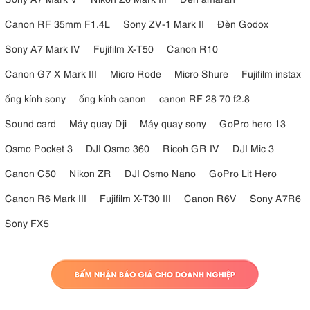
Canon RF 35mm F1.4L
Sony ZV-1 Mark II
Đèn Godox
Sony A7 Mark IV
Fujifilm X-T50
Canon R10
Canon G7 X Mark III
Micro Rode
Micro Shure
Fujifilm instax
ống kính sony
ống kính canon
canon RF 28 70 f2.8
Sound card
Máy quay Dji
Máy quay sony
GoPro hero 13
Osmo Pocket 3
DJI Osmo 360
Ricoh GR IV
DJI Mic 3
Canon C50
Nikon ZR
DJI Osmo Nano
GoPro Lit Hero
Canon R6 Mark III
Fujifilm X-T30 III
Canon R6V
Sony A7R6
Sony FX5