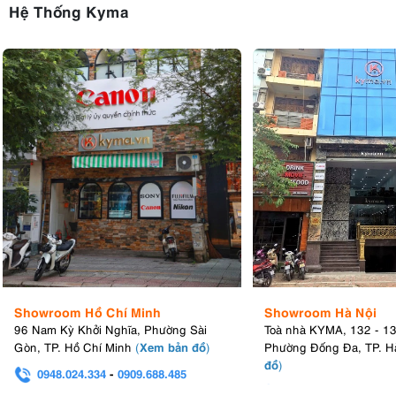
Hệ Thống Kyma
Showroom Hồ Chí Minh
Showroom Hà Nội
96 Nam Kỳ Khởi Nghĩa, Phường Sài
Toà nhà KYMA, 132 - 1
Xem bản đồ
Gòn, TP. Hồ Chí Minh
(
)
Phường Đống Đa, TP. H
đồ
)
0948.024.334
-
0909.688.485
0982.580.303
-
0938