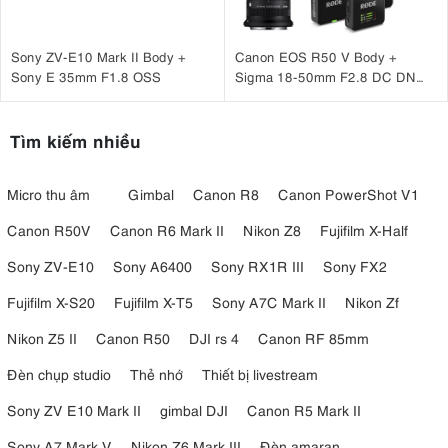
Sony ZV-E10 Mark II Body +
Canon EOS R50 V Body +
Sony E 35mm F1.8 OSS
Sigma 18-50mm F2.8 DC DN
(C) + Rode Wireless Go III
Tìm kiếm nhiều
Micro thu âm
Gimbal
Canon R8
Canon PowerShot V1
Canon R50V
Canon R6 Mark II
Nikon Z8
Fujifilm X-Half
Sony ZV-E10
Sony A6400
Sony RX1R III
Sony FX2
Fujifilm X-S20
Fujifilm X-T5
Sony A7C Mark II
Nikon Zf
Nikon Z5 II
Canon R50
DJI rs 4
Canon RF 85mm
Đèn chụp studio
Thẻ nhớ
Thiết bị livestream
Sony ZV E10 Mark II
gimbal DJI
Canon R5 Mark II
Sony A7 Mark V
Nikon Z6 Mark III
Đèn amaran