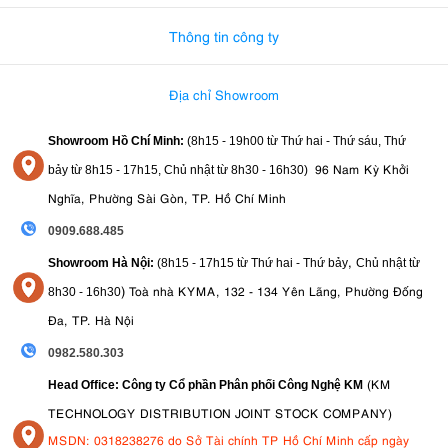
Thông tin công ty
Địa chỉ Showroom
Showroom Hồ Chí Minh:
(8h15 - 19h00 từ
Thứ hai - Thứ sáu, Thứ
96 Nam Kỳ Khởi
bảy từ
8h15 - 17h15,
Chủ nhật từ 8
h30 - 16h30
)
Nghĩa, Phường Sài Gòn, TP. Hồ Chí Minh
0909.688.485
,
Showroom Hà Nội:
(8h15 - 17h15 từ Thứ hai - Thứ bảy
Chủ nhật từ
)
Toà nhà KYMA, 132 - 134 Yên Lãng, Phường Đống
8
h30 - 16h30
Đa, TP. Hà Nội
0982.580.303
(KM
Head Office: Công ty Cổ phần Phân phối Công Nghệ KM
TECHNOLOGY DISTRIBUTION JOINT STOCK COMPANY)
MSDN: 0318238276 do Sở Tài chính TP Hồ Chí Minh cấp ngày