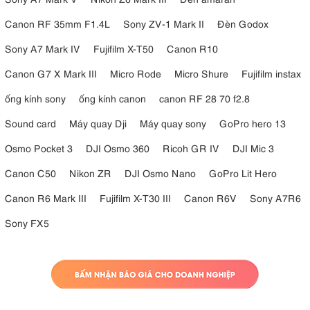
Canon RF 35mm F1.4L
Sony ZV-1 Mark II
Đèn Godox
Sony A7 Mark IV
Fujifilm X-T50
Canon R10
Canon G7 X Mark III
Micro Rode
Micro Shure
Fujifilm instax
ống kính sony
ống kính canon
canon RF 28 70 f2.8
Sound card
Máy quay Dji
Máy quay sony
GoPro hero 13
Osmo Pocket 3
DJI Osmo 360
Ricoh GR IV
DJI Mic 3
Canon C50
Nikon ZR
DJI Osmo Nano
GoPro Lit Hero
Canon R6 Mark III
Fujifilm X-T30 III
Canon R6V
Sony A7R6
Sony FX5