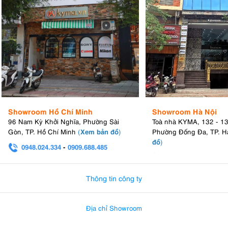
Showroom Hồ Chí Minh
Showroom Hà Nội
96 Nam Kỳ Khởi Nghĩa, Phường Sài
Toà nhà KYMA, 132 - 1
Xem bản đồ
Gòn, TP. Hồ Chí Minh
(
)
Phường Đống Đa, TP. H
đồ
)
0948.024.334
-
0909.688.485
0982.580.303
-
0938
Thông tin công ty
Địa chỉ Showroom