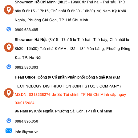
Showroom Hồ Chí Minh:
(8h15 - 19h00 từ
Thứ hai - Thứ sáu, Thứ
96 Nam Kỳ Khởi
bảy từ
8h15 - 17h15,
Chủ nhật từ 8
h30 - 16h30
)
Nghĩa, Phường Sài Gòn, TP. Hồ Chí Minh
0909.688.485
,
Showroom Hà Nội:
(8h15 - 17h15 từ Thứ hai - Thứ bảy
Chủ nhật từ
)
Toà nhà KYMA, 132 - 134 Yên Lãng, Phường Đống
8
h30 - 16h30
Đa, TP. Hà Nội
0982.580.303
(KM
Head Office: Công ty Cổ phần Phân phối Công Nghệ KM
TECHNOLOGY DISTRIBUTION JOINT STOCK COMPANY)
MSDN: 0318238276 do Sở Tài chính TP Hồ Chí Minh cấp ngày
03/01/2024
96 Nam Kỳ Khởi Nghĩa, Phường Sài Gòn, TP. Hồ Chí Minh
09
84.895.050
info@kyma.vn