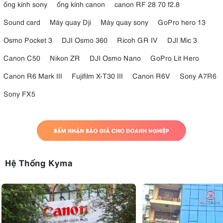
ống kính sony
ống kính canon
canon RF 28 70 f2.8
Sound card
Máy quay Dji
Máy quay sony
GoPro hero 13
Osmo Pocket 3
DJI Osmo 360
Ricoh GR IV
DJI Mic 3
Canon C50
Nikon ZR
DJI Osmo Nano
GoPro Lit Hero
Canon R6 Mark III
Fujifilm X-T30 III
Canon R6V
Sony A7R6
Sony FX5
Hệ Thống Kyma