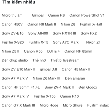
Tìm kiếm nhiều
Micro thu âm
Gimbal
Canon R8
Canon PowerShot V1
Canon R50V
Canon R6 Mark II
Nikon Z8
Fujifilm X-Half
Sony ZV-E10
Sony A6400
Sony RX1R III
Sony FX2
Fujifilm X-S20
Fujifilm X-T5
Sony A7C Mark II
Nikon Zf
Nikon Z5 II
Canon R50
DJI rs 4
Canon RF 85mm
Đèn chụp studio
Thẻ nhớ
Thiết bị livestream
Sony ZV E10 Mark II
gimbal DJI
Canon R5 Mark II
Sony A7 Mark V
Nikon Z6 Mark III
Đèn amaran
Canon RF 35mm F1.4L
Sony ZV-1 Mark II
Đèn Godox
Sony A7 Mark IV
Fujifilm X-T50
Canon R10
Canon G7 X Mark III
Micro Rode
Micro Shure
Fujifilm instax