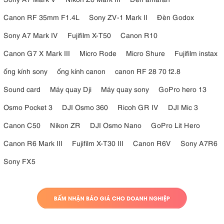
Canon RF 35mm F1.4L
Sony ZV-1 Mark II
Đèn Godox
Sony A7 Mark IV
Fujifilm X-T50
Canon R10
Canon G7 X Mark III
Micro Rode
Micro Shure
Fujifilm instax
ống kính sony
ống kính canon
canon RF 28 70 f2.8
Sound card
Máy quay Dji
Máy quay sony
GoPro hero 13
Osmo Pocket 3
DJI Osmo 360
Ricoh GR IV
DJI Mic 3
Canon C50
Nikon ZR
DJI Osmo Nano
GoPro Lit Hero
Canon R6 Mark III
Fujifilm X-T30 III
Canon R6V
Sony A7R6
Sony FX5