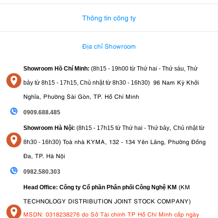
Thông tin công ty
Địa chỉ Showroom
Showroom Hồ Chí Minh:
(8h15 - 19h00 từ
Thứ hai - Thứ sáu, Thứ
96 Nam Kỳ Khởi
bảy từ
8h15 - 17h15,
Chủ nhật từ 8
h30 - 16h30
)
Nghĩa, Phường Sài Gòn, TP. Hồ Chí Minh
0909.688.485
,
Showroom Hà Nội:
(8h15 - 17h15 từ Thứ hai - Thứ bảy
Chủ nhật từ
)
Toà nhà KYMA, 132 - 134 Yên Lãng, Phường Đống
8
h30 - 16h30
Đa, TP. Hà Nội
0982.580.303
(KM
Head Office: Công ty Cổ phần Phân phối Công Nghệ KM
TECHNOLOGY DISTRIBUTION JOINT STOCK COMPANY)
MSDN: 0318238276 do Sở Tài chính TP Hồ Chí Minh cấp ngày