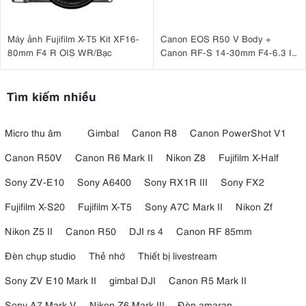
Máy ảnh Fujifilm X-T5 Kit XF16-
Canon EOS R50 V Body +
80mm F4 R OIS WR/Bạc
Canon RF-S 14-30mm F4-6.3 IS
STM PZ
Tìm kiếm nhiều
Micro thu âm
Gimbal
Canon R8
Canon PowerShot V1
Canon R50V
Canon R6 Mark II
Nikon Z8
Fujifilm X-Half
Sony ZV-E10
Sony A6400
Sony RX1R III
Sony FX2
Fujifilm X-S20
Fujifilm X-T5
Sony A7C Mark II
Nikon Zf
Nikon Z5 II
Canon R50
DJI rs 4
Canon RF 85mm
Đèn chụp studio
Thẻ nhớ
Thiết bị livestream
Sony ZV E10 Mark II
gimbal DJI
Canon R5 Mark II
Sony A7 Mark V
Nikon Z6 Mark III
Đèn amaran