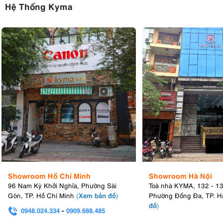
Hệ Thống Kyma
Showroom Hồ Chí Minh
Showroom Hà Nội
96 Nam Kỳ Khởi Nghĩa, Phường Sài
Toà nhà KYMA, 132 - 1
Xem bản đồ
Gòn, TP. Hồ Chí Minh
(
)
Phường Đống Đa, TP. H
đồ
)
0948.024.334
-
0909.688.485
0982.580.303
-
0938