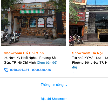
Showroom Hồ Chí Minh
Showroom Hà Nội
96 Nam Kỳ Khởi Nghĩa, Phường Sài
Toà nhà KYMA, 132 - 1
Xem bản đồ
Gòn, TP. Hồ Chí Minh
(
)
Phường Đống Đa, TP. H
đồ
)
0948.024.334
-
0909.688.485
0982.580.303
-
0938
Thông tin công ty
Địa chỉ Showroom