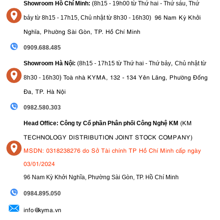
Showroom Hồ Chí Minh:
(8h15 - 19h00 từ
Thứ hai - Thứ sáu, Thứ
96 Nam Kỳ Khởi
bảy từ
8h15 - 17h15,
Chủ nhật từ 8
h30 - 16h30
)
Nghĩa, Phường Sài Gòn, TP. Hồ Chí Minh
0909.688.485
,
Showroom Hà Nội:
(8h15 - 17h15 từ Thứ hai - Thứ bảy
Chủ nhật từ
)
Toà nhà KYMA, 132 - 134 Yên Lãng, Phường Đống
8
h30 - 16h30
Đa, TP. Hà Nội
0982.580.303
(KM
Head Office: Công ty Cổ phần Phân phối Công Nghệ KM
TECHNOLOGY DISTRIBUTION JOINT STOCK COMPANY)
MSDN: 0318238276 do Sở Tài chính TP Hồ Chí Minh cấp ngày
03/01/2024
96 Nam Kỳ Khởi Nghĩa, Phường Sài Gòn, TP. Hồ Chí Minh
09
84.895.050
info@kyma.vn