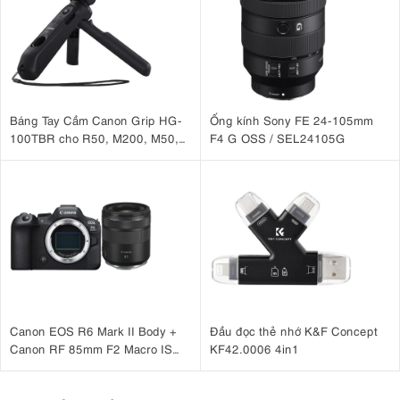
Báng Tay Cầm Canon Grip HG-
Ống kính Sony FE 24-105mm
100TBR cho R50, M200, M50,
F4 G OSS / SEL24105G
G7 X Mark III, G5 X Mark II
Canon EOS R6 Mark II Body +
Đầu đọc thẻ nhớ K&F Concept
Canon RF 85mm F2 Macro IS
KF42.0006 4in1
STM