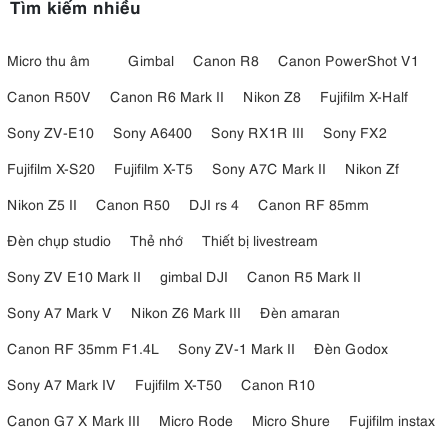
Tìm kiếm nhiều
Micro thu âm
Gimbal
Canon R8
Canon PowerShot V1
Canon R50V
Canon R6 Mark II
Nikon Z8
Fujifilm X-Half
Sony ZV-E10
Sony A6400
Sony RX1R III
Sony FX2
Fujifilm X-S20
Fujifilm X-T5
Sony A7C Mark II
Nikon Zf
Nikon Z5 II
Canon R50
DJI rs 4
Canon RF 85mm
Đèn chụp studio
Thẻ nhớ
Thiết bị livestream
Sony ZV E10 Mark II
gimbal DJI
Canon R5 Mark II
Sony A7 Mark V
Nikon Z6 Mark III
Đèn amaran
Canon RF 35mm F1.4L
Sony ZV-1 Mark II
Đèn Godox
Sony A7 Mark IV
Fujifilm X-T50
Canon R10
Canon G7 X Mark III
Micro Rode
Micro Shure
Fujifilm instax