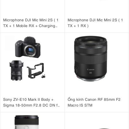
Microphone DJI Mic Mini 2S ( 1
Microphone DJI Mic Mini 2S ( 1
TX + 1 Mobile RX + Charging
TX + 1 RX )
Case )
Sony ZV-E10 Mark II Body +
Ống kính Canon RF 85mm F2
Sigma 18-50mm F2.8 DC DN for
Macro IS STM
Sony + SmallRig Cage for Sony
ZV-E10 II 4867