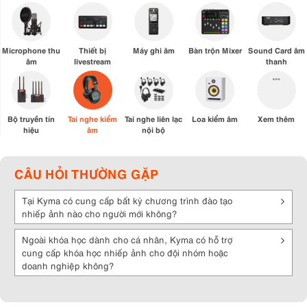
Microphone thu
Thiết bị
Máy ghi âm
Bàn trộn Mixer
Sound Card âm
âm
livestream
thanh
Bộ truyền tín
Tai nghe kiểm
Tai nghe liên lạc
Loa kiểm âm
Xem thêm
hiệu
âm
nội bộ
CÂU HỎI THƯỜNG GẶP
Tại Kyma có cung cấp bất kỳ chương trình đào tạo
nhiếp ảnh nào cho người mới không?
Ngoài khóa học dành cho cá nhân, Kyma có hỗ trợ
cung cấp khóa học nhiếp ảnh cho đội nhóm hoặc
doanh nghiệp không?