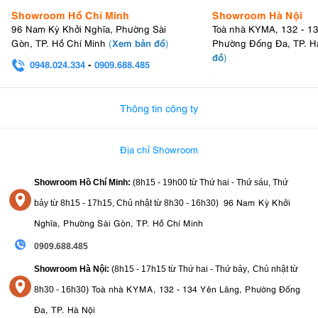
Showroom Hồ Chí Minh
Showroom Hà Nội
96 Nam Kỳ Khởi Nghĩa, Phường Sài
Toà nhà KYMA, 132 - 1
Xem bản đồ
Gòn, TP. Hồ Chí Minh
(
)
Phường Đống Đa, TP. H
đồ
)
0948.024.334
-
0909.688.485
0982.580.303
-
0938
Thông tin công ty
Địa chỉ Showroom
Showroom Hồ Chí Minh:
(8h15 - 19h00 từ
Thứ hai - Thứ sáu, Thứ
96 Nam Kỳ Khởi
bảy từ
8h15 - 17h15,
Chủ nhật từ 8
h30 - 16h30
)
Nghĩa, Phường Sài Gòn, TP. Hồ Chí Minh
0909.688.485
,
Showroom Hà Nội:
(8h15 - 17h15 từ Thứ hai - Thứ bảy
Chủ nhật từ
)
Toà nhà KYMA, 132 - 134 Yên Lãng, Phường Đống
8
h30 - 16h30
Đa, TP. Hà Nội