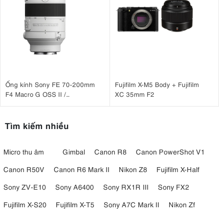
Ống kính Sony FE 70-200mm
Fujifilm X-M5 Body + Fujifilm
F4 Macro G OSS II /
XC 35mm F2
SEL70200G2
Tìm kiếm nhiều
Micro thu âm
Gimbal
Canon R8
Canon PowerShot V1
Canon R50V
Canon R6 Mark II
Nikon Z8
Fujifilm X-Half
Sony ZV-E10
Sony A6400
Sony RX1R III
Sony FX2
Fujifilm X-S20
Fujifilm X-T5
Sony A7C Mark II
Nikon Zf