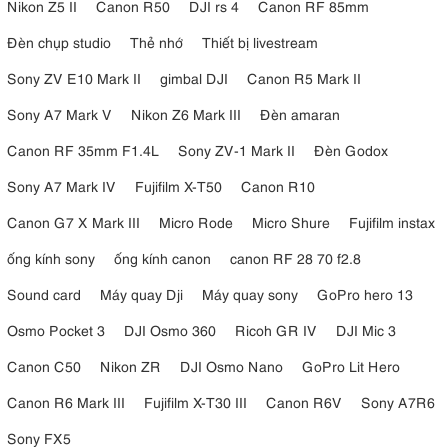
Nikon Z5 II
Canon R50
DJI rs 4
Canon RF 85mm
Đèn chụp studio
Thẻ nhớ
Thiết bị livestream
Sony ZV E10 Mark II
gimbal DJI
Canon R5 Mark II
Sony A7 Mark V
Nikon Z6 Mark III
Đèn amaran
Canon RF 35mm F1.4L
Sony ZV-1 Mark II
Đèn Godox
Sony A7 Mark IV
Fujifilm X-T50
Canon R10
Canon G7 X Mark III
Micro Rode
Micro Shure
Fujifilm instax
ống kính sony
ống kính canon
canon RF 28 70 f2.8
Sound card
Máy quay Dji
Máy quay sony
GoPro hero 13
Osmo Pocket 3
DJI Osmo 360
Ricoh GR IV
DJI Mic 3
Canon C50
Nikon ZR
DJI Osmo Nano
GoPro Lit Hero
Canon R6 Mark III
Fujifilm X-T30 III
Canon R6V
Sony A7R6
Sony FX5