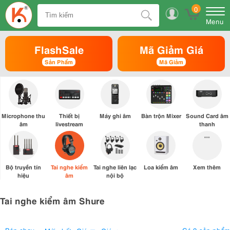
0
Menu
FlashSale
Mã Giảm Giá
Sản Phẩm
Mã Giảm
Microphone thu
Thiết bị
Máy ghi âm
Bàn trộn Mixer
Sound Card âm
âm
livestream
thanh
Bộ truyền tín
Tai nghe kiểm
Tai nghe liên lạc
Loa kiểm âm
Xem thêm
hiệu
âm
nội bộ
Tai nghe kiểm âm Shure