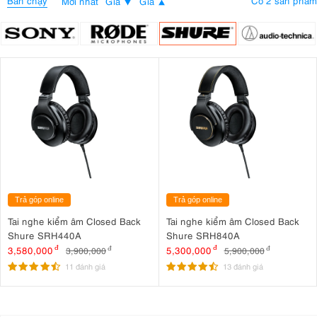
Bán chạy
Có 2 sản phẩm
Mới nhất
Giá
Giá
Trả góp online
Trả góp online
Tai nghe kiểm âm Closed Back
Tai nghe kiểm âm Closed Back
Shure SRH440A
Shure SRH840A
3,580,000
đ
5,300,000
đ
3,900,000
đ
5,900,000
đ
11 đánh giá
13 đánh giá