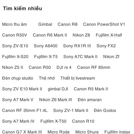
SmallRig ARRI Locating Top
Handle 3765
Tìm kiếm nhiều
Micro thu âm
Gimbal
Canon R8
Canon PowerShot V1
Canon R50V
Canon R6 Mark II
Nikon Z8
Fujifilm X-Half
Sony ZV-E10
Sony A6400
Sony RX1R III
Sony FX2
Fujifilm X-S20
Fujifilm X-T5
Sony A7C Mark II
Nikon Zf
Nikon Z5 II
Canon R50
DJI rs 4
Canon RF 85mm
Đèn chụp studio
Thẻ nhớ
Thiết bị livestream
Sony ZV E10 Mark II
gimbal DJI
Canon R5 Mark II
Sony A7 Mark V
Nikon Z6 Mark III
Đèn amaran
Canon RF 35mm F1.4L
Sony ZV-1 Mark II
Đèn Godox
Sony A7 Mark IV
Fujifilm X-T50
Canon R10
Canon G7 X Mark III
Micro Rode
Micro Shure
Fujifilm instax