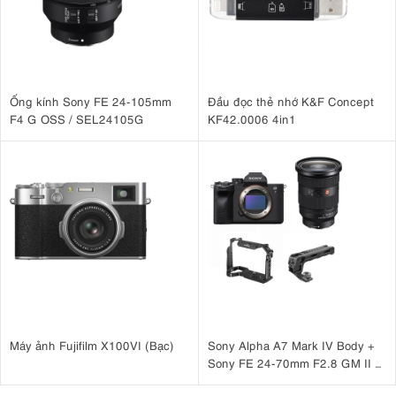
Ống kính Sony FE 24-105mm
Đầu đọc thẻ nhớ K&F Concept
F4 G OSS / SEL24105G
KF42.0006 4in1
Máy ảnh Fujifilm X100VI (Bạc)
Sony Alpha A7 Mark IV Body +
Sony FE 24-70mm F2.8 GM II +
SmallRig Cage 3667B +