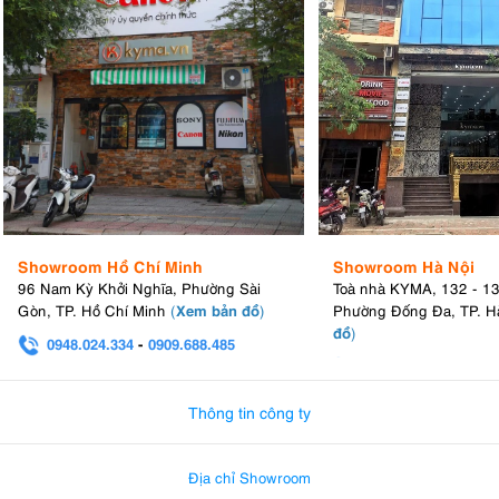
Showroom Hồ Chí Minh
Showroom Hà Nội
96 Nam Kỳ Khởi Nghĩa, Phường Sài
Toà nhà KYMA, 132 - 1
Xem bản đồ
Gòn, TP. Hồ Chí Minh
(
)
Phường Đống Đa, TP. H
đồ
)
0948.024.334
-
0909.688.485
0982.580.303
-
0938
Thông tin công ty
Địa chỉ Showroom