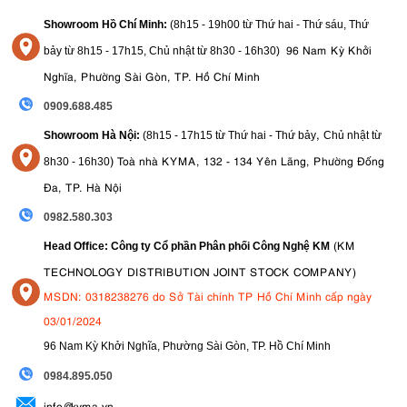
Showroom Hồ Chí Minh:
(8h15 - 19h00 từ
Thứ hai - Thứ sáu, Thứ
96 Nam Kỳ Khởi
bảy từ
8h15 - 17h15,
Chủ nhật từ 8
h30 - 16h30
)
Nghĩa, Phường Sài Gòn, TP. Hồ Chí Minh
0909.688.485
,
Showroom Hà Nội:
(8h15 - 17h15 từ Thứ hai - Thứ bảy
Chủ nhật từ
)
Toà nhà KYMA, 132 - 134 Yên Lãng, Phường Đống
8
h30 - 16h30
Đa, TP. Hà Nội
0982.580.303
(KM
Head Office: Công ty Cổ phần Phân phối Công Nghệ KM
TECHNOLOGY DISTRIBUTION JOINT STOCK COMPANY)
MSDN: 0318238276 do Sở Tài chính TP Hồ Chí Minh cấp ngày
03/01/2024
96 Nam Kỳ Khởi Nghĩa, Phường Sài Gòn, TP. Hồ Chí Minh
09
84.895.050
info@kyma.vn