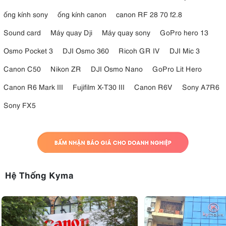
ống kính sony
ống kính canon
canon RF 28 70 f2.8
Sound card
Máy quay Dji
Máy quay sony
GoPro hero 13
Osmo Pocket 3
DJI Osmo 360
Ricoh GR IV
DJI Mic 3
Canon C50
Nikon ZR
DJI Osmo Nano
GoPro Lit Hero
Canon R6 Mark III
Fujifilm X-T30 III
Canon R6V
Sony A7R6
Sony FX5
Hệ Thống Kyma