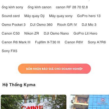
ống kính sony
ống kính canon
canon RF 28 70 f2.8
Sound card
Máy quay Dji
Máy quay sony
GoPro hero 13
Osmo Pocket 3
DJI Osmo 360
Ricoh GR IV
DJI Mic 3
Canon C50
Nikon ZR
DJI Osmo Nano
GoPro Lit Hero
Canon R6 Mark III
Fujifilm X-T30 III
Canon R6V
Sony A7R6
Sony FX5
Hệ Thống Kyma