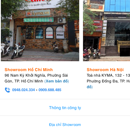
Showroom Hồ Chí Minh
Showroom Hà Nội
96 Nam Kỳ Khởi Nghĩa, Phường Sài
Toà nhà KYMA, 132 - 1
Xem bản đồ
Gòn, TP. Hồ Chí Minh
(
)
Phường Đống Đa, TP. H
đồ
)
0948.024.334
-
0909.688.485
0982.580.303
-
0938
Thông tin công ty
Địa chỉ Showroom