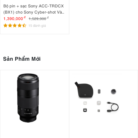
Bộ pin + sạc Sony ACC-TRDCX
(BX1) cho Sony Cyber-shot Và
Action Cam
1,390,000
đ
1,529,000
đ
15 đánh giá
Sản Phẩm Mới