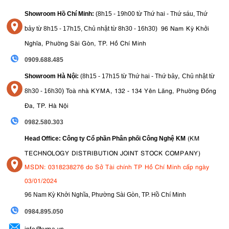
Showroom Hồ Chí Minh:
(8h15 - 19h00 từ
Thứ hai - Thứ sáu, Thứ
96 Nam Kỳ Khởi
bảy từ
8h15 - 17h15,
Chủ nhật từ 8
h30 - 16h30
)
Nghĩa, Phường Sài Gòn, TP. Hồ Chí Minh
0909.688.485
,
Showroom Hà Nội:
(8h15 - 17h15 từ Thứ hai - Thứ bảy
Chủ nhật từ
)
Toà nhà KYMA, 132 - 134 Yên Lãng, Phường Đống
8
h30 - 16h30
Đa, TP. Hà Nội
0982.580.303
(KM
Head Office: Công ty Cổ phần Phân phối Công Nghệ KM
TECHNOLOGY DISTRIBUTION JOINT STOCK COMPANY)
MSDN: 0318238276 do Sở Tài chính TP Hồ Chí Minh cấp ngày
03/01/2024
96 Nam Kỳ Khởi Nghĩa, Phường Sài Gòn, TP. Hồ Chí Minh
09
84.895.050
info@kyma.vn