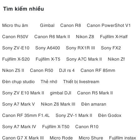
Tìm kiếm nhiều
Micro thu âm
Gimbal
Canon R8
Canon PowerShot V1
Canon R50V
Canon R6 Mark II
Nikon Z8
Fujifilm X-Half
Sony ZV-E10
Sony A6400
Sony RX1R III
Sony FX2
Fujifilm X-S20
Fujifilm X-T5
Sony A7C Mark II
Nikon Zf
Nikon Z5 II
Canon R50
DJI rs 4
Canon RF 85mm
Đèn chụp studio
Thẻ nhớ
Thiết bị livestream
Sony ZV E10 Mark II
gimbal DJI
Canon R5 Mark II
Sony A7 Mark V
Nikon Z6 Mark III
Đèn amaran
Canon RF 35mm F1.4L
Sony ZV-1 Mark II
Đèn Godox
Sony A7 Mark IV
Fujifilm X-T50
Canon R10
Canon G7 X Mark III
Micro Rode
Micro Shure
Fujifilm instax