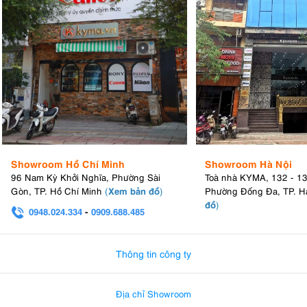
Showroom Hồ Chí Minh
Showroom Hà Nội
96 Nam Kỳ Khởi Nghĩa, Phường Sài
Toà nhà KYMA, 132 - 1
Xem bản đồ
Gòn, TP. Hồ Chí Minh
(
)
Phường Đống Đa, TP. H
đồ
)
0948.024.334
-
0909.688.485
0982.580.303
-
0938
Thông tin công ty
Địa chỉ Showroom