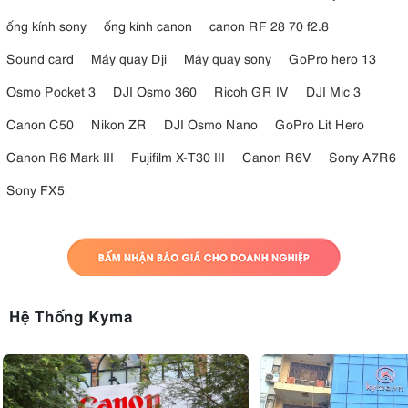
ống kính sony
ống kính canon
canon RF 28 70 f2.8
Sound card
Máy quay Dji
Máy quay sony
GoPro hero 13
Osmo Pocket 3
DJI Osmo 360
Ricoh GR IV
DJI Mic 3
Canon C50
Nikon ZR
DJI Osmo Nano
GoPro Lit Hero
Canon R6 Mark III
Fujifilm X-T30 III
Canon R6V
Sony A7R6
Sony FX5
Hệ Thống Kyma