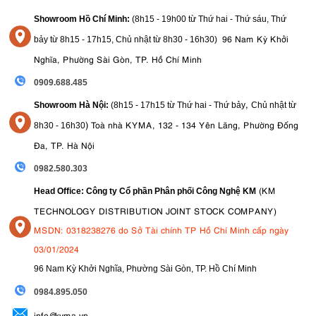
Showroom Hồ Chí Minh:
(8h15 - 19h00 từ
Thứ hai - Thứ sáu, Thứ
96 Nam Kỳ Khởi
bảy từ
8h15 - 17h15,
Chủ nhật từ 8
h30 - 16h30
)
Nghĩa, Phường Sài Gòn, TP. Hồ Chí Minh
0909.688.485
,
Showroom Hà Nội:
(8h15 - 17h15 từ Thứ hai - Thứ bảy
Chủ nhật từ
)
Toà nhà KYMA, 132 - 134 Yên Lãng, Phường Đống
8
h30 - 16h30
Đa, TP. Hà Nội
0982.580.303
(KM
Head Office: Công ty Cổ phần Phân phối Công Nghệ KM
TECHNOLOGY DISTRIBUTION JOINT STOCK COMPANY)
MSDN: 0318238276 do Sở Tài chính TP Hồ Chí Minh cấp ngày
03/01/2024
96 Nam Kỳ Khởi Nghĩa, Phường Sài Gòn, TP. Hồ Chí Minh
09
84.895.050
info@kyma.vn