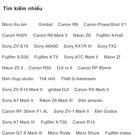
Tìm kiếm nhiều
Micro thu âm
Gimbal
Canon R8
Canon PowerShot V1
Canon R50V
Canon R6 Mark II
Nikon Z8
Fujifilm X-Half
Sony ZV-E10
Sony A6400
Sony RX1R III
Sony FX2
Fujifilm X-S20
Fujifilm X-T5
Sony A7C Mark II
Nikon Zf
Nikon Z5 II
Canon R50
DJI rs 4
Canon RF 85mm
Đèn chụp studio
Thẻ nhớ
Thiết bị livestream
Sony ZV E10 Mark II
gimbal DJI
Canon R5 Mark II
Sony A7 Mark V
Nikon Z6 Mark III
Đèn amaran
Canon RF 35mm F1.4L
Sony ZV-1 Mark II
Đèn Godox
Sony A7 Mark IV
Fujifilm X-T50
Canon R10
Canon G7 X Mark III
Micro Rode
Micro Shure
Fujifilm instax