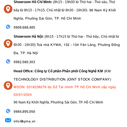
Showroom Hồ Chí Minh:
(8h15 - 19h00 từ
Thứ hai - Thứ sáu, Thứ
96 Nam Kỳ Khởi
bảy từ
8h15 - 17h15,
Chủ nhật từ 8
h30 - 16h30
)
Nghĩa, Phường Sài Gòn, TP. Hồ Chí Minh
0909.688.485
,
Showroom Hà Nội:
(8h15 - 17h15 từ Thứ hai - Thứ bảy
Chủ nhật từ
)
Toà nhà KYMA, 132 - 134 Yên Lãng, Phường Đống
8
h30 - 16h30
Đa, TP. Hà Nội
0982.580.303
(KM
Head Office: Công ty Cổ phần Phân phối Công Nghệ KM
TECHNOLOGY DISTRIBUTION JOINT STOCK COMPANY)
MSDN: 0318238276 do Sở Tài chính TP Hồ Chí Minh cấp ngày
03/01/2024
96 Nam Kỳ Khởi Nghĩa, Phường Sài Gòn, TP. Hồ Chí Minh
09
84.895.050
info@kyma.vn