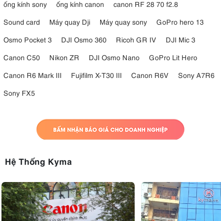
ống kính sony
ống kính canon
canon RF 28 70 f2.8
Sound card
Máy quay Dji
Máy quay sony
GoPro hero 13
Osmo Pocket 3
DJI Osmo 360
Ricoh GR IV
DJI Mic 3
Canon C50
Nikon ZR
DJI Osmo Nano
GoPro Lit Hero
Canon R6 Mark III
Fujifilm X-T30 III
Canon R6V
Sony A7R6
Sony FX5
Hệ Thống Kyma