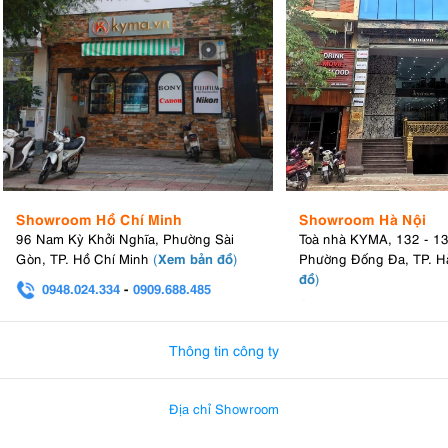
Showroom Hồ Chí Minh
Showroom Hà Nội
96 Nam Kỳ Khởi Nghĩa, Phường Sài
Toà nhà KYMA, 132 - 1
Xem bản đồ
Gòn, TP. Hồ Chí Minh
(
)
Phường Đống Đa, TP. H
đồ
)
0948.024.334
-
0909.688.485
0982.580.303
-
0938
Thông tin công ty
Địa chỉ Showroom