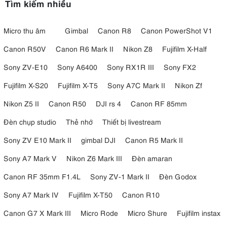
Tìm kiếm nhiều
Micro thu âm
Gimbal
Canon R8
Canon PowerShot V1
Canon R50V
Canon R6 Mark II
Nikon Z8
Fujifilm X-Half
Sony ZV-E10
Sony A6400
Sony RX1R III
Sony FX2
Fujifilm X-S20
Fujifilm X-T5
Sony A7C Mark II
Nikon Zf
Nikon Z5 II
Canon R50
DJI rs 4
Canon RF 85mm
Đèn chụp studio
Thẻ nhớ
Thiết bị livestream
Sony ZV E10 Mark II
gimbal DJI
Canon R5 Mark II
Sony A7 Mark V
Nikon Z6 Mark III
Đèn amaran
Canon RF 35mm F1.4L
Sony ZV-1 Mark II
Đèn Godox
Sony A7 Mark IV
Fujifilm X-T50
Canon R10
Canon G7 X Mark III
Micro Rode
Micro Shure
Fujifilm instax