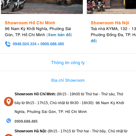
Showroom Hồ Chí Minh
Showroom Hà Nội
96 Nam Kỳ Khởi Nghĩa, Phường Sài
Toà nhà KYMA, 132 - 1
Xem bản đồ
Gòn, TP. Hồ Chí Minh
(
)
Phường Đống Đa, TP. H
đồ
)
0948.024.334
-
0909.688.485
0982.580.303
-
0938
Thông tin công ty
Địa chỉ Showroom
Showroom Hồ Chí Minh:
(8h15 - 19h00 từ
Thứ hai - Thứ sáu, Thứ
96 Nam Kỳ Khởi
bảy từ
8h15 - 17h15,
Chủ nhật từ 8
h30 - 16h30
)
Nghĩa, Phường Sài Gòn, TP. Hồ Chí Minh
0909.688.485
,
Showroom Hà Nội:
(8h15 - 17h15 từ Thứ hai - Thứ bảy
Chủ nhật từ