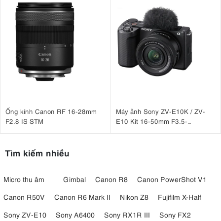
Ống kính Canon RF 16-28mm
Máy ảnh Sony ZV-E10K / ZV-
F2.8 IS STM
E10 Kit 16-50mm F3.5-
5.6 OSS II
Tìm kiếm nhiều
Micro thu âm
Gimbal
Canon R8
Canon PowerShot V1
Canon R50V
Canon R6 Mark II
Nikon Z8
Fujifilm X-Half
Sony ZV-E10
Sony A6400
Sony RX1R III
Sony FX2