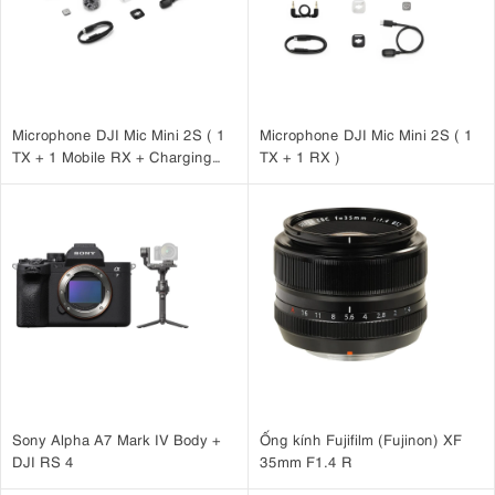
Microphone DJI Mic Mini 2S ( 1
Microphone DJI Mic Mini 2S ( 1
TX + 1 Mobile RX + Charging
TX + 1 RX )
Case )
Sony Alpha A7 Mark IV Body +
Ống kính Fujifilm (Fujinon) XF
DJI RS 4
35mm F1.4 R