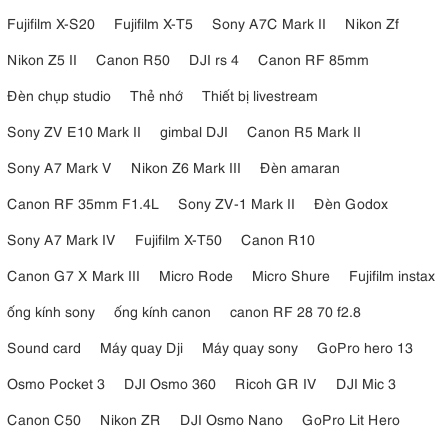
Fujifilm X-S20
Fujifilm X-T5
Sony A7C Mark II
Nikon Zf
Nikon Z5 II
Canon R50
DJI rs 4
Canon RF 85mm
Đèn chụp studio
Thẻ nhớ
Thiết bị livestream
Sony ZV E10 Mark II
gimbal DJI
Canon R5 Mark II
Sony A7 Mark V
Nikon Z6 Mark III
Đèn amaran
Canon RF 35mm F1.4L
Sony ZV-1 Mark II
Đèn Godox
Sony A7 Mark IV
Fujifilm X-T50
Canon R10
Canon G7 X Mark III
Micro Rode
Micro Shure
Fujifilm instax
ống kính sony
ống kính canon
canon RF 28 70 f2.8
Sound card
Máy quay Dji
Máy quay sony
GoPro hero 13
Osmo Pocket 3
DJI Osmo 360
Ricoh GR IV
DJI Mic 3
Canon C50
Nikon ZR
DJI Osmo Nano
GoPro Lit Hero