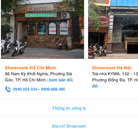
Showroom Hồ Chí Minh
Showroom Hà Nội
96 Nam Kỳ Khởi Nghĩa, Phường Sài
Toà nhà KYMA, 132 - 1
Xem bản đồ
Gòn, TP. Hồ Chí Minh
(
)
Phường Đống Đa, TP. H
đồ
)
0948.024.334
-
0909.688.485
0982.580.303
-
0938
Thông tin công ty
Địa chỉ Showroom