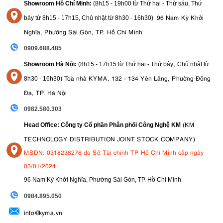
Showroom Hồ Chí Minh:
(8h15 - 19h00 từ
Thứ hai - Thứ sáu, Thứ
96 Nam Kỳ Khởi
bảy từ
8h15 - 17h15,
Chủ nhật từ 8
h30 - 16h30
)
Nghĩa, Phường Sài Gòn, TP. Hồ Chí Minh
0909.688.485
,
Showroom Hà Nội:
(8h15 - 17h15 từ Thứ hai - Thứ bảy
Chủ nhật từ
)
Toà nhà KYMA, 132 - 134 Yên Lãng, Phường Đống
8
h30 - 16h30
Đa, TP. Hà Nội
0982.580.303
(KM
Head Office: Công ty Cổ phần Phân phối Công Nghệ KM
TECHNOLOGY DISTRIBUTION JOINT STOCK COMPANY)
MSDN: 0318238276 do Sở Tài chính TP Hồ Chí Minh cấp ngày
03/01/2024
96 Nam Kỳ Khởi Nghĩa, Phường Sài Gòn, TP. Hồ Chí Minh
09
84.895.050
info@kyma.vn