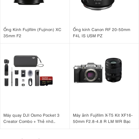
Ống Kính Fujifilm (Fujinon) XC
Ống kính Canon RF 20-50mm
35mm F2
F4L IS USM PZ
Máy quay DJI Osmo Pocket 3
Máy ảnh Fujifilm X-T5 Kit XF16-
Creator Combo + Thẻ nhớ
50mm F2.8-4.8 R LM WR Bạc
MicroSDXC Sandisk Extreme
Pro 128GB 200MB/90MB/s