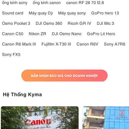
ống kính sony
ống kính canon
canon RF 28 70 f2.8
Sound card
Máy quay Dji
Máy quay sony
GoPro hero 13
Osmo Pocket 3
DJI Osmo 360
Ricoh GR IV
DJI Mic 3
Canon C50
Nikon ZR
DJI Osmo Nano
GoPro Lit Hero
Canon R6 Mark III
Fujifilm X-T30 III
Canon R6V
Sony A7R6
Sony FX5
Hệ Thống Kyma