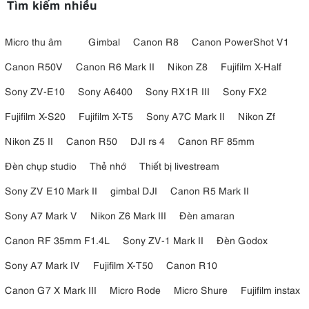
Tìm kiếm nhiều
Micro thu âm
Gimbal
Canon R8
Canon PowerShot V1
Canon R50V
Canon R6 Mark II
Nikon Z8
Fujifilm X-Half
Sony ZV-E10
Sony A6400
Sony RX1R III
Sony FX2
Fujifilm X-S20
Fujifilm X-T5
Sony A7C Mark II
Nikon Zf
Nikon Z5 II
Canon R50
DJI rs 4
Canon RF 85mm
Đèn chụp studio
Thẻ nhớ
Thiết bị livestream
Sony ZV E10 Mark II
gimbal DJI
Canon R5 Mark II
Sony A7 Mark V
Nikon Z6 Mark III
Đèn amaran
Canon RF 35mm F1.4L
Sony ZV-1 Mark II
Đèn Godox
Sony A7 Mark IV
Fujifilm X-T50
Canon R10
Canon G7 X Mark III
Micro Rode
Micro Shure
Fujifilm instax