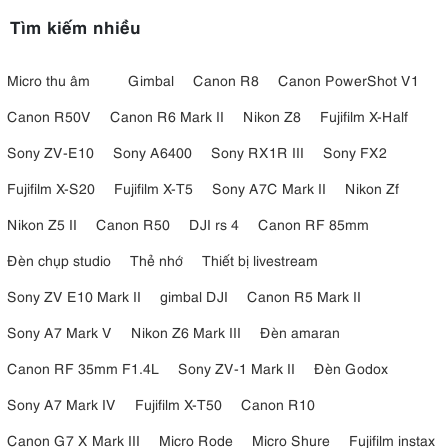
Tìm kiếm nhiều
Micro thu âm
Gimbal
Canon R8
Canon PowerShot V1
Canon R50V
Canon R6 Mark II
Nikon Z8
Fujifilm X-Half
Sony ZV-E10
Sony A6400
Sony RX1R III
Sony FX2
Fujifilm X-S20
Fujifilm X-T5
Sony A7C Mark II
Nikon Zf
Nikon Z5 II
Canon R50
DJI rs 4
Canon RF 85mm
Đèn chụp studio
Thẻ nhớ
Thiết bị livestream
Sony ZV E10 Mark II
gimbal DJI
Canon R5 Mark II
Sony A7 Mark V
Nikon Z6 Mark III
Đèn amaran
Canon RF 35mm F1.4L
Sony ZV-1 Mark II
Đèn Godox
Sony A7 Mark IV
Fujifilm X-T50
Canon R10
Canon G7 X Mark III
Micro Rode
Micro Shure
Fujifilm instax