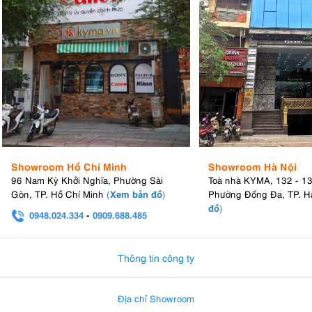
Showroom Hồ Chí Minh
Showroom Hà Nội
96 Nam Kỳ Khởi Nghĩa, Phường Sài
Toà nhà KYMA, 132 - 1
Xem bản đồ
Gòn, TP. Hồ Chí Minh
(
)
Phường Đống Đa, TP. H
đồ
)
0948.024.334
-
0909.688.485
0982.580.303
-
0938
Thông tin công ty
Địa chỉ Showroom