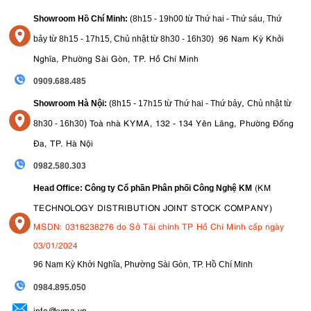
Showroom Hồ Chí Minh:
(8h15 - 19h00 từ
Thứ hai - Thứ sáu, Thứ
96 Nam Kỳ Khởi
bảy từ
8h15 - 17h15,
Chủ nhật từ 8
h30 - 16h30
)
Nghĩa, Phường Sài Gòn, TP. Hồ Chí Minh
0909.688.485
,
Showroom Hà Nội:
(8h15 - 17h15 từ Thứ hai - Thứ bảy
Chủ nhật từ
)
Toà nhà KYMA, 132 - 134 Yên Lãng, Phường Đống
8
h30 - 16h30
Đa, TP. Hà Nội
0982.580.303
(KM
Head Office: Công ty Cổ phần Phân phối Công Nghệ KM
TECHNOLOGY DISTRIBUTION JOINT STOCK COMPANY)
MSDN: 0318238276 do Sở Tài chính TP Hồ Chí Minh cấp ngày
03/01/2024
96 Nam Kỳ Khởi Nghĩa, Phường Sài Gòn, TP. Hồ Chí Minh
09
84.895.050
info@kyma.vn