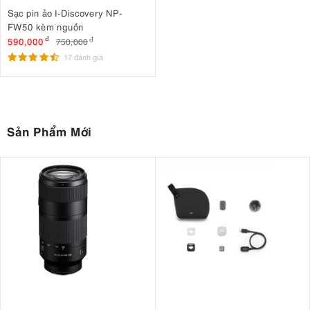
Sạc pin ảo I-Discovery NP-
FW50 kèm nguồn
590,000
đ
750,000
đ
17 đánh giá
Sản Phẩm Mới