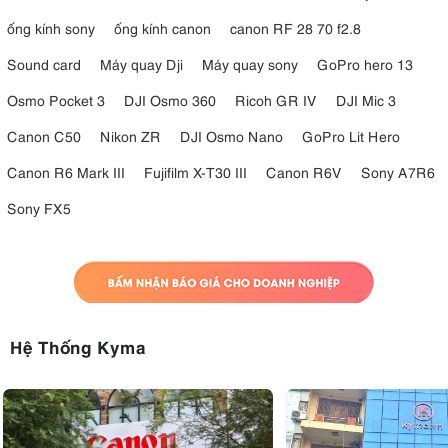
ống kính sony
ống kính canon
canon RF 28 70 f2.8
Sound card
Máy quay Dji
Máy quay sony
GoPro hero 13
Osmo Pocket 3
DJI Osmo 360
Ricoh GR IV
DJI Mic 3
Canon C50
Nikon ZR
DJI Osmo Nano
GoPro Lit Hero
Canon R6 Mark III
Fujifilm X-T30 III
Canon R6V
Sony A7R6
Sony FX5
Hệ Thống Kyma