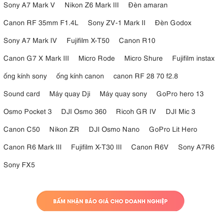
Sony A7 Mark V
Nikon Z6 Mark III
Đèn amaran
Canon RF 35mm F1.4L
Sony ZV-1 Mark II
Đèn Godox
Sony A7 Mark IV
Fujifilm X-T50
Canon R10
Canon G7 X Mark III
Micro Rode
Micro Shure
Fujifilm instax
ống kính sony
ống kính canon
canon RF 28 70 f2.8
Sound card
Máy quay Dji
Máy quay sony
GoPro hero 13
Osmo Pocket 3
DJI Osmo 360
Ricoh GR IV
DJI Mic 3
Canon C50
Nikon ZR
DJI Osmo Nano
GoPro Lit Hero
Canon R6 Mark III
Fujifilm X-T30 III
Canon R6V
Sony A7R6
Sony FX5