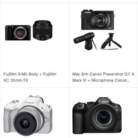
Case )
Fujifilm X-M5 Body + Fujifilm
Máy ảnh Canon Powershot G7 X
XC 35mm F2
Mark III + Microphone Canon
DM-E100 + Báng tay cầm Canon
HG-100TBR