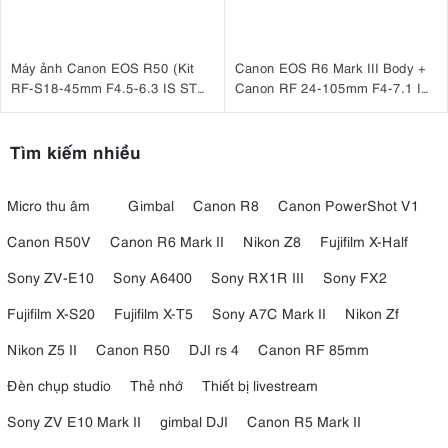
Máy ảnh Canon EOS R50 (Kit
Canon EOS R6 Mark III Body +
RF-S18-45mm F4.5-6.3 IS STM
Canon RF 24-105mm F4-7.1 IS
Trắng)
STM
Tìm kiếm nhiều
Micro thu âm
Gimbal
Canon R8
Canon PowerShot V1
Canon R50V
Canon R6 Mark II
Nikon Z8
Fujifilm X-Half
Sony ZV-E10
Sony A6400
Sony RX1R III
Sony FX2
Fujifilm X-S20
Fujifilm X-T5
Sony A7C Mark II
Nikon Zf
Nikon Z5 II
Canon R50
DJI rs 4
Canon RF 85mm
Đèn chụp studio
Thẻ nhớ
Thiết bị livestream
Sony ZV E10 Mark II
gimbal DJI
Canon R5 Mark II