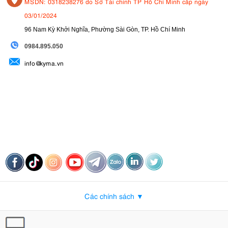
MSDN: 0318238276 do Sở Tài chính TP Hồ Chí Minh cấp ngày
03/01/2024
96 Nam Kỳ Khởi Nghĩa, Phường Sài Gòn, TP. Hồ Chí Minh
09
84.895.050
info@kyma.vn
Các chính sách ▼