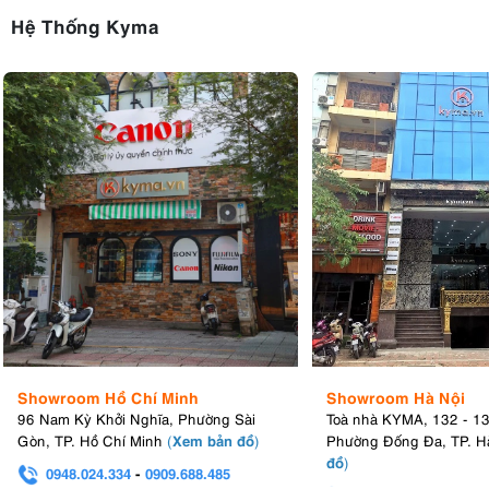
Hệ Thống Kyma
Showroom Hồ Chí Minh
Showroom Hà Nội
96 Nam Kỳ Khởi Nghĩa, Phường Sài
Toà nhà KYMA, 132 - 1
Xem bản đồ
Gòn, TP. Hồ Chí Minh
(
)
Phường Đống Đa, TP. H
đồ
)
0948.024.334
-
0909.688.485