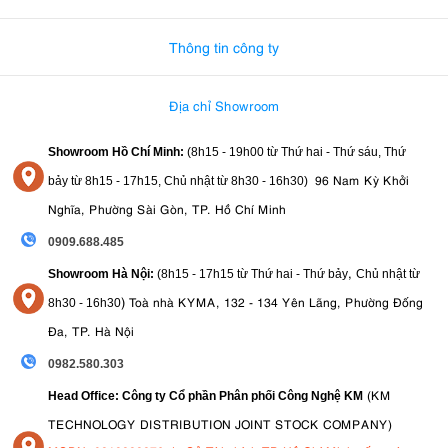
0982.580.303
-
0938
Thông tin công ty
Địa chỉ Showroom
Showroom Hồ Chí Minh:
(8h15 - 19h00 từ
Thứ hai - Thứ sáu, Thứ
96 Nam Kỳ Khởi
bảy từ
8h15 - 17h15,
Chủ nhật từ 8
h30 - 16h30
)
Nghĩa, Phường Sài Gòn, TP. Hồ Chí Minh
0909.688.485
,
Showroom Hà Nội:
(8h15 - 17h15 từ Thứ hai - Thứ bảy
Chủ nhật từ
)
Toà nhà KYMA, 132 - 134 Yên Lãng, Phường Đống
8
h30 - 16h30
Đa, TP. Hà Nội
0982.580.303
(KM
Head Office: Công ty Cổ phần Phân phối Công Nghệ KM
TECHNOLOGY DISTRIBUTION JOINT STOCK COMPANY)