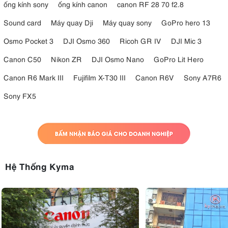
ống kính sony
ống kính canon
canon RF 28 70 f2.8
Sound card
Máy quay Dji
Máy quay sony
GoPro hero 13
Osmo Pocket 3
DJI Osmo 360
Ricoh GR IV
DJI Mic 3
Canon C50
Nikon ZR
DJI Osmo Nano
GoPro Lit Hero
Canon R6 Mark III
Fujifilm X-T30 III
Canon R6V
Sony A7R6
Sony FX5
Hệ Thống Kyma