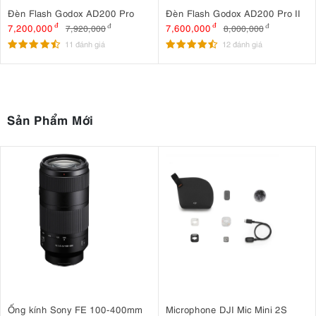
Đèn Flash Godox AD200 Pro
Đèn Flash Godox AD200 Pro II
7,200,000
đ
7,600,000
đ
7,920,000
đ
8,000,000
đ
11 đánh giá
12 đánh giá
Sản Phẩm Mới
Ống kính Sony FE 100-400mm
Microphone DJI Mic Mini 2S