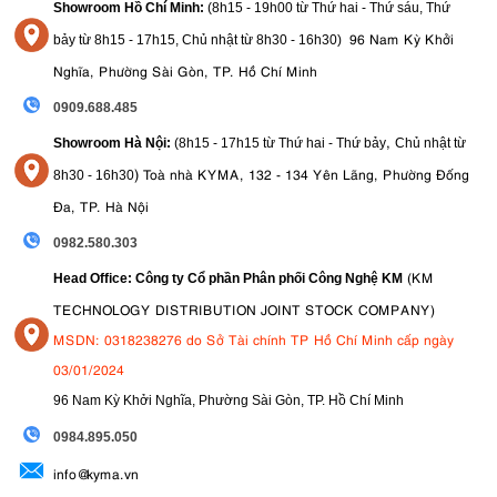
Showroom Hồ Chí Minh:
(8h15 - 19h00 từ
Thứ hai - Thứ sáu, Thứ
96 Nam Kỳ Khởi
bảy từ
8h15 - 17h15,
Chủ nhật từ 8
h30 - 16h30
)
Nghĩa, Phường Sài Gòn, TP. Hồ Chí Minh
0909.688.485
,
Showroom Hà Nội:
(8h15 - 17h15 từ Thứ hai - Thứ bảy
Chủ nhật từ
)
Toà nhà KYMA, 132 - 134 Yên Lãng, Phường Đống
8
h30 - 16h30
Đa, TP. Hà Nội
0982.580.303
(KM
Head Office: Công ty Cổ phần Phân phối Công Nghệ KM
TECHNOLOGY DISTRIBUTION JOINT STOCK COMPANY)
MSDN: 0318238276 do Sở Tài chính TP Hồ Chí Minh cấp ngày
03/01/2024
96 Nam Kỳ Khởi Nghĩa, Phường Sài Gòn, TP. Hồ Chí Minh
09
84.895.050
info@kyma.vn