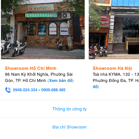
Showroom Hồ Chí Minh
Showroom Hà Nội
96 Nam Kỳ Khởi Nghĩa, Phường Sài
Toà nhà KYMA, 132 - 1
Xem bản đồ
Gòn, TP. Hồ Chí Minh
(
)
Phường Đống Đa, TP. H
đồ
)
0948.024.334
-
0909.688.485
0982.580.303
-
0938
Thông tin công ty
Địa chỉ Showroom