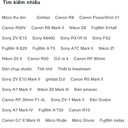
Tìm kiếm nhiều
Micro thu âm
Gimbal
Canon R8
Canon PowerShot V1
Canon R50V
Canon R6 Mark II
Nikon Z8
Fujifilm X-Half
Sony ZV-E10
Sony A6400
Sony RX1R III
Sony FX2
Fujifilm X-S20
Fujifilm X-T5
Sony A7C Mark II
Nikon Zf
Nikon Z5 II
Canon R50
DJI rs 4
Canon RF 85mm
Đèn chụp studio
Thẻ nhớ
Thiết bị livestream
Sony ZV E10 Mark II
gimbal DJI
Canon R5 Mark II
Sony A7 Mark V
Nikon Z6 Mark III
Đèn amaran
Canon RF 35mm F1.4L
Sony ZV-1 Mark II
Đèn Godox
Sony A7 Mark IV
Fujifilm X-T50
Canon R10
Canon G7 X Mark III
Micro Rode
Micro Shure
Fujifilm instax