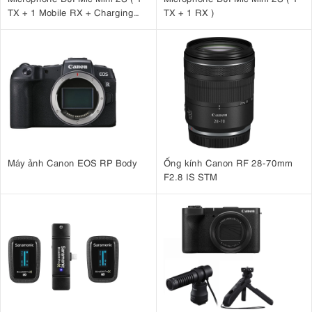
TX + 1 Mobile RX + Charging
TX + 1 RX )
Case )
Máy ảnh Canon EOS RP Body
Ống kính Canon RF 28-70mm
F2.8 IS STM