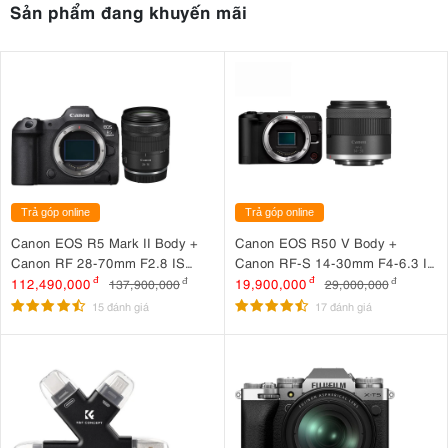
Sản phẩm đang khuyến mãi
Trả góp online
Trả góp online
Canon EOS R5 Mark II Body +
Canon EOS R50 V Body +
Canon RF 28-70mm F2.8 IS
Canon RF-S 14-30mm F4-6.3 IS
STM
STM PZ
112,490,000
đ
19,900,000
đ
137,900,000
đ
29,000,000
đ
15 đánh giá
17 đánh giá