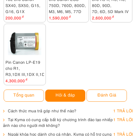
SX40, SX50, G15,
750D, 760D, 800D,
80D, 90D,
G16, G1X
M3, M6, M5, 77D
7D, 6D, 5D Mark IV
200,000
đ
1,590,000
đ
2,600,000
đ
Pin Canon LP-E19
cho R1,
R3,1DX III,1DX II,1DX
4,300,000
đ
Tổng quan
Hỏi & đáp
Đánh Giá
Cách thức mua trả góp như thế nào?
1 TRẢ LỜI
Tại Kyma có cung cấp bất kỳ chương trình đào tạo nhiếp
1 TRẢ LỜI
ảnh nào cho người mới không?
Ngoài khóa học dành cho cá nhân, Kyma có hỗ trợ cung
1 TRẢ LỜI