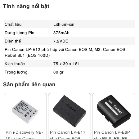
Tính năng nổi bật
Chất liệu
Lithium-ion
Dung lượng Pin
875mAh
Điện thế
7.2VDC
Pin Canon LP-E12 phù hợp với Canon EOS M, M2, Canon EOS
Rebel SL1 (EOS 100D)
Kích thước
75 x 30 x 181
Trọng lượng
80 gr
Sản phẩm liên quan
Pin i-Discovery NB-
Pin Canon LP-E17
Pin Canon LP-E6P
10L cho Canon
cho Canon EOS
cho R5 II, R5, R6,