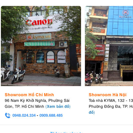
Showroom Hồ Chí Minh
Showroom Hà Nội
96 Nam Kỳ Khởi Nghĩa, Phường Sài
Toà nhà KYMA, 132 - 1
Xem bản đồ
Gòn, TP. Hồ Chí Minh
(
)
Phường Đống Đa, TP. H
đồ
)
0948.024.334
-
0909.688.485
0982.580.303
-
0938