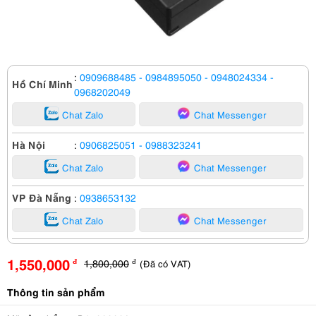
:
0909688485
- 0984895050
- 0948024334
-
Hồ Chí Minh
0968202049
Chat Zalo
Chat Messenger
Hà Nội
:
0906825051
- 0988323241
Chat Zalo
Chat Messenger
VP Đà Nẵng
:
0938653132
Chat Zalo
Chat Messenger
1,550,000
1,800,000
(Đã có VAT)
đ
đ
Thông tin sản phẩm