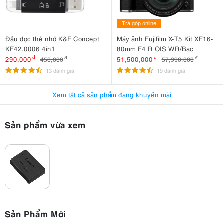
Trả góp online
Đầu đọc thẻ nhớ K&F Concept
Máy ảnh Fujifilm X-T5 Kit XF16-
KF42.0006 4in1
80mm F4 R OIS WR/Bạc
290,000
đ
51,500,000
đ
450,000
đ
57,990,000
đ
13 đánh giá
19 đánh giá
Xem tất cả sản phẩm đang khuyến mãi
Sản phẩm vừa xem
Sản Phẩm Mới