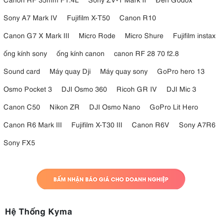
Sony A7 Mark IV
Fujifilm X-T50
Canon R10
Canon G7 X Mark III
Micro Rode
Micro Shure
Fujifilm instax
ống kính sony
ống kính canon
canon RF 28 70 f2.8
Sound card
Máy quay Dji
Máy quay sony
GoPro hero 13
Osmo Pocket 3
DJI Osmo 360
Ricoh GR IV
DJI Mic 3
Canon C50
Nikon ZR
DJI Osmo Nano
GoPro Lit Hero
Canon R6 Mark III
Fujifilm X-T30 III
Canon R6V
Sony A7R6
Sony FX5
Hệ Thống Kyma