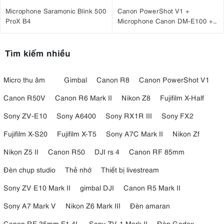
Microphone Saramonic Blink 500
Canon PowerShot V1 +
ProX B4
Microphone Canon DM-E100 +
Báng tay cầm Canon HG-
100TBR
Tìm kiếm nhiều
Micro thu âm
Gimbal
Canon R8
Canon PowerShot V1
Canon R50V
Canon R6 Mark II
Nikon Z8
Fujifilm X-Half
Sony ZV-E10
Sony A6400
Sony RX1R III
Sony FX2
Fujifilm X-S20
Fujifilm X-T5
Sony A7C Mark II
Nikon Zf
Nikon Z5 II
Canon R50
DJI rs 4
Canon RF 85mm
Đèn chụp studio
Thẻ nhớ
Thiết bị livestream
Sony ZV E10 Mark II
gimbal DJI
Canon R5 Mark II
Sony A7 Mark V
Nikon Z6 Mark III
Đèn amaran
Canon RF 35mm F1.4L
Sony ZV-1 Mark II
Đèn Godox