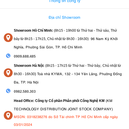
Thông tin công ty
Địa chỉ Showroom
Showroom Hồ Chí Minh:
(8h15 - 19h00 từ
Thứ hai - Thứ sáu, Thứ
96 Nam Kỳ Khởi
bảy từ
8h15 - 17h15,
Chủ nhật từ 8
h30 - 16h30
)
Nghĩa, Phường Sài Gòn, TP. Hồ Chí Minh
0909.688.485
,
Showroom Hà Nội:
(8h15 - 17h15 từ Thứ hai - Thứ bảy
Chủ nhật từ
)
Toà nhà KYMA, 132 - 134 Yên Lãng, Phường Đống
8
h30 - 16h30
Đa, TP. Hà Nội
0982.580.303
(KM
Head Office: Công ty Cổ phần Phân phối Công Nghệ KM
TECHNOLOGY DISTRIBUTION JOINT STOCK COMPANY)
MSDN: 0318238276 do Sở Tài chính TP Hồ Chí Minh cấp ngày
03/01/2024