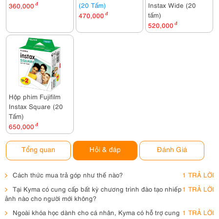
(20 Tấm)
Instax Wide (20
360,000
đ
tấm)
470,000
đ
520,000
đ
Hộp phim Fujifilm
Instax Square (20
Tấm)
650,000
đ
Tổng quan
Hỏi & đáp
Đánh Giá
Cách thức mua trả góp như thế nào?
1 TRẢ LỜI
Tại Kyma có cung cấp bất kỳ chương trình đào tạo nhiếp
1 TRẢ LỜI
ảnh nào cho người mới không?
Ngoài khóa học dành cho cá nhân, Kyma có hỗ trợ cung
1 TRẢ LỜI