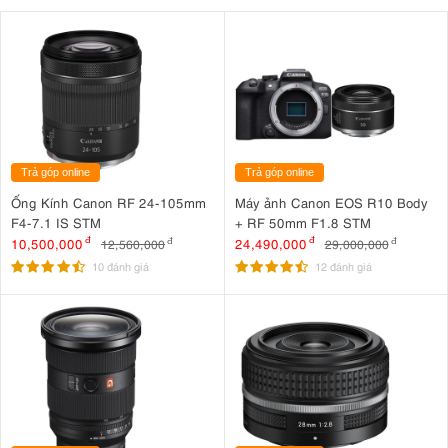
Trả góp online
Trả góp online
Ống Kính Canon RF 24-105mm
Máy ảnh Canon EOS R10 Body
F4-7.1 IS STM
+ RF 50mm F1.8 STM
10,500,000
đ
24,490,000
đ
12,560,000
đ
29,000,000
đ
10 đánh giá
12 đánh giá