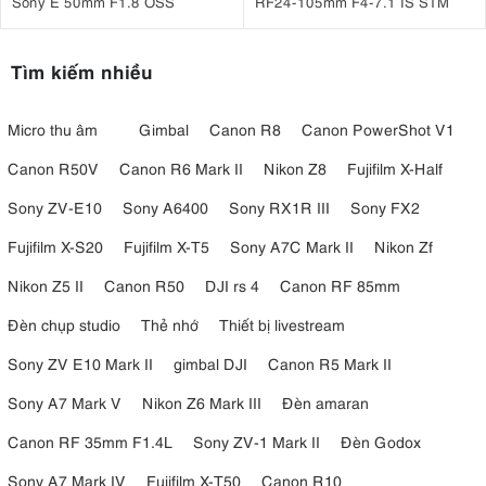
Sony E 50mm F1.8 OSS
RF24-105mm F4-7.1 IS STM
Tìm kiếm nhiều
Micro thu âm
Gimbal
Canon R8
Canon PowerShot V1
Canon R50V
Canon R6 Mark II
Nikon Z8
Fujifilm X-Half
Sony ZV-E10
Sony A6400
Sony RX1R III
Sony FX2
Fujifilm X-S20
Fujifilm X-T5
Sony A7C Mark II
Nikon Zf
Nikon Z5 II
Canon R50
DJI rs 4
Canon RF 85mm
Đèn chụp studio
Thẻ nhớ
Thiết bị livestream
Sony ZV E10 Mark II
gimbal DJI
Canon R5 Mark II
Sony A7 Mark V
Nikon Z6 Mark III
Đèn amaran
Canon RF 35mm F1.4L
Sony ZV-1 Mark II
Đèn Godox
Sony A7 Mark IV
Fujifilm X-T50
Canon R10