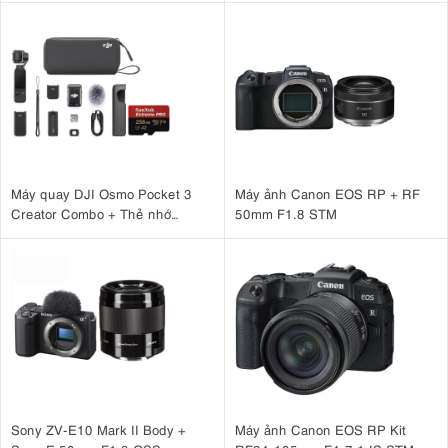
Máy quay DJI Osmo Pocket 3
Máy ảnh Canon EOS RP + RF
Creator Combo + Thẻ nhớ
50mm F1.8 STM
MicroSDXC Sandisk Extreme
Pro 256GB 200MB/140MB/s
Sony ZV-E10 Mark II Body +
Máy ảnh Canon EOS RP Kit