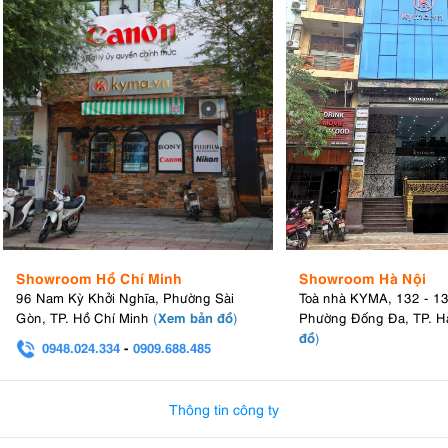
Showroom Hồ Chí Minh
Showroom Hà Nội
96 Nam Kỳ Khởi Nghĩa, Phường Sài
Toà nhà KYMA, 132 - 1
Xem bản đồ
Gòn, TP. Hồ Chí Minh
(
)
Phường Đống Đa, TP. H
đồ
)
0948.024.334
-
0909.688.485
0982.580.303
-
0938
Thông tin công ty