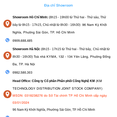
Địa chỉ Showroom
Showroom Hồ Chí Minh:
(8h15 - 19h00 từ
Thứ hai - Thứ sáu, Thứ
96 Nam Kỳ Khởi
bảy từ
8h15 - 17h15,
Chủ nhật từ 8
h30 - 16h30
)
Nghĩa, Phường Sài Gòn, TP. Hồ Chí Minh
0909.688.485
,
Showroom Hà Nội:
(8h15 - 17h15 từ Thứ hai - Thứ bảy
Chủ nhật từ
)
Toà nhà KYMA, 132 - 134 Yên Lãng, Phường Đống
8
h30 - 16h30
Đa, TP. Hà Nội
0982.580.303
(KM
Head Office: Công ty Cổ phần Phân phối Công Nghệ KM
TECHNOLOGY DISTRIBUTION JOINT STOCK COMPANY)
MSDN: 0318238276 do Sở Tài chính TP Hồ Chí Minh cấp ngày
03/01/2024
96 Nam Kỳ Khởi Nghĩa, Phường Sài Gòn, TP. Hồ Chí Minh