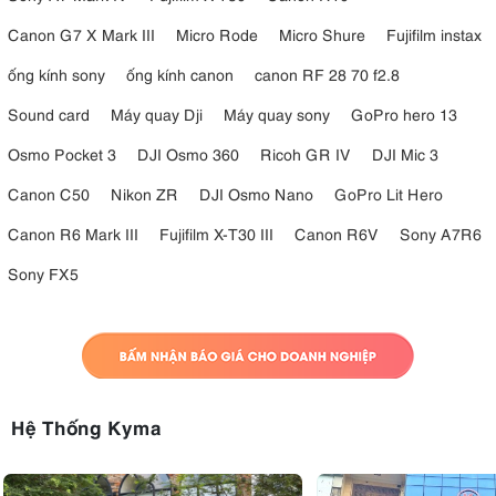
Canon G7 X Mark III
Micro Rode
Micro Shure
Fujifilm instax
ống kính sony
ống kính canon
canon RF 28 70 f2.8
Sound card
Máy quay Dji
Máy quay sony
GoPro hero 13
Osmo Pocket 3
DJI Osmo 360
Ricoh GR IV
DJI Mic 3
Canon C50
Nikon ZR
DJI Osmo Nano
GoPro Lit Hero
Canon R6 Mark III
Fujifilm X-T30 III
Canon R6V
Sony A7R6
Sony FX5
Hệ Thống Kyma