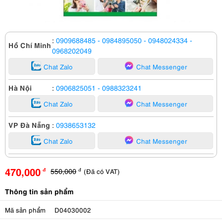
:
0909688485
- 0984895050
- 0948024334
-
Hồ Chí Minh
0968202049
Chat Zalo
Chat Messenger
Hà Nội
:
0906825051
- 0988323241
Chat Zalo
Chat Messenger
VP Đà Nẵng
:
0938653132
Chat Zalo
Chat Messenger
470,000
550,000
(Đã có VAT)
đ
đ
Thông tin sản phẩm
Mã sản phẩm
D04030002