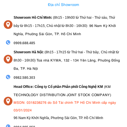
Địa chỉ Showroom
Showroom Hồ Chí Minh:
(8h15 - 19h00 từ
Thứ hai - Thứ sáu, Thứ
96 Nam Kỳ Khởi
bảy từ
8h15 - 17h15,
Chủ nhật từ 8
h30 - 16h30
)
Nghĩa, Phường Sài Gòn, TP. Hồ Chí Minh
0909.688.485
,
Showroom Hà Nội:
(8h15 - 17h15 từ Thứ hai - Thứ bảy
Chủ nhật từ
)
Toà nhà KYMA, 132 - 134 Yên Lãng, Phường Đống
8
h30 - 16h30
Đa, TP. Hà Nội
0982.580.303
(KM
Head Office: Công ty Cổ phần Phân phối Công Nghệ KM
TECHNOLOGY DISTRIBUTION JOINT STOCK COMPANY)
MSDN: 0318238276 do Sở Tài chính TP Hồ Chí Minh cấp ngày
03/01/2024
96 Nam Kỳ Khởi Nghĩa, Phường Sài Gòn, TP. Hồ Chí Minh