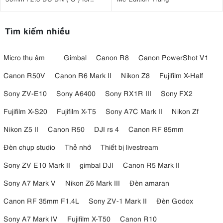
Fujifilm X
Tìm kiếm nhiều
Micro thu âm
Gimbal
Canon R8
Canon PowerShot V1
Canon R50V
Canon R6 Mark II
Nikon Z8
Fujifilm X-Half
Sony ZV-E10
Sony A6400
Sony RX1R III
Sony FX2
Fujifilm X-S20
Fujifilm X-T5
Sony A7C Mark II
Nikon Zf
Nikon Z5 II
Canon R50
DJI rs 4
Canon RF 85mm
Đèn chụp studio
Thẻ nhớ
Thiết bị livestream
Sony ZV E10 Mark II
gimbal DJI
Canon R5 Mark II
Sony A7 Mark V
Nikon Z6 Mark III
Đèn amaran
Canon RF 35mm F1.4L
Sony ZV-1 Mark II
Đèn Godox
Sony A7 Mark IV
Fujifilm X-T50
Canon R10