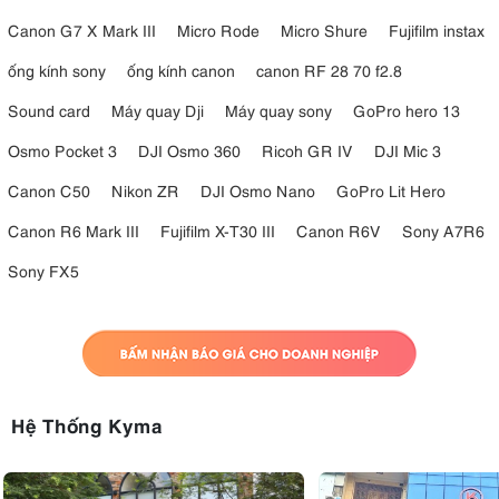
Canon G7 X Mark III
Micro Rode
Micro Shure
Fujifilm instax
ống kính sony
ống kính canon
canon RF 28 70 f2.8
Sound card
Máy quay Dji
Máy quay sony
GoPro hero 13
Osmo Pocket 3
DJI Osmo 360
Ricoh GR IV
DJI Mic 3
Canon C50
Nikon ZR
DJI Osmo Nano
GoPro Lit Hero
Canon R6 Mark III
Fujifilm X-T30 III
Canon R6V
Sony A7R6
Sony FX5
Hệ Thống Kyma