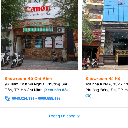
Showroom Hồ Chí Minh
Showroom Hà Nội
96 Nam Kỳ Khởi Nghĩa, Phường Sài
Toà nhà KYMA, 132 - 1
Xem bản đồ
Gòn, TP. Hồ Chí Minh
(
)
Phường Đống Đa, TP. H
đồ
)
0948.024.334
-
0909.688.485
0982.580.303
-
0938
Thông tin công ty