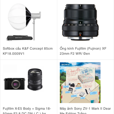
Softbox cầu K&F Concept 85cm
Ống kính Fujifilm (Fujinon) XF
KF18.0009V1
23mm F2 WR/ Đen
Fujifilm X-E5 Body + Sigma 18-
Máy ảnh Sony ZV-1 Mark II Dear
50mm F2.8 DC DN ( C ) for
Me Edition Trắng