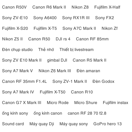
Canon R50V
Canon R6 Mark II
Nikon Z8
Fujifilm X-Half
Sony ZV-E10
Sony A6400
Sony RX1R III
Sony FX2
Fujifilm X-S20
Fujifilm X-T5
Sony A7C Mark II
Nikon Zf
Nikon Z5 II
Canon R50
DJI rs 4
Canon RF 85mm
Đèn chụp studio
Thẻ nhớ
Thiết bị livestream
Sony ZV E10 Mark II
gimbal DJI
Canon R5 Mark II
Sony A7 Mark V
Nikon Z6 Mark III
Đèn amaran
Canon RF 35mm F1.4L
Sony ZV-1 Mark II
Đèn Godox
Sony A7 Mark IV
Fujifilm X-T50
Canon R10
Canon G7 X Mark III
Micro Rode
Micro Shure
Fujifilm instax
ống kính sony
ống kính canon
canon RF 28 70 f2.8
Sound card
Máy quay Dji
Máy quay sony
GoPro hero 13