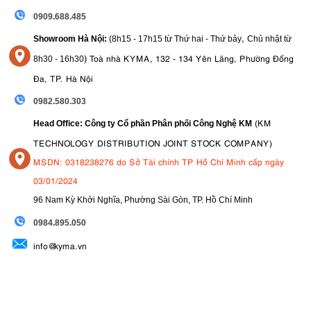
0909.688.485
,
Showroom Hà Nội:
(8h15 - 17h15 từ Thứ hai - Thứ bảy
Chủ nhật từ
)
Toà nhà KYMA, 132 - 134 Yên Lãng, Phường Đống
8
h30 - 16h30
Đa, TP. Hà Nội
0982.580.303
(KM
Head Office: Công ty Cổ phần Phân phối Công Nghệ KM
TECHNOLOGY DISTRIBUTION JOINT STOCK COMPANY)
MSDN: 0318238276 do Sở Tài chính TP Hồ Chí Minh cấp ngày
03/01/2024
96 Nam Kỳ Khởi Nghĩa, Phường Sài Gòn, TP. Hồ Chí Minh
09
84.895.050
info@kyma.vn