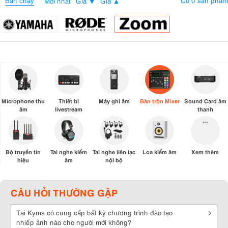
Bán chạy
Có 0 sản phẩm
Mới nhất
Giá
Giá
Microphone thu
Thiết bị
Máy ghi âm
Bàn trộn Mixer
Sound Card âm
âm
livestream
thanh
Bộ truyền tín
Tai nghe kiểm
Tai nghe liên lạc
Loa kiểm âm
Xem thêm
hiệu
âm
nội bộ
CÂU HỎI THƯỜNG GẶP
Tại Kyma có cung cấp bất kỳ chương trình đào tạo
nhiếp ảnh nào cho người mới không?