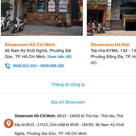
Showroom Hồ Chí Minh
Showroom Hà Nội
96 Nam Kỳ Khởi Nghĩa, Phường Sài
Toà nhà KYMA, 132 - 1
Xem bản đồ
Gòn, TP. Hồ Chí Minh
(
)
Phường Đống Đa, TP. H
đồ
)
0948.024.334
-
0909.688.485
0982.580.303
-
0938
Thông tin công ty
Địa chỉ Showroom
Showroom Hồ Chí Minh:
(8h15 - 19h00 từ
Thứ hai - Thứ sáu, Thứ
96 Nam Kỳ Khởi
bảy từ
8h15 - 17h15,
Chủ nhật từ 8
h30 - 16h30
)
Nghĩa, Phường Sài Gòn, TP. Hồ Chí Minh