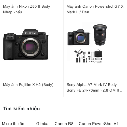
Máy ảnh Nikon Z50 II Body
Máy ảnh Canon Powershot G7 X
Nhập khẩu
Mark III/ Đen
Máy ảnh Fujifilm X-H2 (Body)
Sony Alpha A7 Mark IV Body +
Sony FE 24-70mm F2.8 GM II +
DJI RS 4 Pro Combo
Tìm kiếm nhiều
Micro thu âm
Gimbal
Canon R8
Canon PowerShot V1