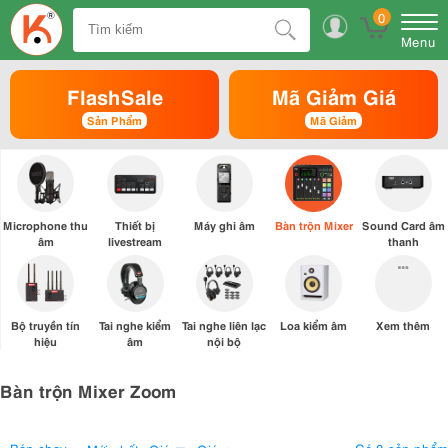
0
Menu
FlashSale
Mã Giảm Giá
Sản Phẩm
Mã Giảm
Microphone thu
Thiết bị
Máy ghi âm
Bàn trộn Mixer
Sound Card âm
âm
livestream
thanh
Bộ truyền tín
Tai nghe kiểm
Tai nghe liên lạc
Loa kiểm âm
Xem thêm
hiệu
âm
nội bộ
Bàn trộn Mixer Zoom