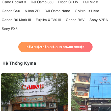
Osmo Pocket 3
DJI Osmo 360
Ricoh GR IV
DJI Mic 3
Canon C50
Nikon ZR
DJI Osmo Nano
GoPro Lit Hero
Canon R6 Mark III
Fujifilm X-T30 III
Canon R6V
Sony A7R6
Sony FX5
Hệ Thống Kyma