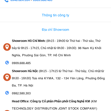
0982.580.303
-
0938
Thông tin công ty
Địa chỉ Showroom
Showroom Hồ Chí Minh:
(8h15 - 19h00 từ
Thứ hai - Thứ sáu, Thứ
96 Nam Kỳ Khởi
bảy từ
8h15 - 17h15,
Chủ nhật từ 8
h30 - 16h30
)
Nghĩa, Phường Sài Gòn, TP. Hồ Chí Minh
0909.688.485
,
Showroom Hà Nội:
(8h15 - 17h15 từ Thứ hai - Thứ bảy
Chủ nhật từ
)
Toà nhà KYMA, 132 - 134 Yên Lãng, Phường Đống
8
h30 - 16h30
Đa, TP. Hà Nội
0982.580.303
(KM
Head Office: Công ty Cổ phần Phân phối Công Nghệ KM
TECHNOLOGY DISTRIBUTION JOINT STOCK COMPANY)