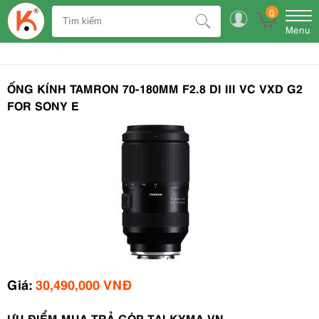
0
Menu
ỐNG KÍNH TAMRON 70-180MM F2.8 DI III VC VXD G2
FOR SONY E
Giá:
30,490,000 VNĐ
ƯU ĐIỂM MUA TRẢ GÓP TẠI KYMA.VN