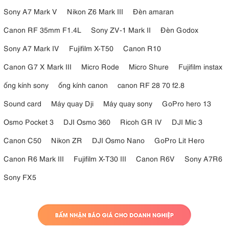
Sony A7 Mark V
Nikon Z6 Mark III
Đèn amaran
Canon RF 35mm F1.4L
Sony ZV-1 Mark II
Đèn Godox
Sony A7 Mark IV
Fujifilm X-T50
Canon R10
Canon G7 X Mark III
Micro Rode
Micro Shure
Fujifilm instax
ống kính sony
ống kính canon
canon RF 28 70 f2.8
Sound card
Máy quay Dji
Máy quay sony
GoPro hero 13
Osmo Pocket 3
DJI Osmo 360
Ricoh GR IV
DJI Mic 3
Canon C50
Nikon ZR
DJI Osmo Nano
GoPro Lit Hero
Canon R6 Mark III
Fujifilm X-T30 III
Canon R6V
Sony A7R6
Sony FX5