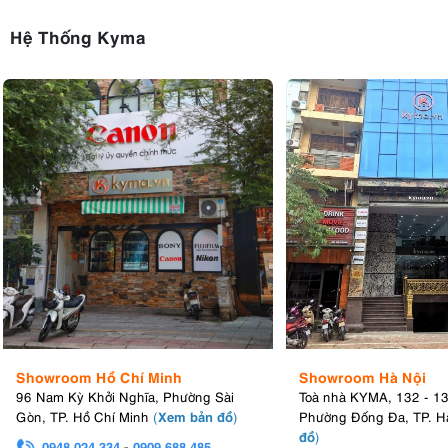
Hệ Thống Kyma
Showroom Hồ Chí Minh
Showroom Hà Nội
96 Nam Kỳ Khởi Nghĩa, Phường Sài
Toà nhà KYMA, 132 - 1
Xem bản đồ
Gòn, TP. Hồ Chí Minh
(
)
Phường Đống Đa, TP. H
đồ
)
0948.024.334
-
0909.688.485