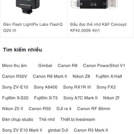
Đèn Flash LightPix Labs FlashQ
Đầu đọc thẻ nhớ K&F Concept
Q20 III
KF42.0006 4in1
Tìm kiếm nhiều
Micro thu âm
Gimbal
Canon R8
Canon PowerShot V1
Canon R50V
Canon R6 Mark II
Nikon Z8
Fujifilm X-Half
Sony ZV-E10
Sony A6400
Sony RX1R III
Sony FX2
Fujifilm X-S20
Fujifilm X-T5
Sony A7C Mark II
Nikon Zf
Nikon Z5 II
Canon R50
DJI rs 4
Canon RF 85mm
Đèn chụp studio
Thẻ nhớ
Thiết bị livestream
Sony ZV E10 Mark II
gimbal DJI
Canon R5 Mark II