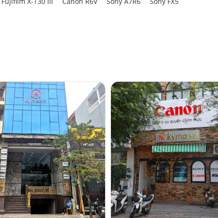
Fujifilm X-T30 III
Canon R6V
Sony A7R6
Sony FX5