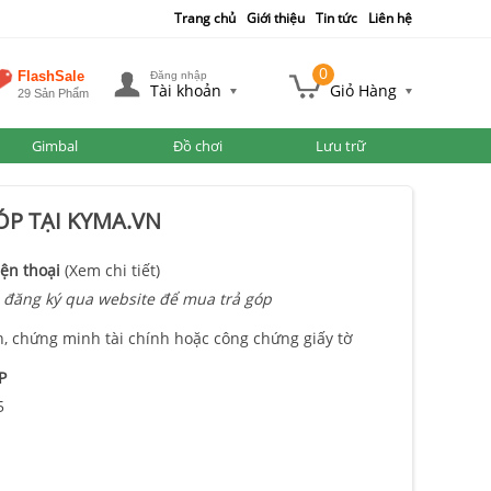
Trang chủ
Giới thiệu
Tin tức
Liên hệ
0
FlashSale
Đăng nhập
Tài khoản
Giỏ Hàng
29 Sản Phẩm
Gimbal
Đồ chơi
Lưu trữ
P TẠI KYMA.VN
ện thoại
(Xem chi tiết)
 đăng ký qua website để mua trả góp
n, chứng minh tài chính hoặc công chứng giấy tờ
P
5