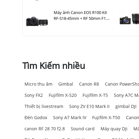
Máy ảnh Canon EOS R100 Kit
RF-S18-45mm + RF 50mm F1.8
STM
Tìm Kiếm nhiều
Micro thu âm
Gimbal
Canon R8
Canon PowerSho
Sony FX2
Fujifilm X-S20
Fujifilm X-T5
Sony A7C Ma
Thiết bị livestream
Sony ZV E10 Mark II
gimbal DJI
Đèn Godox
Sony A7 Mark IV
Fujifilm X-T50
Canon
canon RF 28 70 f2.8
Sound card
Máy quay Dji
Má