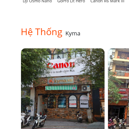
DJI Osmo Nano
GoPro Lit Hero
Canon R6 Mark III
Hệ Thống
Kyma