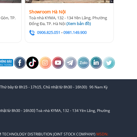
Showroom Hà Nội
 Gòn, TP.
Toà nhà KYMA, 132 - 134 Yên Lãng, Phường
Đống Đa, TP. Hà Nội
(
Xem bản đồ
)
0906.825.051
-
0981.149.900
96 Nam Kỳ
 Thứ bảy từ
8h15 - 17h15,
Chủ nhật từ 8
h30 - 16h30
)
)
Toà nhà KYMA, 132 - 134 Yên Lãng, Phường
hật từ 8
h30 - 16h30
 TECHNOLOGY DISTRIBUTION JOINT STOCK COMPANY)
MSDN: