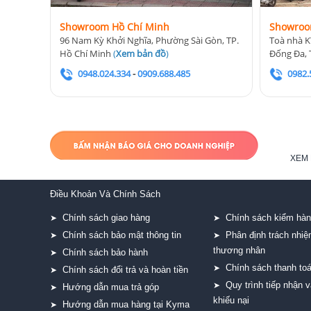
Showroom Hồ Chí Minh
Showroo
96 Nam Kỳ Khởi Nghĩa, Phường Sài Gòn, TP.
Toà nhà K
Hồ Chí Minh
(
Xem bản đồ
)
Đống Đa, 
0948.024.334
-
0909.688.485
0982.
XEM 
Điều Khoản Và Chính Sách
Chính sách giao hàng
Chính sách kiểm hà
➤
➤
Chính sách bảo mật thông tin
Phân định trách nhi
➤
➤
thương nhân
Chính sách bảo hành
➤
Chính sách thanh to
➤
Chính sách đổi trả và hoàn tiền
➤
Quy trình tiếp nhận v
➤
Hướng dẫn mua trả góp
➤
khiếu nại
Hướng dẫn mua hàng tại Kyma
➤