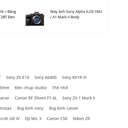
Kit + Báng
Máy ảnh Sony Alpha ILCE-1M2
T2BT Đen
/ A1 Mark II Body
f
Sony ZV-E10
Sony A6400
Sony RX1R III
85mm
Đèn chụp studio
Thẻ nhớ
aran
Canon RF 35mm F1.4L
Sony ZV-1 Mark II
 instax
ống kính sony
ống kính canon
icoh GR IV
DJI Mic 3
Canon C50
Nikon ZR