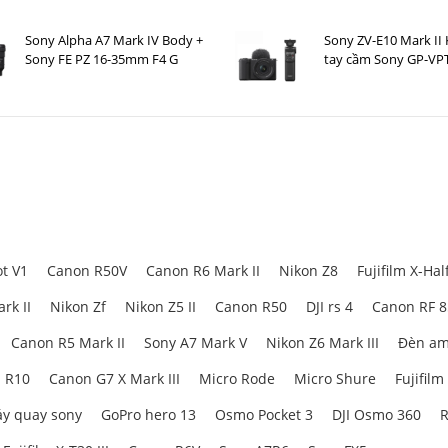
Sony Alpha A7 Mark IV Body +
Sony ZV-E10 Mark II 
Sony FE PZ 16-35mm F4 G
tay cầm Sony GP-VP
t V1
Canon R50V
Canon R6 Mark II
Nikon Z8
Fujifilm X-Hal
rk II
Nikon Zf
Nikon Z5 II
Canon R50
DJI rs 4
Canon RF 
Canon R5 Mark II
Sony A7 Mark V
Nikon Z6 Mark III
Đèn am
 R10
Canon G7 X Mark III
Micro Rode
Micro Shure
Fujifilm
y quay sony
GoPro hero 13
Osmo Pocket 3
DJI Osmo 360
R