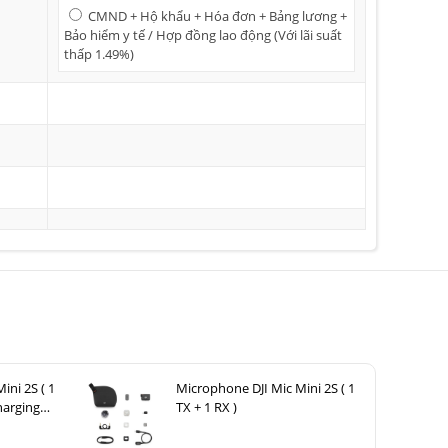
CMND + Hộ khẩu + Hóa đơn + Bảng lương +
Bảo hiểm y tế / Hợp đồng lao động (Với lãi suất
thấp 1.49%)
ini 2S ( 1
Microphone DJI Mic Mini 2S ( 1
harging
TX + 1 RX )