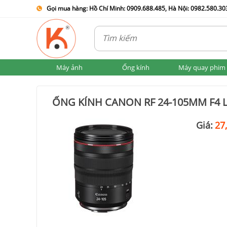
Gọi mua hàng: Hồ Chí Minh: 0909.688.485, Hà Nội: 0982.580.303
Máy ảnh
Ống kính
Máy quay phim
ỐNG KÍNH CANON RF 24-105MM F4 
Giá:
27