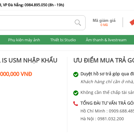
, VP Đà Nẵng: 0984.895.050 (8h - 19h)
Mã giảm giá
tlk
0 Mã
Phụ kiện máy ảnh
Thiết bị Studio
Âm thanh & livestream
L IS USM NHẬP KHẨU
ƯU ĐIỂM MUA TRẢ GÓ
,000,000 VNĐ
Duyệt hồ sơ trả góp qua đi
Khách hàng chỉ cần ở nhà,
Không cần thế chấp tài sả
TỔNG ĐÀI TƯ VẤN TRẢ GÓ
Hồ Chí Minh :
0909.688.48
Hà Nội :
0981.032.200