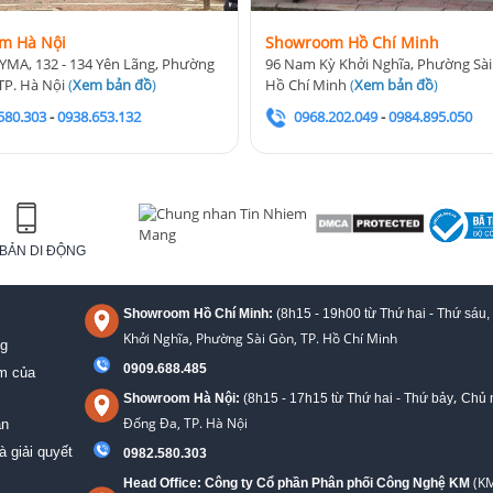
m Hà Nội
Showroom Hồ Chí Minh
YMA, 132 - 134 Yên Lãng, Phường
96 Nam Kỳ Khởi Nghĩa, Phường Sài
TP. Hà Nội
(
Xem bản đồ
)
Hồ Chí Minh
(
Xem bản đồ
)
580.303
-
0938.653.132
0968.202.049
-
0984.895.050
BẢN DI ĐỘNG
Showroom Hồ Chí Minh:
(8h15 - 19h00 từ
Thứ hai - Thứ sáu,
Khởi Nghĩa, Phường Sài Gòn, TP. Hồ Chí Minh
ng
0909.688.485
ệm của
,
Showroom Hà Nội:
(8h15 - 17h15 từ Thứ hai - Thứ bảy
Chủ n
Đống Đa, TP. Hà Nội
án
à giải quyết
0982.580.303
(KM
Head Office: Công ty Cổ phần Phân phối Công Nghệ KM